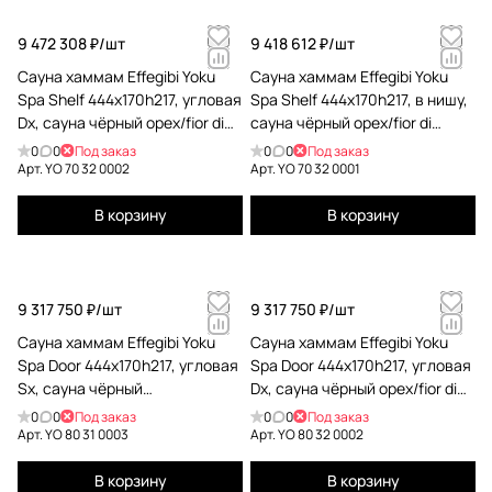
9 472 308 ₽/
шт
9 418 612 ₽/
шт
Сауна хаммам Effegibi Yoku
Сауна хаммам Effegibi Yoku
Spa Shelf 444x170h217, угловая
Spa Shelf 444x170h217, в нишу,
Dx, сауна чёрный орех/fior di
сауна чёрный орех/fior di
bosco tortora YO 70 32 0002
bosco tortora YO 70 32 0001
0
0
Под заказ
0
0
Под заказ
Арт.
YO 70 32 0002
Арт.
YO 70 32 0001
В корзину
В корзину
9 317 750 ₽/
шт
9 317 750 ₽/
шт
Сауна хаммам Effegibi Yoku
Сауна хаммам Effegibi Yoku
Spa Door 444x170h217, угловая
Spa Door 444x170h217, угловая
Sx, сауна чёрный
Dx, сауна чёрный орех/fior di
орех/calacatta gold extra YO 80
bosco tortora YO 80 32 0002
0
0
Под заказ
0
0
Под заказ
31 0003
Арт.
YO 80 31 0003
Арт.
YO 80 32 0002
В корзину
В корзину