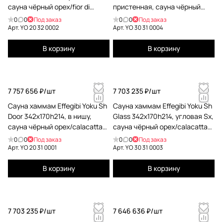
сауна чёрный орех/fior di
пристенная, сауна чёрный
bosco tortora YO 20 32 0002
орех/calacatta gold extra YO 30
0
0
Под заказ
0
0
Под заказ
31 0004
Арт.
YO 20 32 0002
Арт.
YO 30 31 0004
В корзину
В корзину
7 757 656 ₽/
шт
7 703 235 ₽/
шт
Сауна хаммам Effegibi Yoku Sh
Сауна хаммам Effegibi Yoku Sh
Door 342x170h214, в нишу,
Glass 342x170h214, угловая Sx,
сауна чёрный орех/calacatta
сауна чёрный орех/calacatta
gold extra YO 20 31 0001
gold extra YO 30 31 0003
0
0
Под заказ
0
0
Под заказ
Арт.
YO 20 31 0001
Арт.
YO 30 31 0003
В корзину
В корзину
7 703 235 ₽/
шт
7 646 636 ₽/
шт