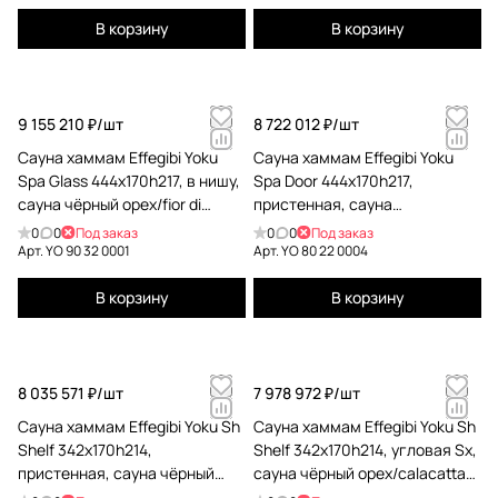
В корзину
В корзину
9 155 210 ₽/
шт
8 722 012 ₽/
шт
Сауна хаммам Effegibi Yoku
Сауна хаммам Effegibi Yoku
Spa Glass 444x170h217, в нишу,
Spa Door 444x170h217,
сауна чёрный орех/fior di
пристенная, сауна
bosco tortora YO 90 32 0001
термообработанной
0
0
Под заказ
0
0
Под заказ
древесины/fior di bosco tortora
Арт.
YO 90 32 0001
Арт.
YO 80 22 0004
YO 80 22 0004
В корзину
В корзину
8 035 571 ₽/
шт
7 978 972 ₽/
шт
Сауна хаммам Effegibi Yoku Sh
Сауна хаммам Effegibi Yoku Sh
Shelf 342x170h214,
Shelf 342x170h214, угловая Sx,
пристенная, сауна чёрный
сауна чёрный орех/calacatta
орех/calacatta gold extra YO 10
gold extra YO 10 31 0003