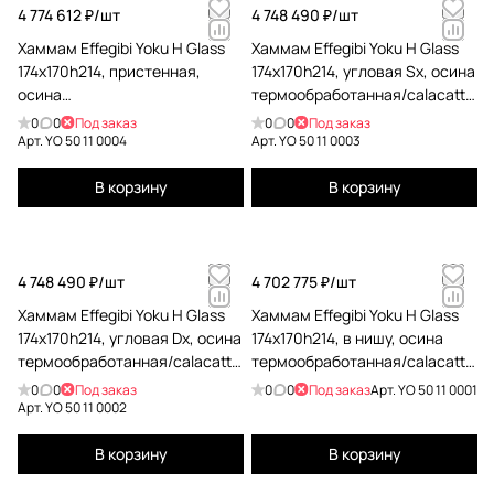
4 774 612 ₽/
шт
4 748 490 ₽/
шт
Хаммам Effegibi Yoku H Glass
Хаммам Effegibi Yoku H Glass
174x170h214, пристенная,
174x170h214, угловая Sx, осина
осина
термообработанная/calacatta
термообработанная/calacatta
gold extra YO 50 11 0003
0
0
Под заказ
0
0
Под заказ
gold extra YO 50 11 0004
Арт.
YO 50 11 0004
Арт.
YO 50 11 0003
В корзину
В корзину
4 748 490 ₽/
шт
4 702 775 ₽/
шт
Хаммам Effegibi Yoku H Glass
Хаммам Effegibi Yoku H Glass
174x170h214, угловая Dx, осина
174x170h214, в нишу, осина
термообработанная/calacatta
термообработанная/calacatta
gold extra YO 50 11 0002
gold extra YO 50 11 0001
0
0
Под заказ
0
0
Под заказ
Арт.
YO 50 11 0001
Арт.
YO 50 11 0002
В корзину
В корзину