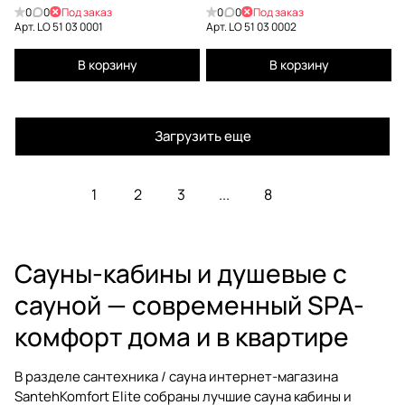
0
0
Под заказ
0
0
Под заказ
Арт.
LO 51 03 0001
Арт.
LO 51 03 0002
В корзину
В корзину
Загрузить еще
1
2
3
...
8
Сауны-кабины и душевые с
сауной — современный SPA-
комфорт дома и в квартире
В разделе
сантехника / сауна
интернет-магазина
SantehKomfort Elite собраны лучшие
сауна кабины
и