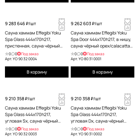
9 283 646 ₽/
шт
9 262 603 ₽/
шт
Сауна хаммам Effegibi Yoku
Сауна хаммам Effegibi Yoku
Spa Glass 444x170h217,
Spa Door 444x170h217, в нишу,
пристенная, сауна чёрный
сауна чёрный орех/calacatta
орех/fior di bosco tortora YO 90
gold extra YO 80 31 0001
0
0
Под заказ
0
0
Под заказ
32 0004
Арт.
YO 90 32 0004
Арт.
YO 80 31 0001
В корзину
В корзину
9 210 358 ₽/
шт
9 210 358 ₽/
шт
Сауна хаммам Effegibi Yoku
Сауна хаммам Effegibi Yoku
Spa Glass 444x170h217,
Spa Glass 444x170h217,
угловая Sx, сауна чёрный
угловая Dx, сауна чёрный
орех/fior di bosco tortora YO 90
орех/calacatta gold extra YO 90
0
0
Под заказ
0
0
Под заказ
32 0003
31 0002
Арт.
YO 90 32 0003
Арт.
YO 90 31 0002