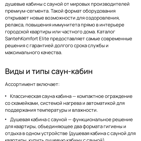
душевые кабины с сауной
от мировых производителей
премиум-сегмента. Такой формат оборудования
открывает новые возможности для оздоровления,
релакса, повышения иммунитета прямо в интерьере
городской квартиры или частного дома. Каталог
SantehKomfort Elite предоставляет самые современные
решения с гарантией долгого срока службы и
максимального качества.
Виды и типы саун-кабин
Ассортимент включает:
Классическая
сауна кабина
— компактное ограждение
со скамейками, системой нагрева и автоматикой для
поддержания температуры и влажности.
Душевая кабина с сауной — функциональное решение
для квартиры, объединяющее два формата гигиены и
отдыха в одном устройстве (
душевая кабина с сауной для
квартиры
,
купить душевую кабину с сауной
).