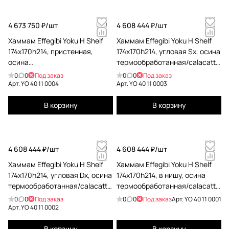
4 673 750 ₽/
шт
4 608 444 ₽/
шт
Хаммам Effegibi Yoku H Shelf
Хаммам Effegibi Yoku H Shelf
174x170h214, пристенная,
174x170h214, угловая Sx, осина
осина
термообработанная/calacatta
термообработанная/calacatta
gold extra YO 40 11 0003
0
0
Под заказ
0
0
Под заказ
gold extra YO 40 11 0004
Арт.
YO 40 11 0004
Арт.
YO 40 11 0003
В корзину
В корзину
4 608 444 ₽/
шт
4 608 444 ₽/
шт
Хаммам Effegibi Yoku H Shelf
Хаммам Effegibi Yoku H Shelf
174x170h214, угловая Dx, осина
174x170h214, в нишу, осина
термообработанная/calacatta
термообработанная/calacatta
gold extra YO 40 11 0002
gold extra YO 40 11 0001
0
0
Под заказ
0
0
Под заказ
Арт.
YO 40 11 0001
Арт.
YO 40 11 0002
В корзину
В корзину