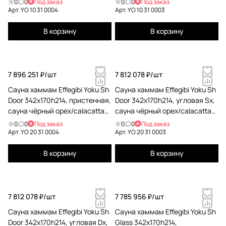
0
0
Под заказ
0
0
Под заказ
31 0004
Арт.
YO 10 31 0004
Арт.
YO 10 31 0003
В корзину
В корзину
7 896 251 ₽/
шт
7 812 078 ₽/
шт
Сауна хаммам Effegibi Yoku Sh
Сауна хаммам Effegibi Yoku Sh
Door 342x170h214, пристенная,
Door 342x170h214, угловая Sx,
сауна чёрный орех/calacatta
сауна чёрный орех/calacatta
gold extra YO 20 31 0004
gold extra YO 20 31 0003
0
0
Под заказ
0
0
Под заказ
Арт.
YO 20 31 0004
Арт.
YO 20 31 0003
В корзину
В корзину
7 812 078 ₽/
шт
7 785 956 ₽/
шт
Сауна хаммам Effegibi Yoku Sh
Сауна хаммам Effegibi Yoku Sh
Door 342x170h214, угловая Dx,
Glass 342x170h214,