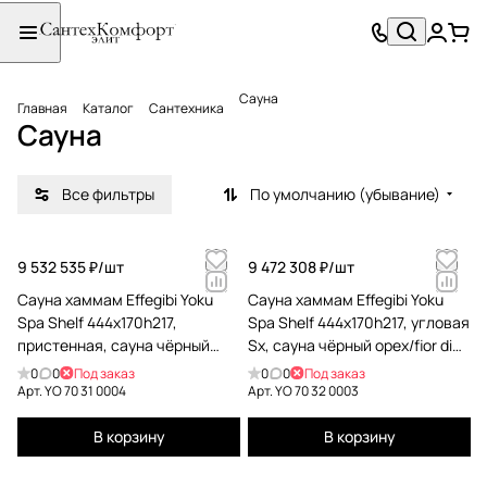
Сауна
Главная
Каталог
Сантехника
Сауна
Все фильтры
По умолчанию (убывание)
9 532 535 ₽/
шт
9 472 308 ₽/
шт
Сауна хаммам Effegibi Yoku
Сауна хаммам Effegibi Yoku
Spa Shelf 444x170h217,
Spa Shelf 444x170h217, угловая
пристенная, сауна чёрный
Sx, сауна чёрный орех/fior di
орех/calacatta gold extra YO 70
bosco tortora YO 70 32 0003
0
0
Под заказ
0
0
Под заказ
31 0004
Арт.
YO 70 31 0004
Арт.
YO 70 32 0003
В корзину
В корзину