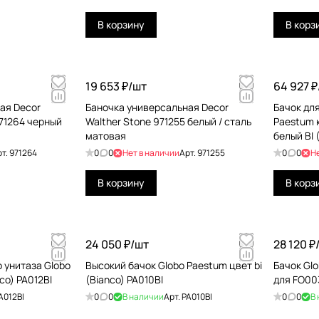
В корзину
В корз
19 653 ₽/
шт
64 927 ₽
ая Decor
Баночка универсальная Decor
Бачок дл
971264 черный
Walther Stone 971255 белый / сталь
Paestum 
матовая
белый BI 
рт.
971264
0
0
Нет в наличии
Арт.
971255
0
0
Н
В корзину
В корз
24 050 ₽/
шт
28 120 ₽
 унитаза Globo
Высокий бачок Globo Paestum цвет bi
Бачок Gl
co) PA012BI
(Bianco) PA010BI
для FO003
A012BI
0
0
В наличии
Арт.
PA010BI
0
0
В