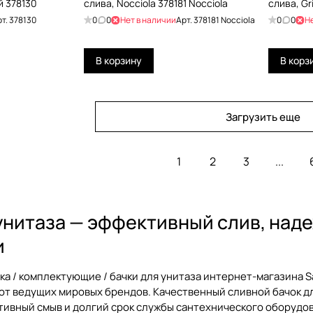
й 378130
слива, Nocciola 378181 Nocciola
слива, Gr
рт.
378130
0
0
Нет в наличии
Арт.
378181 Nocciola
0
0
Н
В корзину
В корз
Загрузить еще
1
2
3
...
унитаза — эффективный слив, над
и
ка / комплектующие / бачки для унитаза
интернет-магазина S
от ведущих мировых брендов. Качественный
сливной бачок д
ивный смыв и долгий срок службы сантехнического оборудов