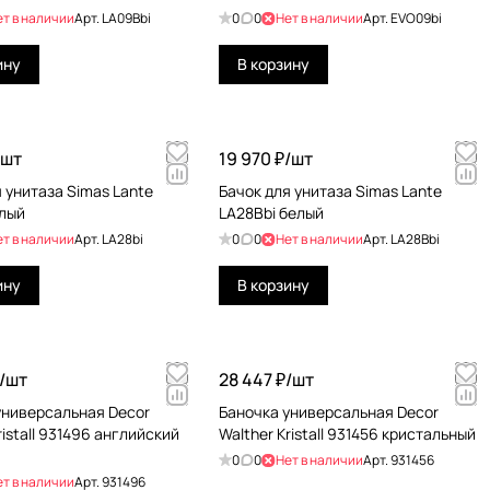
ет в наличии
Арт.
LA09Bbi
0
0
Нет в наличии
Арт.
EVO09bi
ину
В корзину
шт
19 970 ₽/
шт
 унитаза Simas Lante
Бачок для унитаза Simas Lante
елый
LA28Bbi белый
ет в наличии
Арт.
LA28bi
0
0
Нет в наличии
Арт.
LA28Bbi
ину
В корзину
/
шт
28 447 ₽/
шт
универсальная Decor
Баночка универсальная Decor
ristall 931496 английский
Walther Kristall 931456 кристальный
0
0
Нет в наличии
Арт.
931456
ет в наличии
Арт.
931496