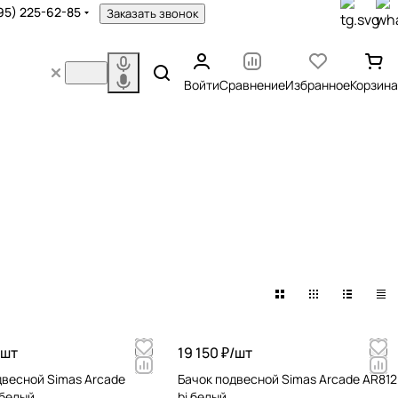
95) 225-62-85
Заказать звонок
Войти
Сравнение
Избранное
Корзина
шт
19 150 ₽/
шт
двесной Simas Arcade
Бачок подвесной Simas Arcade AR812
 белый
bi белый