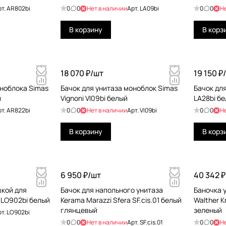
рт.
AR802bi
0
0
Нет в наличии
Арт.
LA09bi
0
0
Н
В корзину
В корз
18 070 ₽/
шт
19 150 ₽/
оноблока Simas
Бачок для унитаза моноблок Simas
Бачок для
й
Vignoni VI09bi белый
LA28bi б
рт.
AR822bi
0
0
Нет в наличии
Арт.
VI09bi
0
0
Н
В корзину
В корз
6 950 ₽/
шт
40 342 ₽
шкой для
Бачок для напольного унитаза
Баночка 
 LO902bi белый
Kerama Marazzi Sfera SF.cis.01 белый
Walther K
глянцевый
зеленый
рт.
LO902bi
0
0
Нет в наличии
Арт.
SF.cis.01
0
0
Н