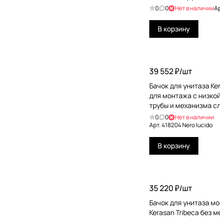
0
0
Нет в наличии
А
В корзину
39 552 ₽/
шт
Бачок для унитаза Ke
для монтажа с низкой
трубы и механизма с
418204 Nero lucido
0
0
Нет в наличии
Арт.
418204 Nero lucido
В корзину
35 220 ₽/
шт
Бачок для унитаза м
Kerasan Tribeca без 