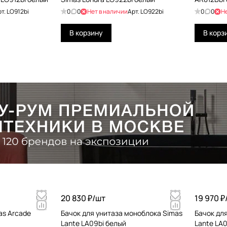
рт.
LO912bi
0
0
Нет в наличии
Арт.
LO922bi
0
0
Н
В корзину
В корз
20 830 ₽/
шт
19 970 ₽
as Arcade
Бачок для унитаза моноблока Simas
Бачок дл
Lante LA09bi белый
Lante LA