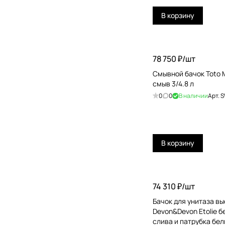
В корзину
78 750 ₽/
шт
Смывной бачок Toto
смыв 3/4.8 л
0
0
В наличии
Арт.
S
В корзину
74 310 ₽/
шт
Бачок для унитаза в
Devon&Devon Etolie 
слива и патрубка бе