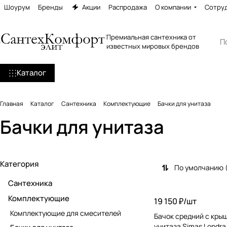
Шоурум
Бренды
Акции
Распродажа
О компании
Сотру
Премиальная сантехника от
известных мировых брендов
Каталог
Главная
Каталог
Сантехника
Комплектующие
Бачки для унитаза
Бачки для унитаза
Категория
По умолчанию 
Сантехника
Комплектующие
19 150 ₽/
шт
Комплектующие для смесителей
Бачок средний с кры
унитаза Simas Londra