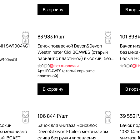
В корзину
В корз
83 983 ₽/
шт
101 898 
 MH SW10044G1
Бачок подвесной Devon&Devon
Бачок ни
Westminster Old IBCAWES (старый
без меха
вариант с плаcтиной) высокий, без
белый IB
W10044G1
механизма слива и патрубка
0
0
Нет в наличии
0
0
Н
Арт.
IBCAWES (старый вариант с
плаcтиной)
В корзину
В корз
106 844 ₽/
шт
39 552 ₽
ысокий
Бачок для унитаза моноблок
Бачок по
без механизма
Devon&Devon Etoile с механизмом
108204 ne
лый IBCAET
слива без ручки управления
унитаза 1