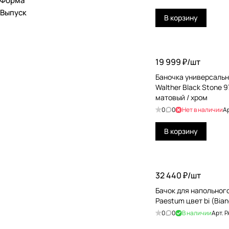
Форма
Kerama Marazzi
Выпуск
В корзину
Kerasan
Laufen
Simas
19 999 ₽/
шт
Баночка универсальн
Tece
Walther Black Stone 
матовый / хром
Toto
0
0
Нет в наличии
А
VIEGA
В корзину
32 440 ₽/
шт
Бачок для напольного
Paestum цвет bi (Bian
0
0
В наличии
Арт.
P