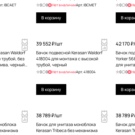
механизмом белый IBCMET
механизм
рт.
IBCAET
0
0
Нет в наличии
Арт.
IBCMET
0
0
Н
В корзину
В корз
39 552 ₽/
шт
42 170 ₽
rasan Waldorf
Бачок подвесной Kerasan Waldorf
Бачок по
 трубой, без
418004 для монтажа с высокой
Yorker 56
лива, черный
трубой, черный
для унита
справа, 
0
0
Нет в наличии
Арт.
418004
0
0
Н
В корзину
В корз
38 789 ₽/
шт
38 789 ₽
оноблока
Бачок для унитаза моноблока
Бачок дл
механизма
Kerasan Tribeca без механизма
Kerasan T