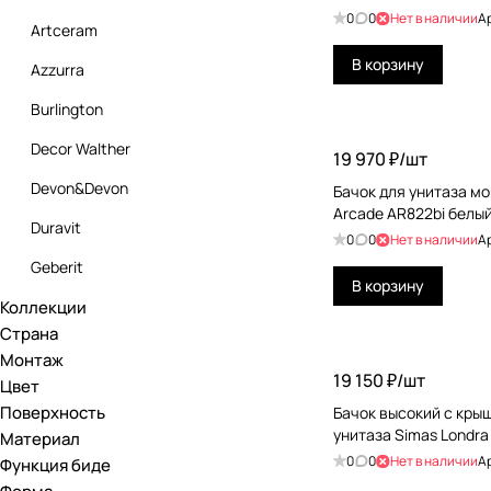
0
0
Нет в наличии
А
Artceram
В корзину
Azzurra
Burlington
Decor Walther
19 970 ₽/
шт
Devon&Devon
Бачок для унитаза м
Arcade AR822bi белы
Duravit
0
0
Нет в наличии
А
Geberit
В корзину
Коллекции
Globo
Страна
Grohe
Монтаж
19 150 ₽/
шт
Цвет
GSG Ceramic Design
Поверхность
Бачок высокий с кры
Hatria
унитаза Simas Londra
Материал
0
0
Нет в наличии
А
Функция биде
Jacob Delafon