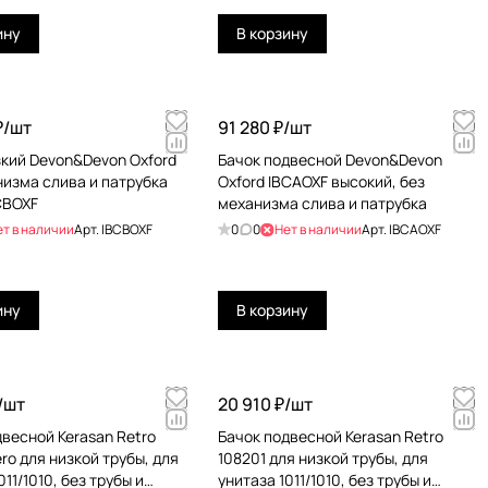
ину
В корзину
₽/
шт
91 280 ₽/
шт
зкий Devon&Devon Oxford
Бачок подвесной Devon&Devon
низма слива и патрубка
Oxford IBCAOXF высокий, без
CBOXF
механизма слива и патрубка
ет в наличии
Арт.
IBCBOXF
0
0
Нет в наличии
Арт.
IBCAOXF
ину
В корзину
/
шт
20 910 ₽/
шт
двесной Kerasan Retro
Бачок подвесной Kerasan Retro
ro для низкой трубы, для
108201 для низкой трубы, для
011/1010, без трубы и
унитаза 1011/1010, без трубы и