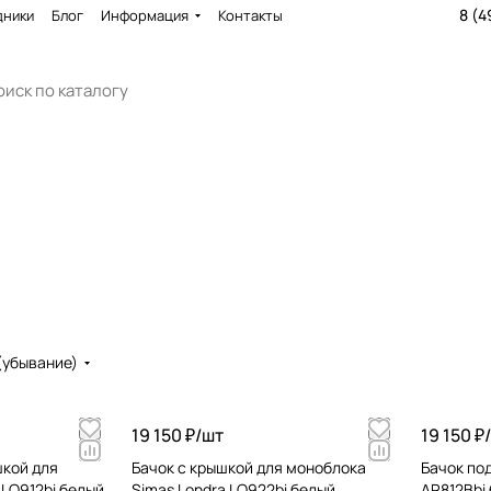
8 (4
дники
Блог
Информация
Контакты
(убывание)
19 150 ₽/
шт
19 150 ₽/
шкой для
Бачок с крышкой для моноблока
Бачок по
 LO912bi белый
Simas Londra LO922bi белый
AR812Bbi