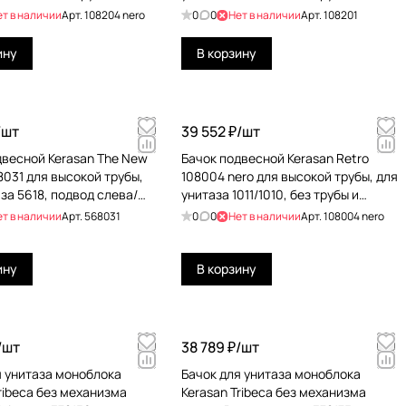
а слива, черный глянец
механизма слива, белый
ет в наличии
Арт.
108204 nero
0
0
Нет в наличии
Арт.
108201
ину
В корзину
/
шт
39 552 ₽/
шт
двесной Kerasan The New
Бачок подвесной Kerasan Retro
8031 для высокой трубы,
108004 nero для высокой трубы, для
за 5618, подвод слева/
унитаза 1011/1010, без трубы и
черный матовый
механизма слива, черный
ет в наличии
Арт.
568031
0
0
Нет в наличии
Арт.
108004 nero
глянцевый
ину
В корзину
/
шт
38 789 ₽/
шт
я унитаза моноблока
Бачок для унитаза моноблока
ribeca без механизма
Kerasan Tribeca без механизма