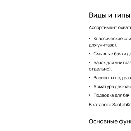
Виды и типы
Ассортимент охват
Классические сли
для унитаза
).
Смывные бачки д
Бачок для унитаз
отдельно
).
Варианты под раз
Арматура для бач
Подводка для бач
В каталоге SantehKo
Основные функ