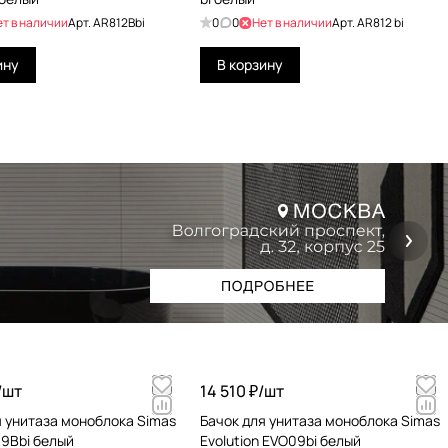
ет в наличии
Арт.
AR812Bbi
0
0
Нет в наличии
Арт.
AR812 bi
ину
В корзину
/
шт
14 510 ₽/
шт
я унитаза моноблока Simas
Бачок для унитаза моноблока Simas
09Bbi белый
Evolution EVO09bi белый