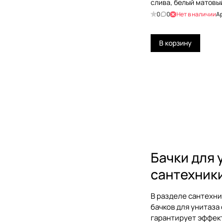
слива, белый матовы
0
0
Нет в наличии
А
В корзину
Бачки для 
сантехник
В разделе
сантехни
бачков для унитаза
гарантирует эффект