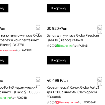
ину
В корзину
/
шт
30 920 ₽/
шт
я напольного унитаза Globo
Бачок для унитаза Globo Paestum
крепеж в комплекте цвет
цвет bi (Bianco) PA114BI
(Bianco) PA137BI
0
0
В наличии
Арт.
PA114BI
ет в наличии
Арт.
PA137BI
ину
В корзину
/
шт
40 499 ₽/
шт
obo Forty3 Керамический
Керамический бачок Globo Forty3
 цвет BI (Bianco) FO008BI
для FO003 цвет AR (Nero opaco)
FO008AR
 наличии
Арт.
FO008BI
0
0
Нет в наличии
Арт.
FO008AR