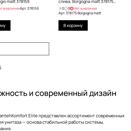
igio matt 378159
слива, Borgogna matt 378175
Borgogna matt
ет в наличии
Арт.
378159
0
0
Нет в наличии
Арт.
378175 Borgogna matt
ину
В корзину
6
ежность и современный дизайн
antehKomfort Elite представлен ассортимент современных
ля унитаза
— основа стабильной работы системы,
ания.