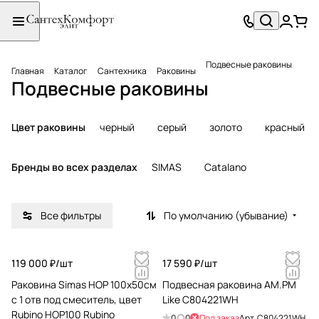
Подвесные раковины
Главная
Каталог
Сантехника
Раковины
Подвесные раковины
Цвет раковины
черный
серый
золото
красный
Бренды во всех разделах
SIMAS
Catalano
Все фильтры
По умолчанию (убывание)
119 000 ₽/
шт
17 590 ₽/
шт
Раковина Simas HOP 100х50см
Подвесная раковина AM.PM
с 1 отв под смеситель, цвет
Like C804221WH
Rubino HOP100 Rubino
0
0
Под заказ
Арт.
C804221WH