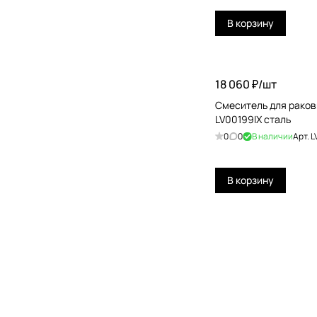
Paffoni
В корзину
Plumberia Selection
QuadroDesign
18 060 ₽/
шт
Ramonsoler
Cмеситель для ракови
Ravak
LV00199IX сталь
0
0
В наличии
Арт.
L
Remer
RGW
В корзину
Ritmonio
Simas
Stella
THG
Toto