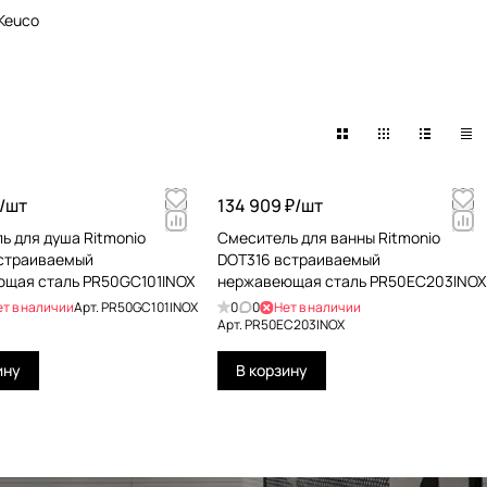
Keuco
/
шт
134 909 ₽/
шт
ь для душа Ritmonio
Смеситель для ванны Ritmonio
страиваемый
DOT316 встраиваемый
щая сталь PR50GC101INOX
нержавеющая сталь PR50EC203INOX
ет в наличии
Арт.
PR50GC101INOX
0
0
Нет в наличии
Арт.
PR50EC203INOX
ину
В корзину