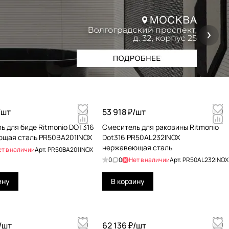
/
шт
53 918 ₽/
шт
ь для биде Ritmonio DOT316
Смеситель для раковины Ritmonio
щая сталь PR50BA201INOX
Dot316 PR50AL232INOX
нержавеющая сталь
ет в наличии
Арт.
PR50BA201INOX
0
0
Нет в наличии
Арт.
PR50AL232INOX
ину
В корзину
/
шт
62 136 ₽/
шт