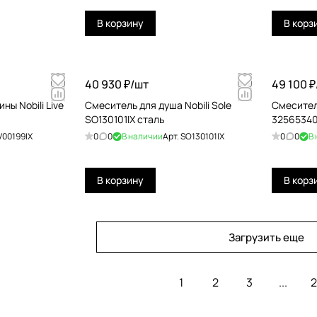
В корзину
В корз
40 930 ₽/
шт
49 100 ₽
ны Nobili Live
Смеситель для душа Nobili Sole
Смесител
SO130101IX сталь
32565340
V00199IX
0
0
В наличии
Арт.
SO130101IX
0
0
В
В корзину
В корз
Загрузить еще
1
2
3
...
2