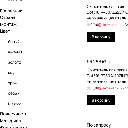
Смеситель для раков
Коллекции
Benesque
Dot316 PR50AL222IN
Страна
нержавеющая сталь
Bossini
Монтаж
0
0
Нет в наличии
А
Цвет
Burlington
В корзину
Carimali
белый
CEA Design
черный
56 298 ₽/
шт
Cisal
золото
Смеситель для раков
Cristina
медь
Dot316 PR50AL102INO
нержавеющая сталь
Daniel
хром
0
0
Нет в наличии
А
Devon&Devon
серый
В корзину
Dornbracht
бронза
Duravit
Поверхность
коричневый
Материал
Fantini
бежевый
По запросу
Форма лейки