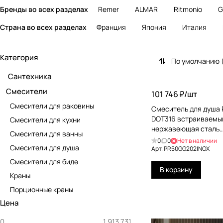
Бренды во всех разделах
Remer
ALMAR
Ritmonio
G
Страна во всех разделах
Франция
Япония
Италия
Категория
По умолчанию 
Сантехника
Смесители
101 746 ₽/
шт
Смесители для раковины
Смеситель для душа 
DOT316 встраиваемы
Смесители для кухни
нержавеющая сталь
Смесители для ванны
PR50GG202INOX
0
0
Нет в наличии
Смесители для душа
Арт.
PR50GG202INOX
Смесители для биде
В корзину
Краны
Порционные краны
Цена