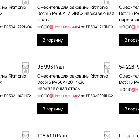
ины Ritmonio
Смеситель для раковины Ritmonio
Смесител
OX
Dot316 PR50AL212INOX нержавеющая
Dot316 P
сталь
нержаве
рт.
PR50AL222INOX
0
0
Нет в наличии
Арт.
PR50AL212INOX
0
0
Н
В корзину
В корз
95 993 ₽/
шт
54 223 ₽
ины Ritmonio
Смеситель для раковины Ritmonio
Смесител
X
Dot316 PR50AF201INOX
Dot316 P
нержавеющая сталь
0
0
Н
рт.
PR50AL102INOX
0
0
Нет в наличии
Арт.
PR50AF201INOX
В корзину
В корз
106 400 ₽/
шт
По запр