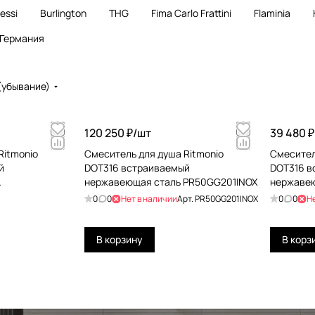
essi
Burlington
THG
Fima Carlo Frattini
Flaminia
Германия
(убывание)
120 250 ₽/
шт
39 480 ₽
Ritmonio
Смеситель для душа Ritmonio
Смесител
й
DOT316 встраиваемый
DOT316 в
нержавеющая сталь PR50GG201INOX
нержавею
0
0
Нет в наличии
Арт.
PR50GG201INOX
0
0
Н
В корзину
В корз