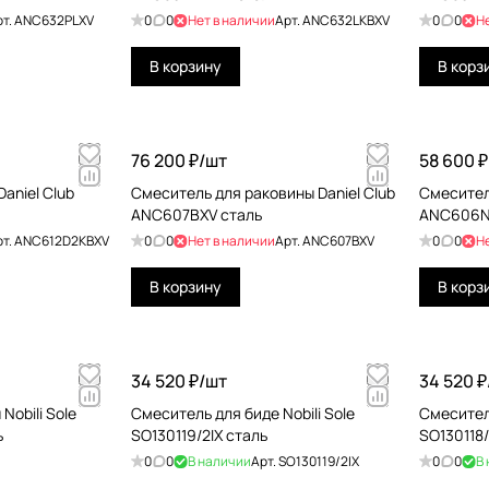
рт.
ANC632PLXV
0
0
Нет в наличии
Арт.
ANC632LKBXV
0
0
Н
В корзину
В корз
76 200 ₽/
шт
58 600 ₽
aniel Club
Смеситель для раковины Daniel Club
Смесител
ANC607BXV сталь
ANC606N
рт.
ANC612D2KBXV
0
0
Нет в наличии
Арт.
ANC607BXV
0
0
Н
В корзину
В корз
34 520 ₽/
шт
34 520 ₽
Nobili Sole
Смеситель для биде Nobili Sole
Cмеситель
ь
SO130119/2IX сталь
SO130118/
0
0
В наличии
Арт.
SO130119/2IX
0
0
В