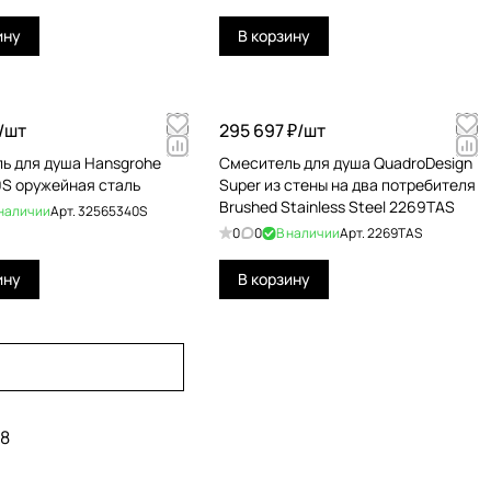
ину
В корзину
/
шт
295 697 ₽/
шт
ь для душа Hansgrohe
Смеситель для душа QuadroDesign
S оружейная сталь
Super из стены на два потребителя
Brushed Stainless Steel 2269TAS
 наличии
Арт.
32565340S
0
0
В наличии
Арт.
2269TAS
ину
В корзину
8