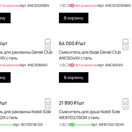
ет в наличии
Арт.
ANC632KBXV
0
0
Нет в наличии
Арт.
ANC612D3KBXV
ину
В корзину
/
шт
64 000 ₽/
шт
ь для раковины Daniel Club
Смеситель для биде Daniel Club
XV сталь
ANC604XV сталь
ет в наличии
Арт.
ANC606NXV
0
0
Нет в наличии
Арт.
ANC604XV
ину
В корзину
/
шт
21 890 ₽/
шт
 для раковины Nobili Sole
Смеситель для душа Nobili Sole
2IX сталь
WE81102/1SOIX сталь
 наличии
Арт.
SO130118/2IX
0
0
В наличии
Арт.
WE81102/1SOIX