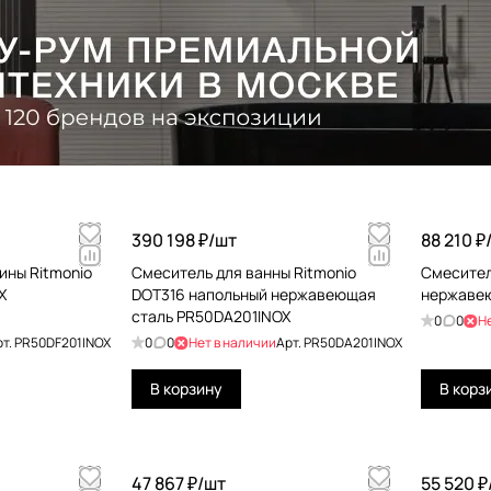
390 198 ₽/
шт
88 210 ₽
ины Ritmonio
Смеситель для ванны Ritmonio
Смесител
X
DOT316 напольный нержавеющая
нержавею
сталь PR50DA201INOX
0
0
Н
рт.
PR50DF201INOX
0
0
Нет в наличии
Арт.
PR50DA201INOX
В корзину
В корз
47 867 ₽/
шт
55 520 ₽