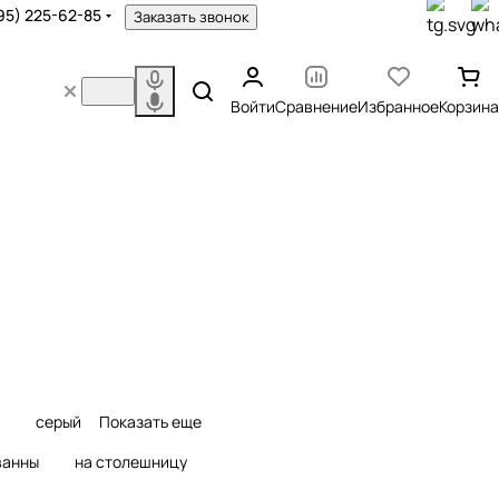
95) 225-62-85
Заказать звонок
Войти
Сравнение
Избранное
Корзина
ели для душа
Смесители для биде
варов
1289 товаров
серый
Показать еще
ванны
на столешницу