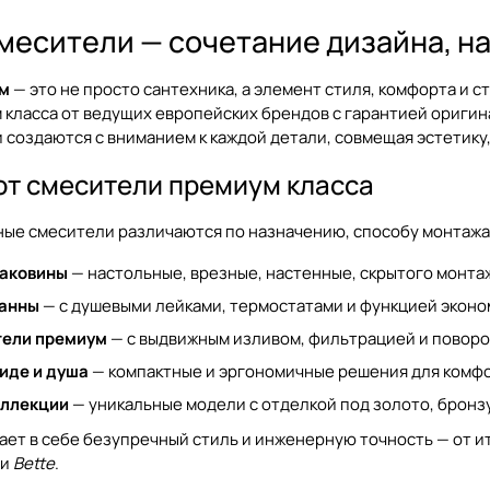
месители — сочетание дизайна, н
м
— это не просто сантехника, а элемент стиля, комфорта и с
класса от ведущих европейских брендов с гарантией оригин
создаются с вниманием к каждой детали, совмещая эстетику,
ют смесители премиум класса
ые смесители различаются по назначению, способу монтажа
раковины
— настольные, врезные, настенные, скрытого монта
ванны
— с душевыми лейками, термостатами и функцией эконо
тели премиум
— с выдвижным изливом, фильтрацией и повор
иде и душа
— компактные и эргономичные решения для комфо
оллекции
— уникальные модели с отделкой под золото, бронзу
ает в себе безупречный стиль и инженерную точность — от 
и
Bette
.