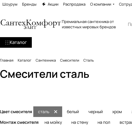
Шоурум
Бренды
Акции
Распродажа
О компании
Сотру
Премиальная сантехника от
известных мировых брендов
Каталог
Главная
Каталог
Сантехника
Смесители
Сталь
Смесители сталь
Смесители для раковины
Смесители для кух
Краны
Порционные краны
7335 товаров
1437 товаров
96 товаров
33 товара
Цвет смесителя
сталь
белый
черный
хром
Монтаж смесителя
на мойку
на стену
на пол
встра