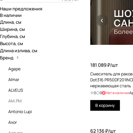
Наши предложения
В наличии
Длина, см
Ширина, см
Глубина, см
Высота, см
Длина излива, см
Бренд
?
181 089 ₽/
шт
Agape
Смеситель для раков
Almar
Dot316 PR50DF201INO
нержавеющая сталь
ALVEUS
0
0
Нет в наличии
А
AM.PM
В корзину
Antonio Lupi
Axor
62 136 ₽/
шт
Azzurra