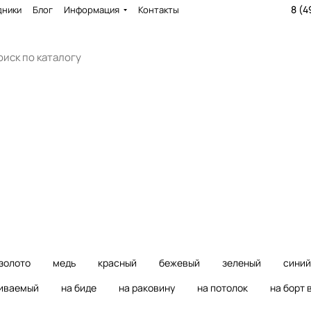
8 (4
дники
Блог
Информация
Контакты
ни
Смесители для ванны
Смесит
3612 товаров
4356 то
золото
медь
красный
бежевый
зеленый
синий
иваемый
на биде
на раковину
на потолок
на борт 