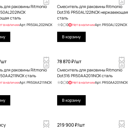
ь для раковины Ritmonio
Смеситель для раковины Ritmonio
R50AL202INOX
Dot316 PR50AL122INOX нержавеющая
ющая сталь
сталь
ет в наличии
Арт.
PR50AL202INOX
0
0
Нет в наличии
Арт.
PR50AL122INOX
ину
В корзину
/
шт
78 870 ₽/
шт
ь для раковины Ritmonio
Смеситель для раковины Ritmonio
R50AA211INOX сталь
Dot316 PR50AA201INOX сталь
ет в наличии
Арт.
PR50AA211INOX
0
0
Нет в наличии
Арт.
PR50AA201INOX
ину
В корзину
осу
219 900 ₽/
шт