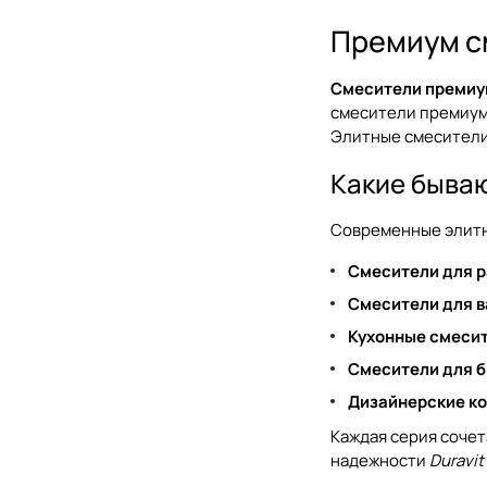
Zucchetti
Премиум с
Noken
Смесители премиу
смесители премиум 
Элитные смесители 
Какие быва
Современные элитн
Смесители для 
Смесители для 
Кухонные смеси
Смесители для б
Дизайнерские к
Каждая серия сочет
надежности
Duravit