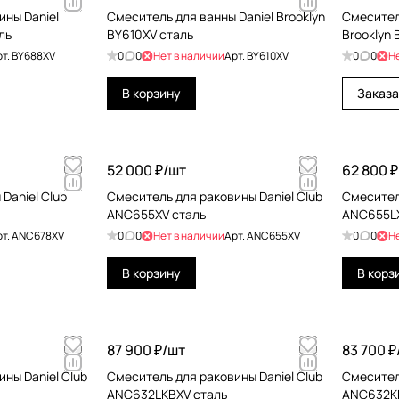
ины Daniel
Смеситель для ванны Daniel Brooklyn
Смесител
ль
BY610XV сталь
Brooklyn
рт.
BY688XV
0
0
Нет в наличии
Арт.
BY610XV
0
0
Н
В корзину
Заказа
52 000 ₽/
шт
62 800 ₽
Daniel Club
Смеситель для раковины Daniel Club
Смесител
ANC655XV сталь
ANC655LX
рт.
ANC678XV
0
0
Нет в наличии
Арт.
ANC655XV
0
0
Н
В корзину
В корз
87 900 ₽/
шт
83 700 ₽
ны Daniel Club
Смеситель для раковины Daniel Club
Смесител
ANC632LKBXV сталь
ANC632KB