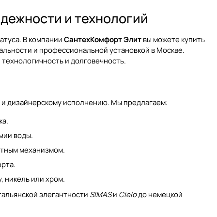
адежности и технологий
татуса. В компании
СантехКомфорт Элит
вы можете купить
альности и профессиональной установкой в Москве.
 технологичность и долговечность.
 и дизайнерскому исполнению. Мы предлагаем:
жа.
мии воды.
отным механизмом.
рта.
, никель или хром.
итальянской элегантности
SIMAS
и
Cielo
до немецкой