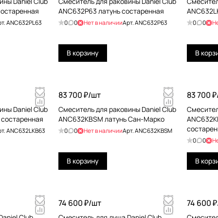
ны Daniel Club
Смеситель для раковины Daniel Club
Смесител
состаренная
ANC632P63 латунь состаренная
ANC632L
рт.
ANC632PL63
0
0
Нет в наличии
Арт.
ANC632P63
0
0
Н
В корзину
В корз
83 700 ₽/
шт
83 700 ₽
ны Daniel Club
Смеситель для раковины Daniel Club
Смесител
 состаренная
ANC632KBSM латунь Сан-Марко
ANC632K
состарен
рт.
ANC632LKB63
0
0
Нет в наличии
Арт.
ANC632KBSM
0
0
Н
В корзину
В корз
74 600 ₽/
шт
74 600 ₽
aniel Club
Смеситель для душа Daniel Club
Смеситель