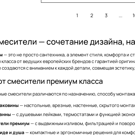
1
2
3
...
1
месители — сочетание дизайна, н
м
— это не просто сантехника, а элемент стиля, комфорта и с
класса от ведущих европейских брендов с гарантией оригин
создаются с вниманием к каждой детали, совмещая эстетику,
ют смесители премиум класса
ые смесители различаются по назначению, способу монтажа
раковины
— настольные, врезные, настенные, скрытого монта
ванны
— с душевыми лейками, термостатами и функцией эконо
тели премиум
— с выдвижным изливом, фильтрацией и повор
иде и душа
— компактные и эргономичные решения для комфо