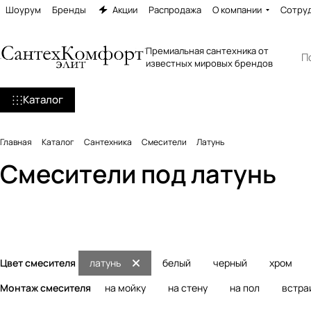
Шоурум
Бренды
Акции
Распродажа
О компании
Сотру
Премиальная сантехника от
известных мировых брендов
Каталог
Главная
Каталог
Сантехника
Смесители
Латунь
Смесители под латунь
Смесители для раковины
Смесители для кух
Краны
Порционные краны
7335 товаров
1437 товаров
96 товаров
33 товара
Цвет смесителя
латунь
белый
черный
хром
Монтаж смесителя
на мойку
на стену
на пол
встра