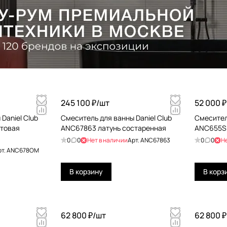
245 100 ₽/
шт
52 000 ₽
Daniel Club
Смеситель для ванны Daniel Club
Смесител
товая
ANC67863 латунь состаренная
ANC655S
0
0
Нет в наличии
Арт.
ANC67863
0
0
Н
рт.
ANC678OM
В корзину
В корз
62 800 ₽/
шт
62 800 ₽