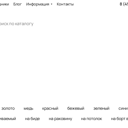
8 (4
дники
Блог
Информация
Контакты
ни
Смесители для ванны
Смесит
3612 товаров
4356 то
золото
медь
красный
бежевый
зеленый
сини
иваемый
на биде
на раковину
на потолок
на борт 