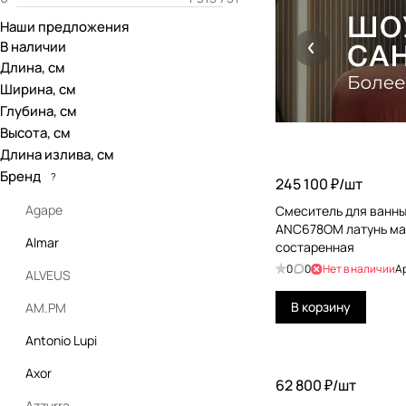
Наши предложения
В наличии
Длина, см
Ширина, см
Глубина, см
Высота, см
Длина излива, см
Бренд
?
245 100 ₽/
шт
Agape
Смеситель для ванны 
ANC678OM латунь ма
Almar
состаренная
0
0
Нет в наличии
А
ALVEUS
В корзину
AM.PM
Antonio Lupi
Axor
62 800 ₽/
шт
Azzurra