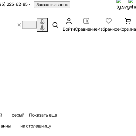
95) 225-62-85
Заказать звонок
Войти
Сравнение
Избранное
Корзина
ели для душа
Смесители для биде
варов
1289 товаров
й
серый
Показать еще
ванны
на столешницу