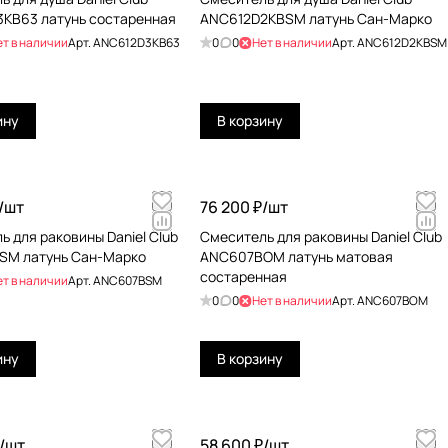
KB63 латунь состаренная
ANC612D2KBSM латунь Сан-Марко
ет в наличии
Арт.
ANC612D3KB63
0
0
Нет в наличии
Арт.
ANC612D2KBSM
ину
В корзину
/
шт
76 200 ₽/
шт
ь для раковины Daniel Club
Смеситель для раковины Daniel Club
SM латунь Сан-Марко
ANC607BOM латунь матовая
состаренная
ет в наличии
Арт.
ANC607BSM
0
0
Нет в наличии
Арт.
ANC607BOM
ину
В корзину
/
шт
58 600 ₽/
шт