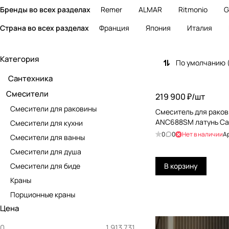
Бренды во всех разделах
Remer
ALMAR
Ritmonio
G
Страна во всех разделах
Франция
Япония
Италия
Категория
По умолчанию 
Сантехника
Смесители
219 900 ₽/
шт
Смесители для раковины
Смеситель для ракови
ANC688SM латунь С
Смесители для кухни
0
0
Нет в наличии
А
Смесители для ванны
Смесители для душа
Смесители для биде
В корзину
Краны
Порционные краны
Цена