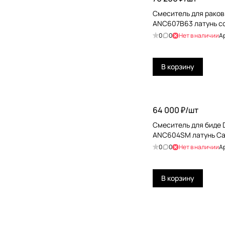
Paffoni
Смеситель для ракови
ANC607B63 латунь с
Plumberia Selection
0
0
Нет в наличии
А
QuadroDesign
Ramonsoler
В корзину
Ravak
Remer
64 000 ₽/
шт
RGW
Смеситель для биде D
ANC604SM латунь С
Ritmonio
0
0
Нет в наличии
А
Simas
Stella
В корзину
THG
Toto