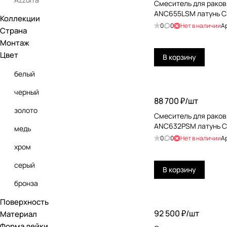
Смеситель для ракови
ANC655LSM латунь С
Коллекции
Benesque
0
0
Нет в наличии
А
Страна
Bossini
Монтаж
Цвет
Burlington
В корзину
Carimali
белый
CEA Design
черный
88 700 ₽/
шт
Cisal
золото
Смеситель для ракови
ANC632PSM латунь 
Cristina
медь
0
0
Нет в наличии
А
Daniel
хром
Devon&Devon
серый
В корзину
Dornbracht
бронза
Duravit
Поверхность
коричневый
92 500 ₽/
шт
Материал
Fantini
бежевый
Форма лейки