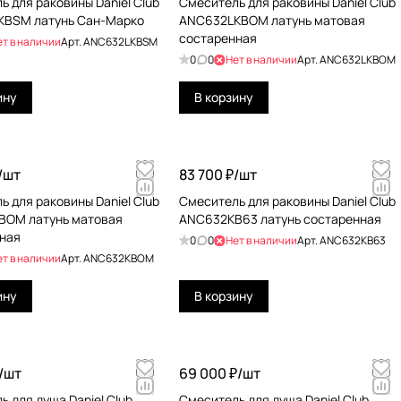
ь для раковины Daniel Club
Смеситель для раковины Daniel Club
KBSM латунь Сан-Марко
ANC632LKBOM латунь матовая
состаренная
ет в наличии
Арт.
ANC632LKBSM
0
0
Нет в наличии
Арт.
ANC632LKBOM
ину
В корзину
/
шт
83 700 ₽/
шт
ь для раковины Daniel Club
Смеситель для раковины Daniel Club
BOM латунь матовая
ANC632KB63 латунь состаренная
ная
0
0
Нет в наличии
Арт.
ANC632KB63
ет в наличии
Арт.
ANC632KBOM
ину
В корзину
/
шт
69 000 ₽/
шт
 для душа Daniel Club
Смеситель для душа Daniel Club