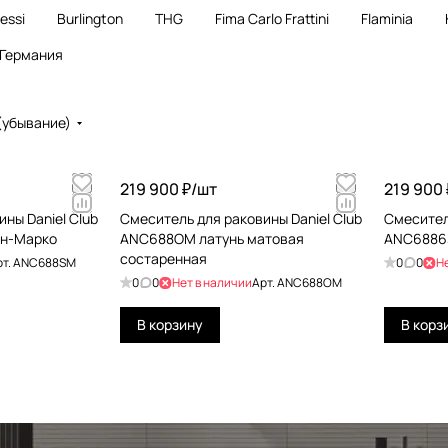
essi
Burlington
THG
Fima Carlo Frattini
Flaminia
Германия
(убывание)
219 900 ₽/
шт
219 900 
ны Daniel Club
Смеситель для раковины Daniel Club
Смесител
ан-Марко
ANC688OM латунь матовая
ANC68863
состаренная
рт.
ANC688SM
0
0
Н
0
0
Нет в наличии
Арт.
ANC688OM
В корзину
В корз