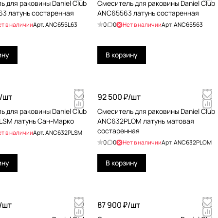
ь для раковины Daniel Club
Смеситель для раковины Daniel Club
3 латунь состаренная
ANC65563 латунь состаренная
ет в наличии
Арт.
ANC655L63
0
0
Нет в наличии
Арт.
ANC65563
ину
В корзину
/
шт
92 500 ₽/
шт
ь для раковины Daniel Club
Смеситель для раковины Daniel Club
SM латунь Сан-Марко
ANC632PLOM латунь матовая
состаренная
ет в наличии
Арт.
ANC632PLSM
0
0
Нет в наличии
Арт.
ANC632PLOM
ину
В корзину
/
шт
87 900 ₽/
шт