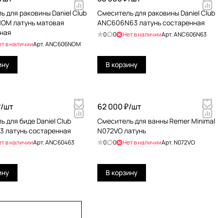
ь для раковины Daniel Club
Смеситель для раковины Daniel Club
OM латунь матовая
ANC606N63 латунь состаренная
ная
0
0
Нет в наличии
Арт.
ANC606N63
ет в наличии
Арт.
ANC606NOM
ину
В корзину
/
шт
62 000 ₽/
шт
 для биде Daniel Club
Смеситель для ванны Remer Minimal
 латунь состаренная
N072VO латунь
ет в наличии
Арт.
ANC60463
0
0
Нет в наличии
Арт.
N072VO
ину
В корзину