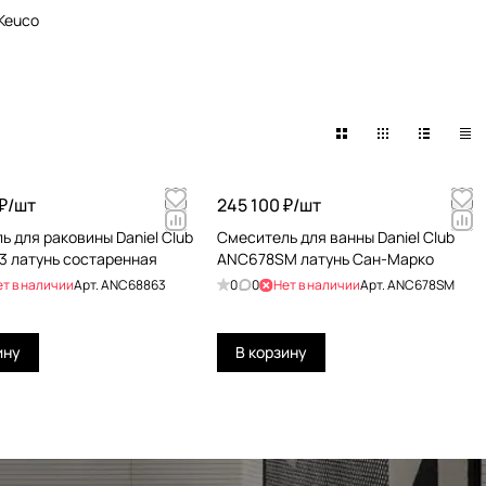
Keuco
₽/
шт
245 100 ₽/
шт
ь для раковины Daniel Club
Смеситель для ванны Daniel Club
 латунь состаренная
ANC678SM латунь Сан-Марко
ет в наличии
Арт.
ANC68863
0
0
Нет в наличии
Арт.
ANC678SM
ину
В корзину