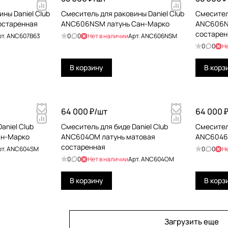
ны Daniel Club
Смеситель для раковины Daniel Club
Смесител
остаренная
ANC606NSM латунь Сан-Марко
ANC606N
состарен
рт.
ANC607B63
0
0
Нет в наличии
Арт.
ANC606NSM
0
0
Н
В корзину
В корз
64 000 ₽/
шт
64 000 ₽
aniel Club
Смеситель для биде Daniel Club
Смеситель
ан-Марко
ANC604OM латунь матовая
ANC60463
состаренная
рт.
ANC604SM
0
0
Н
0
0
Нет в наличии
Арт.
ANC604OM
В корзину
В корз
Загрузить еще