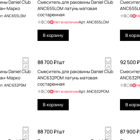
ны Daniel Club
Смеситель для раковины Daniel Club
Смесител
ан-Марко
ANC655LOM латунь матовая
ANC655L6
состаренная
рт.
ANC655LSM
0
0
Н
0
0
Нет в наличии
Арт.
ANC655LOM
В корзину
В корз
88 700 ₽/
шт
92 500 ₽
ны Daniel Club
Смеситель для раковины Daniel Club
Смесител
Сан-Марко
ANC632POM латунь матовая
ANC632PL
состаренная
рт.
ANC632PSM
0
0
Н
0
0
Нет в наличии
Арт.
ANC632POM
В корзину
В корз
88 700 ₽/
шт
87 900 ₽