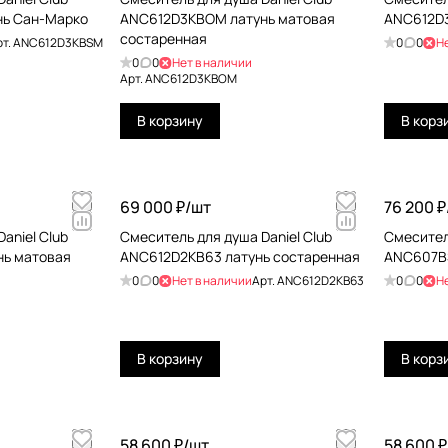
ь Сан-Марко
ANC612D3KBOM латунь матовая
ANC612D3
состаренная
рт.
ANC612D3KBSM
0
0
Н
0
0
Нет в наличии
Арт.
ANC612D3KBOM
В корзину
В корз
69 000 ₽/
шт
76 200 ₽
aniel Club
Смеситель для душа Daniel Club
Смесител
ь матовая
ANC612D2KB63 латунь состаренная
ANC607B
0
0
Нет в наличии
Арт.
ANC612D2KB63
0
0
Н
В корзину
В корз
58 600 ₽/
шт
58 600 ₽