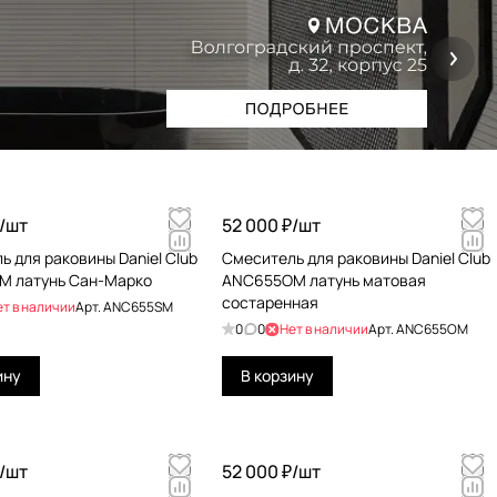
/
шт
52 000 ₽/
шт
ь для раковины Daniel Club
Смеситель для раковины Daniel Club
M латунь Сан-Марко
ANC655OM латунь матовая
состаренная
ет в наличии
Арт.
ANC655SM
0
0
Нет в наличии
Арт.
ANC655OM
ину
В корзину
/
шт
52 000 ₽/
шт