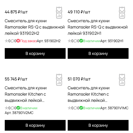
44 875 ₽/
шт
49 110 ₽/
шт
Смеситель для кухни
Смеситель для кухни
Ramonsoler RS-Q с выдвижной
Ramonsoler RS-Q с выдвижной
лейкой 931902H2
лейкой 931902H1
0
0
Под заказ
Арт.
931902H2
0
0
В наличии
Арт.
931902H1
В корзину
В корзину
55 745 ₽/
шт
51 070 ₽/
шт
Смеситель для кухни
Смеситель для кухни
Ramonsoler Kitchen с
Ramonsoler Kitchen с
выдвижной лейкой
выдвижной лейкой
387901V2MC
387901V1MC
0
0
В наличии
0
0
В наличии
Арт.
387901V1MC
Арт.
387901V2MC
В корзину
В корзину