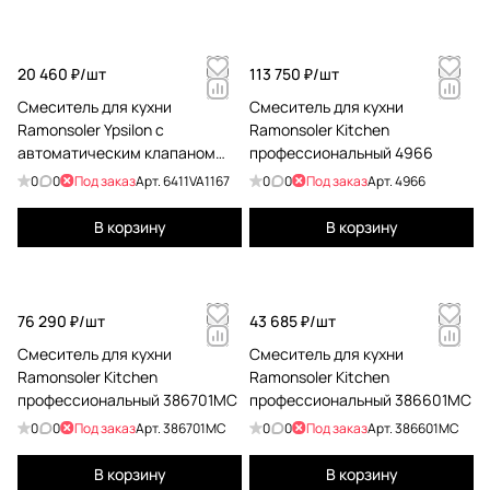
20 460 ₽/
шт
113 750 ₽/
шт
Смеситель для кухни
Смеситель для кухни
Ramonsoler Ypsilon с
Ramonsoler Kitchen
автоматическим клапаном
профессиональный 4966
plus 6411VA1167
0
0
Под заказ
Арт.
6411VA1167
0
0
Под заказ
Арт.
4966
В корзину
В корзину
76 290 ₽/
шт
43 685 ₽/
шт
Смеситель для кухни
Смеситель для кухни
Ramonsoler Kitchen
Ramonsoler Kitchen
профессиональный 386701MC
профессиональный 386601MC
0
0
Под заказ
Арт.
386701MC
0
0
Под заказ
Арт.
386601MC
В корзину
В корзину