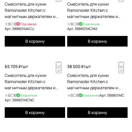
Смеситель для кухни
Смеситель для кухни
Ramonsoler Kitchen с
Ramonsoler Kitchen с
магнитным держателем и
магнитным держателем и
гибким изливом magnet
гибким изливом magnet
0
0
Под заказ
0
0
В наличии
388801масu 388801МАCU
чёрный 388801MCNM
Арт.
388801МАCU
Арт.
388801MCNM
В корзину
В корзину
65 705 ₽/
шт
38 500 ₽/
шт
Смеситель для кухни
Смеситель для кухни
Ramonsoler Kitchen с
Ramonsoler Kitchen с
магнитным держателем и
магнитным держателем и
гибким изливом magnet
гибким изливом magnet
0
0
В наличии
0
0
В наличии
Арт.
388801MC
никель 388801MCNC
388801MC
Арт.
388801MCNC
В корзину
В корзину