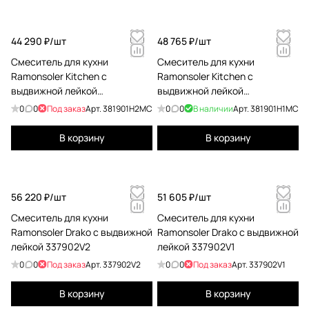
44 290 ₽/
шт
48 765 ₽/
шт
Смеситель для кухни
Смеситель для кухни
Ramonsoler Kitchen с
Ramonsoler Kitchen с
выдвижной лейкой
выдвижной лейкой
381901H2MC
381901H1MC
0
0
Под заказ
Арт.
381901H2MC
0
0
В наличии
Арт.
381901H1MC
В корзину
В корзину
56 220 ₽/
шт
51 605 ₽/
шт
Смеситель для кухни
Смеситель для кухни
Ramonsoler Drako с выдвижной
Ramonsoler Drako с выдвижной
лейкой 337902V2
лейкой 337902V1
0
0
Под заказ
Арт.
337902V2
0
0
Под заказ
Арт.
337902V1
В корзину
В корзину