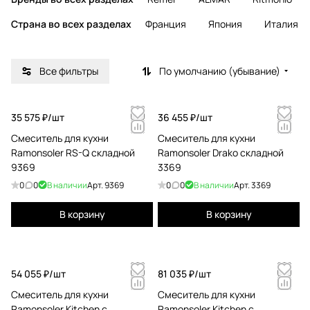
Страна во всех разделах
Франция
Япония
Италия
Все фильтры
По умолчанию (убывание)
35 575 ₽/
шт
36 455 ₽/
шт
Смеситель для кухни
Смеситель для кухни
Ramonsoler RS-Q складной
Ramonsoler Drako складной
9369
3369
0
0
В наличии
Арт.
9369
0
0
В наличии
Арт.
3369
В корзину
В корзину
54 055 ₽/
шт
81 035 ₽/
шт
Смеситель для кухни
Смеситель для кухни
Ramonsoler Kitchen с
Ramonsoler Kitchen с