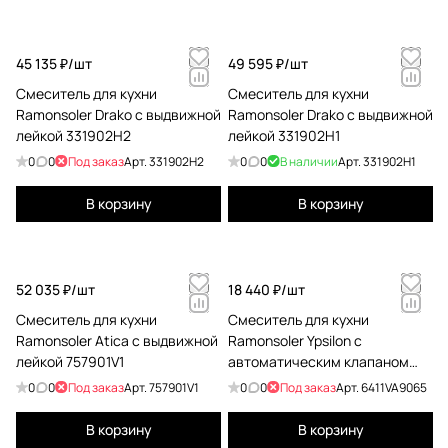
45 135 ₽/
шт
49 595 ₽/
шт
Смеситель для кухни
Смеситель для кухни
Ramonsoler Drako с выдвижной
Ramonsoler Drako с выдвижной
лейкой 331902H2
лейкой 331902H1
0
0
Под заказ
Арт.
331902H2
0
0
В наличии
Арт.
331902H1
В корзину
В корзину
52 035 ₽/
шт
18 440 ₽/
шт
Смеситель для кухни
Смеситель для кухни
Ramonsoler Atica с выдвижной
Ramonsoler Ypsilon с
лейкой 757901V1
автоматическим клапаном
plus 6411VA9065
0
0
Под заказ
Арт.
757901V1
0
0
Под заказ
Арт.
6411VA9065
В корзину
В корзину