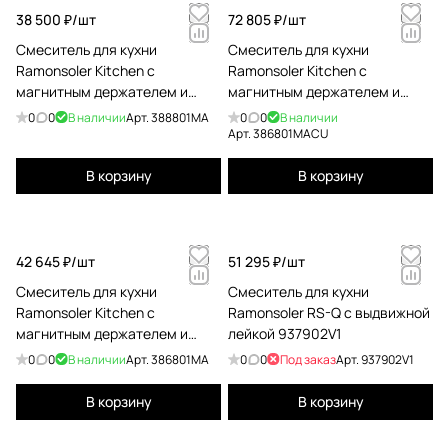
38 500 ₽/
шт
72 805 ₽/
шт
Смеситель для кухни
Смеситель для кухни
Ramonsoler Kitchen с
Ramonsoler Kitchen с
магнитным держателем и
магнитным держателем и
гибким изливом magnet
гибким изливом magnet медь
0
0
В наличии
Арт.
388801MA
0
0
В наличии
388801MA
386801MACU
Арт.
386801MACU
В корзину
В корзину
42 645 ₽/
шт
51 295 ₽/
шт
Смеситель для кухни
Смеситель для кухни
Ramonsoler Kitchen с
Ramonsoler RS-Q с выдвижной
магнитным держателем и
лейкой 937902V1
гибким изливом magnet
0
0
В наличии
Арт.
386801MA
0
0
Под заказ
Арт.
937902V1
386801MA
В корзину
В корзину