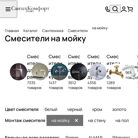
на мойку
Главная
Каталог
Сантехника
Смесители
Смесители на мойку
Смес
Смес
Смес
Смес
Смес
ители
ители
ители
ители
ители
Кран
для
для
для
для
для
96
раков
кухни
ванны
душа
биде
товаро
7335
1437
3612
4356
1289
ины
товаров
товаров
товаров
товаров
товаров
Цвет смесителя
белый
черный
хром
золото
Монтаж смесителя
на мойку
на стену
на пол
Бренды во всех разделах
Remer
ALMAR
Ritmonio