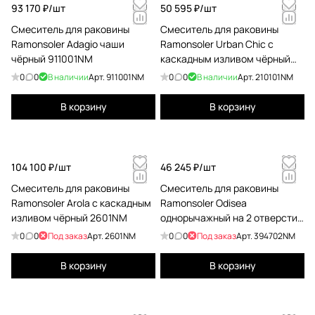
93 170 ₽/
шт
50 595 ₽/
шт
Смеситель для раковины
Смеситель для раковины
Ramonsoler Adagio чаши
Ramonsoler Urban Chic с
чёрный 911001NM
каскадным изливом чёрный
210101NM
0
0
В наличии
Арт.
911001NM
0
0
В наличии
Арт.
210101NM
В корзину
В корзину
104 100 ₽/
шт
46 245 ₽/
шт
Смеситель для раковины
Смеситель для раковины
Ramonsoler Arola с каскадным
Ramonsoler Odisea
изливом чёрный 2601NM
однорычажный на 2 отверстия
чёрный 394702NM
0
0
Под заказ
Арт.
2601NM
0
0
Под заказ
Арт.
394702NM
В корзину
В корзину