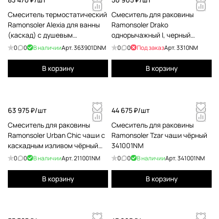
Смеситель термостатический
Смеситель для раковины
Ramonsoler Alexia для ванны
Ramonsoler Drako
(каскад) с душевым
однорычажный l, черный
комплектом чёрный
3310NM
0
0
В наличии
Арт.
363901DNM
0
0
Под заказ
Арт.
3310NM
363901DNM
В корзину
В корзину
63 975 ₽/
шт
44 675 ₽/
шт
Смеситель для раковины
Смеситель для раковины
Ramonsoler Urban Chic чаши с
Ramonsoler Tzar чаши чёрный
каскадным изливом чёрный
341001NM
211001NM
0
0
В наличии
Арт.
211001NM
0
0
В наличии
Арт.
341001NM
В корзину
В корзину