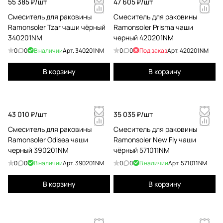
55 385 ₽/
шт
47 605 ₽/
шт
Смеситель для раковины
Смеситель для раковины
Ramonsoler Tzar чаши чёрный
Ramonsoler Prisma чаши
340201NM
черный 420201NM
0
0
В наличии
Арт.
340201NM
0
0
Под заказ
Арт.
420201NM
В корзину
В корзину
43 010 ₽/
шт
35 035 ₽/
шт
Смеситель для раковины
Смеситель для раковины
Ramonsoler Odisea чаши
Ramonsoler New Fly чаши
черный 390201NM
чёрный 571011NM
0
0
В наличии
Арт.
390201NM
0
0
В наличии
Арт.
571011NM
В корзину
В корзину