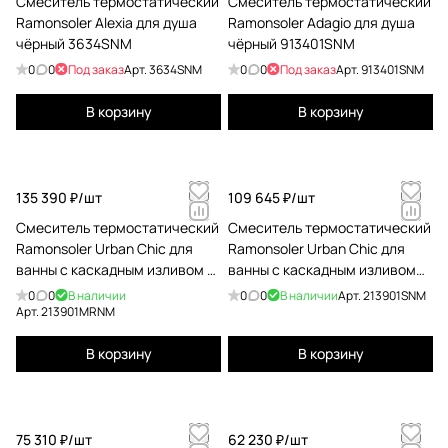
Смеситель термостатический
Смеситель термостатический
Ramonsoler Alexia для душа
Ramonsoler Adagio для душа
чёрный 3634SNM
чёрный 913401SNM
0
0
Под заказ
Арт.
3634SNM
0
0
Под заказ
Арт.
913401SNM
В корзину
В корзину
135 390 ₽/
шт
109 645 ₽/
шт
Смеситель термостатический
Смеситель термостатический
Ramonsoler Urban Chic для
Ramonsoler Urban Chic для
ванны с каскадным изливом и
ванны с каскадным изливом
с душевым комплектом
черный 213901SNM
0
0
В наличии
0
0
В наличии
Арт.
213901SNM
черный 213901MRNM
Арт.
213901MRNM
В корзину
В корзину
75 310 ₽/
шт
62 230 ₽/
шт