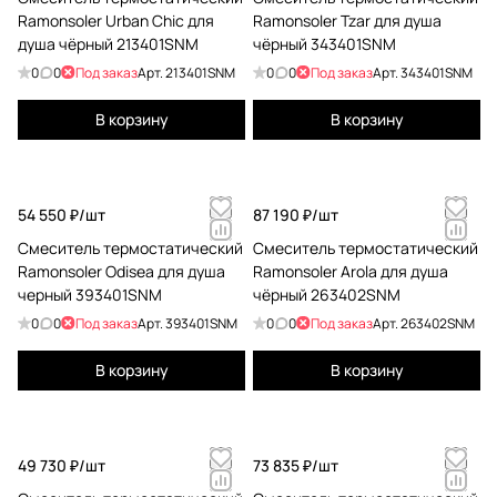
Ramonsoler Urban Chic для
Ramonsoler Tzar для душа
душа чёрный 213401SNM
чёрный 343401SNM
0
0
Под заказ
Арт.
213401SNM
0
0
Под заказ
Арт.
343401SNM
В корзину
В корзину
54 550 ₽/
шт
87 190 ₽/
шт
Смеситель термостатический
Смеситель термостатический
Ramonsoler Odisea для душа
Ramonsoler Arola для душа
черный 393401SNM
чёрный 263402SNM
0
0
Под заказ
Арт.
393401SNM
0
0
Под заказ
Арт.
263402SNM
В корзину
В корзину
49 730 ₽/
шт
73 835 ₽/
шт