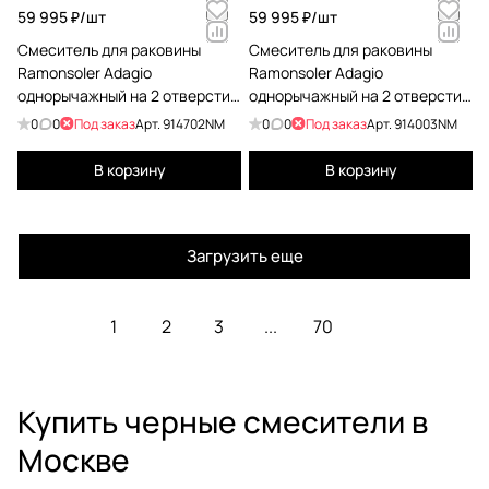
59 995 ₽/
шт
59 995 ₽/
шт
Смеситель для раковины
Смеситель для раковины
Ramonsoler Adagio
Ramonsoler Adagio
однорычажный на 2 отверстия
однорычажный на 2 отверстия
черный 914702NM
черный 914003NM
0
0
Под заказ
Арт.
914702NM
0
0
Под заказ
Арт.
914003NM
В корзину
В корзину
Загрузить еще
1
2
3
...
70
Купить черные смесители в
Москве