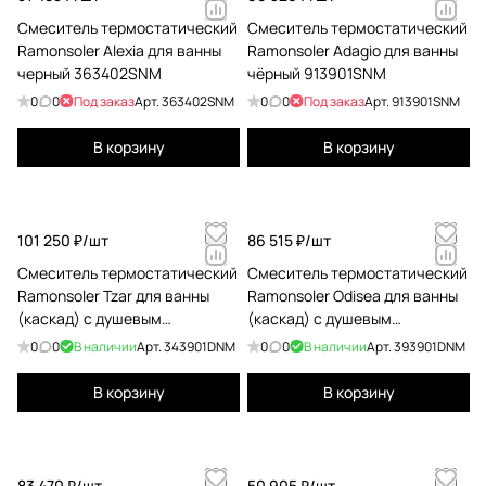
Смеситель термостатический
Смеситель термостатический
Ramonsoler Alexia для ванны
Ramonsoler Adagio для ванны
черный 363402SNM
чёрный 913901SNM
0
0
Под заказ
Арт.
363402SNM
0
0
Под заказ
Арт.
913901SNM
В корзину
В корзину
101 250 ₽/
шт
86 515 ₽/
шт
Смеситель термостатический
Смеситель термостатический
Ramonsoler Tzar для ванны
Ramonsoler Odisea для ванны
(каскад) с душевым
(каскад) с душевым
комплектом чёрный
комплектом черный
0
0
В наличии
Арт.
343901DNM
0
0
В наличии
Арт.
393901DNM
343901DNM
393901DNM
В корзину
В корзину
83 470 ₽/
шт
50 905 ₽/
шт