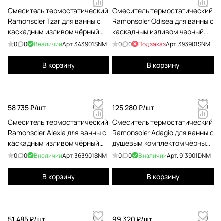
Смеситель термостатический
Смеситель термостатический
Ramonsoler Tzar для ванны с
Ramonsoler Odisea для ванны с
каскадным изливом чёрный
каскадным изливом черный
343901SNM
393901SNM
0
0
В наличии
Арт.
343901SNM
0
0
Под заказ
Арт.
393901SNM
В корзину
В корзину
58 735 ₽/
шт
125 280 ₽/
шт
Смеситель термостатический
Смеситель термостатический
Ramonsoler Alexia для ванны с
Ramonsoler Adagio для ванны с
каскадным изливом чёрный
душевым комплектом чёрный
363901SNM
913901DNM
0
0
В наличии
Арт.
363901SNM
0
0
В наличии
Арт.
913901DNM
В корзину
В корзину
51 485 ₽/
шт
99 320 ₽/
шт