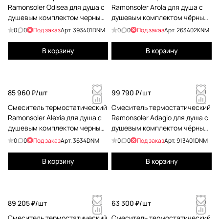
Ramonsoler Odisea для душа с
Ramonsoler Arola для душа с
душевым комплектом черный
душевым комплектом чёрный
393401DNM
263402KNM
0
0
Под заказ
Арт.
393401DNM
0
0
Под заказ
Арт.
263402KNM
В корзину
В корзину
85 960 ₽/
шт
99 790 ₽/
шт
Смеситель термостатический
Смеситель термостатический
Ramonsoler Alexia для душа с
Ramonsoler Adagio для душа с
душевым комплектом черный
душевым комплектом чёрный
3634DNM
913401DNM
0
0
Под заказ
Арт.
3634DNM
0
0
Под заказ
Арт.
913401DNM
В корзину
В корзину
89 205 ₽/
шт
63 300 ₽/
шт
Смеситель термостатический
Смеситель термостатический