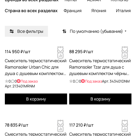
Страна во всех разделах
Франция
Япония
Италия
Все фильтры
По умолчанию (убывание)
114 950 ₽/
шт
88 295 ₽/
шт
Смеситель термостатический
Смеситель термостатический
Ramonsoler Urban Chic для
Ramonsoler Tzar для душа с
душа с душевым комплектом
душевым комплектом чёрный
чёрный 213401MRNM
343401DNM
0
0
Под заказ
0
0
Под заказ
Арт.
343401DNM
Арт.
213401MRNM
В корзину
В корзину
78 835 ₽/
шт
117 210 ₽/
шт
Смеситель термостатический
Смеситель термостатический