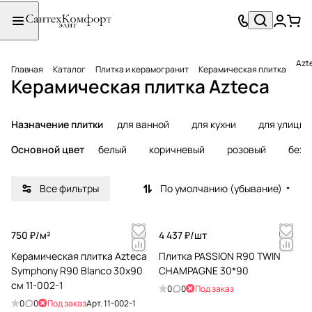
Azt
Главная
Каталог
Плитка и керамогранит
Керамическая плитка
Керамическая плитка Azteca
Назначение плитки
для ванной
для кухни
для улицы
Основной цвет
белый
коричневый
розовый
беже
Все фильтры
По умолчанию (убывание)
750 ₽/
м²
4 437 ₽/
шт
Керамическая плитка Azteca
Плитка PASSION R90 TWIN
Symphony R90 Blanco 30x90
CHAMPAGNE 30*90
см 11-002-1
0
0
Под заказ
0
0
Под заказ
Арт.
11-002-1