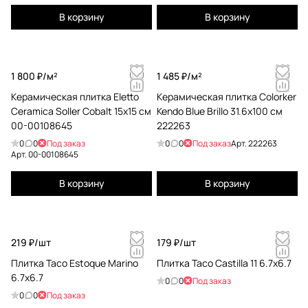
В корзину
В корзину
1 800 ₽/
м²
1 485 ₽/
м²
Керамическая плитка Eletto
Керамическая плитка Colorker
Ceramica Soller Cobalt 15x15 см
Kendo Blue Brillo 31.6x100 см
00-00108645
222263
0
0
Под заказ
0
0
Под заказ
Арт.
222263
Арт.
00-00108645
В корзину
В корзину
219 ₽/
шт
179 ₽/
шт
Плитка Taco Estoque Marino
Плитка Taco Castilla 11 6.7x6.7
6.7x6.7
0
0
Под заказ
0
0
Под заказ