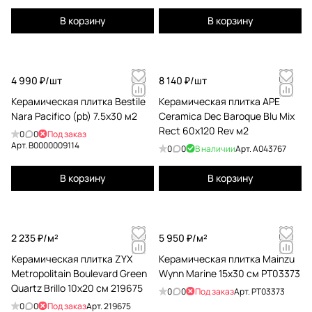
В корзину
В корзину
4 990 ₽/
шт
8 140 ₽/
шт
Керамическая плитка Bestile
Керамическая плитка APE
Nara Pacifico (pb) 7.5x30 м2
Ceramica Dec Baroque Blu Mix
Rect 60x120 Rev м2
0
0
Под заказ
Арт.
B0000009114
0
0
В наличии
Арт.
A043767
В корзину
В корзину
2 235 ₽/
м²
5 950 ₽/
м²
Керамическая плитка ZYX
Керамическая плитка Mainzu
Metropolitain Boulevard Green
Wynn Marine 15x30 см PT03373
Quartz Brillo 10x20 см 219675
0
0
Под заказ
Арт.
PT03373
0
0
Под заказ
Арт.
219675