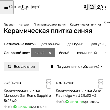
Син
Главная
Каталог
Плитка и керамогранит
Керамическая плитка
Керамическая плитка синяя
Назначение плитки
для ванной
для кухни
для улицы
Основной цвет
синий
белый
коричневый
ро
Все фильтры
По умолчанию (убывание)
7 460 ₽/
шт
6 870 ₽/
шт
Керамическая плитка
Керамическая плитка Dune
Monopole San Remo Sapphire
Flat Indigo Matt 7.5x30 м2
5x25 м2
0
0
В наличии
Арт.
188683
0
0
В наличии
Арт.
002701