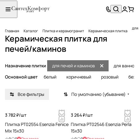
для
Главная
Каталог
Плитка и керамогранит
Керамическая плитка
Керамическая плитка для
печей/каминов
Назначение плитки
для печей и каминов
для ванной
Основной цвет
белый
коричневый
розовый
беже
Все фильтры
По умолчанию (убывание)
3 782 ₽/
шт
3 264 ₽/
шт
Плитка PT02554 Esenzia Fenice
Плитка PT02546 Esenzia Perla
Mix 15x30
15x30
0
0
Под заказ
0
0
Под заказ