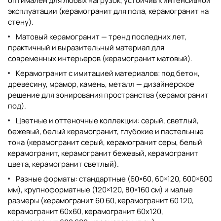
оптимален для любых нагрузок, устойчив к интенсивной
эксплуатации (
керамогранит для пола
,
керамогранит на
стену
).
Матовый керамогранит — тренд последних лет,
практичный и выразительный материал для
современных интерьеров (
керамогранит матовый
).
Керамогранит с имитацией материалов: под бетон,
древесину, мрамор, камень, металл — дизайнерское
решение для зонирования пространства (
керамогранит
под
).
Цветные и оттеночные коллекции: серый, светлый,
бежевый, белый керамогранит, глубокие и пастельные
тона (
керамогранит серый
,
керамогранит серы
,
белый
керамогранит
,
керамогранит бежевый
,
керамогранит
цвета
,
керамогранит светлый
).
Разные форматы: стандартные (60×60, 60×120, 600×600
мм), крупноформатные (120×120, 80×160 см) и малые
размеры (
керамогранит 60 60
,
керамогранит 60 120
,
керамогранит 60х60
,
керамогранит 60х120
,