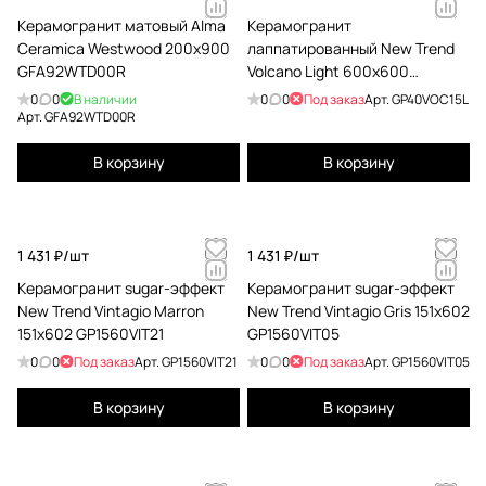
Керамогранит матовый Alma
Керамогранит
Ceramica Westwood 200x900
лаппатированный New Trend
GFA92WTD00R
Volcano Light 600x600
GP40VOC15L
0
0
В наличии
0
0
Под заказ
Арт.
GP40VOC15L
Арт.
GFA92WTD00R
В корзину
В корзину
1 431 ₽/
шт
1 431 ₽/
шт
Керамогранит sugar-эффект
Керамогранит sugar-эффект
New Trend Vintagio Marron
New Trend Vintagio Gris 151x602
151x602 GP1560VIT21
GP1560VIT05
0
0
Под заказ
Арт.
GP1560VIT21
0
0
Под заказ
Арт.
GP1560VIT05
В корзину
В корзину