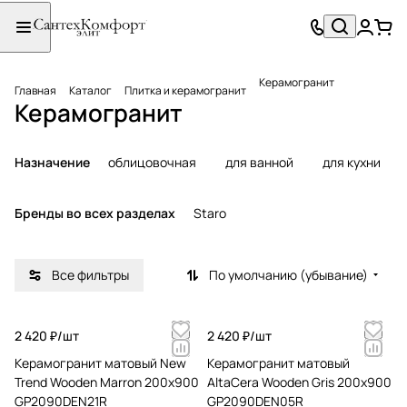
Керамогранит
Главная
Каталог
Плитка и керамогранит
Керамогранит
Назначение
облицовочная
для ванной
для кухни
Бренды во всех разделах
Staro
Все фильтры
По умолчанию (убывание)
2 420 ₽/
шт
2 420 ₽/
шт
Керамогранит матовый New
Керамогранит матовый
Trend Wooden Marron 200x900
AltaCera Wooden Gris 200x900
GP2090DEN21R
GP2090DEN05R