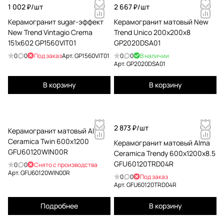
1 002 ₽/
шт
2 667 ₽/
шт
Керамогранит sugar-эффект
Керамогранит матовый New
New Trend Vintagio Crema
Trend Unico 200x200x8
151x602 GP1560VIT01
GP2020DSA01
0
0
Под заказ
Арт.
GP1560VIT01
0
0
В наличии
Арт.
GP2020DSA01
В корзину
В корзину
2 873 ₽/
шт
Керамогранит матовый Alma
Ceramica Twin 600x1200
Керамогранит матовый Alma
GFU60120WIN00R
Ceramica Trendy 600x1200x8.5
GFU60120TRD04R
0
0
Снято с производства
Арт.
GFU60120WIN00R
0
0
Под заказ
Арт.
GFU60120TRD04R
Подробнее
В корзину