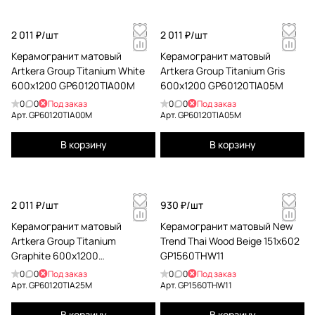
2 011 ₽/
шт
2 011 ₽/
шт
Керамогранит матовый
Керамогранит матовый
Artkera Group Titanium White
Artkera Group Titanium Gris
600x1200 GP60120TIA00M
600x1200 GP60120TIA05M
0
0
Под заказ
0
0
Под заказ
Арт.
GP60120TIA00M
Арт.
GP60120TIA05M
В корзину
В корзину
2 011 ₽/
шт
930 ₽/
шт
Керамогранит матовый
Керамогранит матовый New
Artkera Group Titanium
Trend Thai Wood Beige 151x602
Graphite 600x1200
GP1560THW11
GP60120TIA25M
0
0
Под заказ
0
0
Под заказ
Арт.
GP60120TIA25M
Арт.
GP1560THW11
В корзину
В корзину