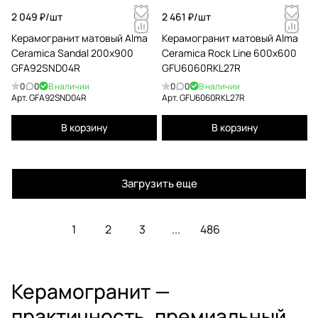
2 049 ₽/
шт
2 461 ₽/
шт
Керамогранит матовый Alma
Керамогранит матовый Alma
Ceramica Sandal 200x900
Ceramica Rock Line 600x600
GFA92SND04R
GFU6060RKL27R
0
0
В наличии
0
0
В наличии
Арт.
GFA92SND04R
Арт.
GFU6060RKL27R
В корзину
В корзину
Загрузить еще
1
2
3
...
486
Керамогранит —
практичность, премиальный