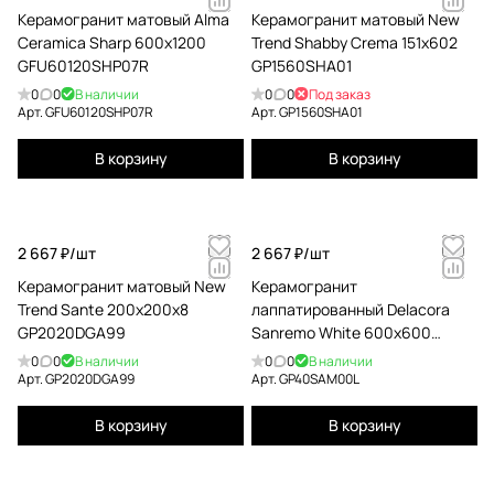
Керамогранит матовый Alma
Керамогранит матовый New
Ceramica Sharp 600x1200
Trend Shabby Crema 151x602
GFU60120SHP07R
GP1560SHA01
0
0
В наличии
0
0
Под заказ
Арт.
GFU60120SHP07R
Арт.
GP1560SHA01
В корзину
В корзину
2 667 ₽/
шт
2 667 ₽/
шт
Керамогранит матовый New
Керамогранит
Trend Sante 200x200x8
лаппатированный Delacora
GP2020DGA99
Sanremo White 600x600
GP40SAM00L
0
0
В наличии
0
0
В наличии
Арт.
GP2020DGA99
Арт.
GP40SAM00L
В корзину
В корзину