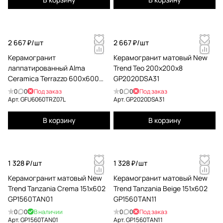
2 667 ₽/
шт
2 667 ₽/
шт
Керамогранит
Керамогранит матовый New
лаппатированный Alma
Trend Teo 200x200x8
Ceramica Terrazzo 600x600
GP2020DSA31
GFU6060TRZ07L
0
0
Под заказ
0
0
Под заказ
Арт.
GFU6060TRZ07L
Арт.
GP2020DSA31
В корзину
В корзину
1 328 ₽/
шт
1 328 ₽/
шт
Керамогранит матовый New
Керамогранит матовый New
Trend Tanzania Crema 151x602
Trend Tanzania Beige 151x602
GP1560TAN01
GP1560TAN11
0
0
В наличии
0
0
Под заказ
Арт.
GP1560TAN01
Арт.
GP1560TAN11