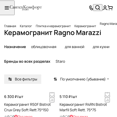
Ragno Mara
Главная
Каталог
Плитка и керамогранит
Керамогранит
Керамогранит Ragno Marazzi
Назначение
облицовочная
для ванной
для кухни
Бренды во всех разделах
Staro
Все фильтры
По умолчанию (убывание)
6 300 ₽/
шт
5 110 ₽/
шт
Керамогранит R50F Bistrot
Керамогранит R4RN Bistrot
Crux Grey Soft Rett 75*150
Marfil Soft Rett. 75*75
0
0
Под заказ
0
0
Под заказ