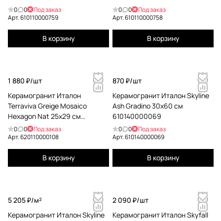
0
0
Под заказ
0
0
Под заказ
Арт.
610110000759
Арт.
610110000758
В корзину
В корзину
1 880 ₽/
шт
870 ₽/
шт
Керамогранит Италон
Керамогранит Италон Skyline
Terraviva Greige Mosaico
Ash Gradino 30x60 см
Hexagon Nat 25x29 см
610140000069
620110000108
0
0
Под заказ
0
0
Под заказ
Арт.
620110000108
Арт.
610140000069
В корзину
В корзину
5 205 ₽/
м²
2 090 ₽/
шт
Керамогранит Италон Skyline
Керамогранит Италон Skyfall