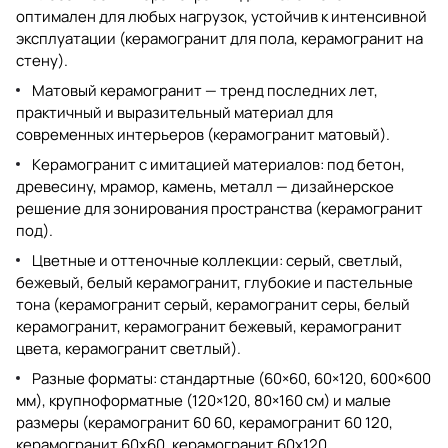
оптимален для любых нагрузок, устойчив к интенсивной
эксплуатации (
керамогранит для пола
,
керамогранит на
стену
).
Матовый керамогранит — тренд последних лет,
практичный и выразительный материал для
современных интерьеров (
керамогранит матовый
).
Керамогранит с имитацией материалов: под бетон,
древесину, мрамор, камень, металл — дизайнерское
решение для зонирования пространства (
керамогранит
под
).
Цветные и оттеночные коллекции: серый, светлый,
бежевый, белый керамогранит, глубокие и пастельные
тона (
керамогранит серый
,
керамогранит серы
,
белый
керамогранит
,
керамогранит бежевый
,
керамогранит
цвета
,
керамогранит светлый
).
Разные форматы: стандартные (60×60, 60×120, 600×600
мм), крупноформатные (120×120, 80×160 см) и малые
размеры (
керамогранит 60 60
,
керамогранит 60 120
,
керамогранит 60х60
,
керамогранит 60х120
,