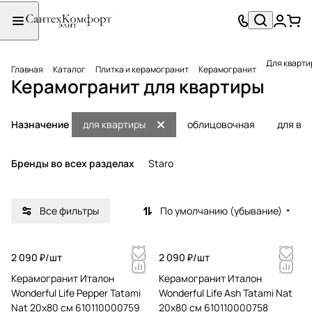
Для кварти
Главная
Каталог
Плитка и керамогранит
Керамогранит
Керамогранит для квартиры
Назначение
для квартиры
облицовочная
для ва
Бренды во всех разделах
Staro
Все фильтры
По умолчанию (убывание)
2 090 ₽/
шт
2 090 ₽/
шт
Керамогранит Италон
Керамогранит Италон
Wonderful Life Pepper Tatami
Wonderful Life Ash Tatami Nat
Nat 20x80 см 610110000759
20x80 см 610110000758