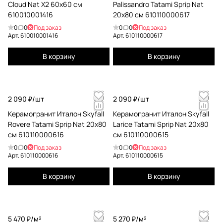
Cloud Nat X2 60x60 см
Palissandro Tatami Sprip Nat
610010001416
20x80 см 610110000617
0
0
Под заказ
0
0
Под заказ
Арт.
610010001416
Арт.
610110000617
В корзину
В корзину
2 090 ₽/
шт
2 090 ₽/
шт
Керамогранит Италон Skyfall
Керамогранит Италон Skyfall
Rovere Tatami Sprip Nat 20x80
Larice Tatami Sprip Nat 20x80
см 610110000616
см 610110000615
0
0
Под заказ
0
0
Под заказ
Арт.
610110000616
Арт.
610110000615
В корзину
В корзину
5 470 ₽/
м²
5 270 ₽/
м²