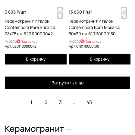
3 805 ₽/
шт
13 660 ₽/
м²
Керамогранит Италон
Керамогранит Италон
Contempora Pure Brick 3d
Contempora Burn Mosaico
28x78 см 620110000042
30x30 см 610110000130
0
0
Под заказ
0
0
Под заказ
Арт.
620110000042
Арт.
610110000130
В корзину
В корзину
Загрузить еще
1
2
3
...
45
Керамогранит —