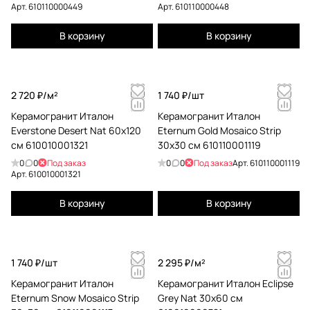
Арт.
610110000449
Арт.
610110000448
В корзину
В корзину
2 720 ₽/
м²
1 740 ₽/
шт
Керамогранит Италон
Керамогранит Италон
Everstone Desert Nat 60x120
Eternum Gold Mosaico Strip
см 610010001321
30x30 см 610110001119
0
0
Под заказ
0
0
Под заказ
Арт.
610110001119
Арт.
610010001321
В корзину
В корзину
1 740 ₽/
шт
2 295 ₽/
м²
Керамогранит Италон
Керамогранит Италон Eclipse
Eternum Snow Mosaico Strip
Grey Nat 30x60 см