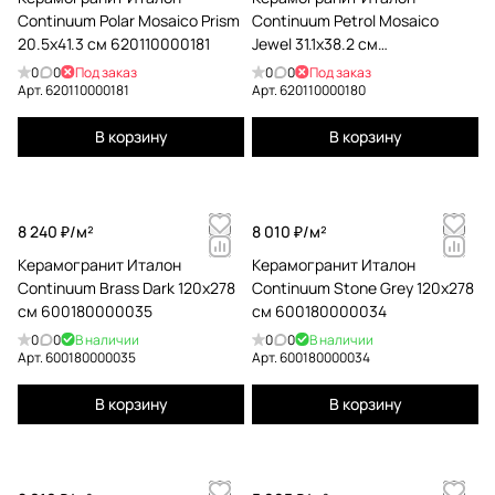
Continuum Polar Mosaico Prism
Continuum Petrol Mosaico
20.5x41.3 см 620110000181
Jewel 31.1x38.2 см
620110000180
0
0
Под заказ
0
0
Под заказ
Арт.
620110000181
Арт.
620110000180
В корзину
В корзину
8 240 ₽/
м²
8 010 ₽/
м²
Керамогранит Италон
Керамогранит Италон
Continuum Brass Dark 120x278
Continuum Stone Grey 120x278
см 600180000035
см 600180000034
0
0
В наличии
0
0
В наличии
Арт.
600180000035
Арт.
600180000034
В корзину
В корзину