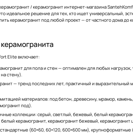
 керамогранит / керамогранит
интернет-магазина SantehKomfo
то идеальное решение для тех, кто ищет универсальный, эс
пить керамогранит
под любой проект — от частного дома до 
 керамогранита
rt Elite включает:
амогранит для пола и стен — оптимален для любых нагрузок, 
 на стену
).
ранит — тренд последних лет, практичный и выразительный 
митацией материалов: под бетон, древесину, мрамор, камен
могранит под
).
чные коллекции: серый, светлый, бежевый, белый керамограни
,
белый керамогранит
,
керамогранит бежевый
,
керамогранит 
стандартные (60×60, 60×120, 600×600 мм), крупноформатные (1