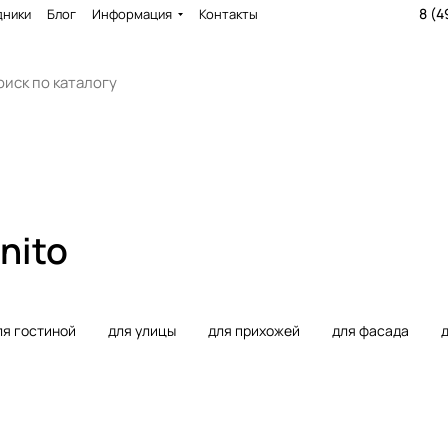
8 (4
дники
Блог
Информация
Контакты
nito
ля гостиной
для улицы
для прихожей
для фасада