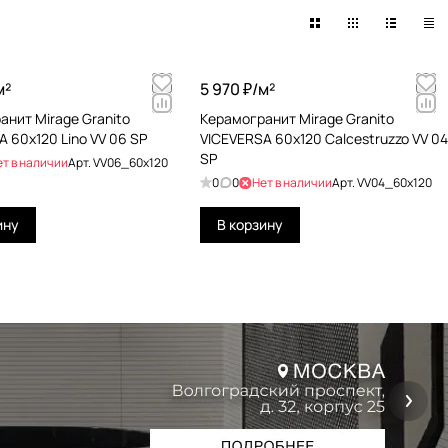
м²
5 970 ₽/
м²
анит Mirage Granito
Керамогранит Mirage Granito
 60x120 Lino VV 06 SP
VICEVERSA 60x120 Calcestruzzo VV 04
SP
ет в наличии
Арт.
VV06_60x120
0
0
Нет в наличии
Арт.
VV04_60x120
ину
В корзину