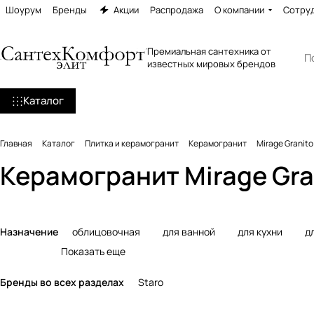
Шоурум
Бренды
Акции
Распродажа
О компании
Сотру
Премиальная сантехника от
известных мировых брендов
Каталог
Главная
Каталог
Плитка и керамогранит
Керамогранит
Mirage Granito
Керамогранит Mirage Gra
Назначение
облицовочная
для ванной
для кухни
д
Показать еще
Бренды во всех разделах
Staro