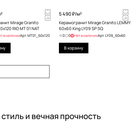
²
5 490 ₽/
м²
анит Mirage Granito
Керамогранит Mirage Granito LEMMY
0x120 RIO MT 01 NAT
60x60 King LY09 SP SQ
ет в наличии
Арт.
MT01_60x120
0
0
Нет в наличии
Арт.
LY09_60x60
ину
В корзину
стиль и вечная прочность