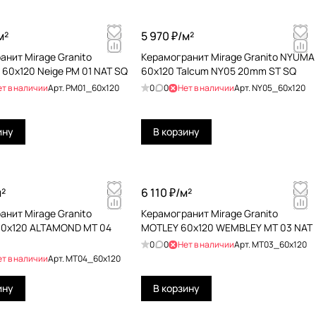
м²
5 970 ₽/
м²
анит Mirage Granito
Керамогранит Mirage Granito NYUMA
60x120 Neige PM 01 NAT SQ
60x120 Talcum NY05 20mm ST SQ
ет в наличии
Арт.
PM01_60x120
0
0
Нет в наличии
Арт.
NY05_60x120
ину
В корзину
²
6 110 ₽/
м²
анит Mirage Granito
Керамогранит Mirage Granito
0x120 ALTAMOND MT 04
MOTLEY 60x120 WEMBLEY MT 03 NAT
0
0
Нет в наличии
Арт.
MT03_60x120
ет в наличии
Арт.
MT04_60x120
ину
В корзину