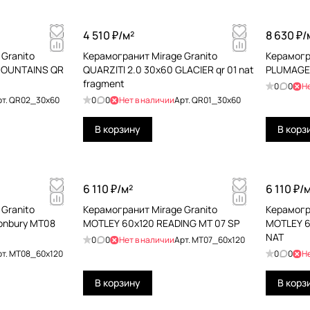
4 510 ₽/
м²
8 630 ₽/
Granito
Керамогранит Mirage Granito
Керамогр
OUNTAINS QR
QUARZITI 2.0 30x60 GLACIER qr 01 nat
PLUMAGE 
fragment
0
0
Н
рт.
QR02_30x60
0
0
Нет в наличии
Арт.
QR01_30x60
В корзину
В корз
6 110 ₽/
м²
6 110 ₽/
м
Granito
Керамогранит Mirage Granito
Керамогр
onbury MT08
MOTLEY 60x120 READING MT 07 SP
MOTLEY 6
NAT
0
0
Нет в наличии
Арт.
MT07_60x120
рт.
MT08_60x120
0
0
Н
В корзину
В корз