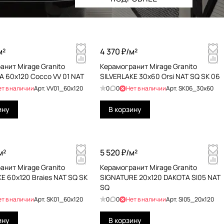
м²
4 370 ₽/
м²
анит Mirage Granito
Керамогранит Mirage Granito
A 60x120 Cocco VV 01 NAT
SILVERLAKE 30x60 Orsi NAT SQ SK 06
ет в наличии
Арт.
VV01_60x120
0
0
Нет в наличии
Арт.
SK06_30x60
ину
В корзину
м²
5 520 ₽/
м²
анит Mirage Granito
Керамогранит Mirage Granito
E 60x120 Braies NAT SQ SK
SIGNATURE 20x120 DAKOTA SI05 NAT
SQ
ет в наличии
Арт.
SK01_60x120
0
0
Нет в наличии
Арт.
SI05_20x120
ину
В корзину