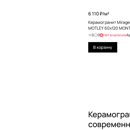
Imola Ceramica
6 110 ₽/
м²
Iris Ceramica
Керамогранит Mirage 
ITALON
MOTLEY 60x120 MONT
ITT Ceramic
0
0
Нет в наличии
А
Keope Ceramiche
В корзину
Keratile
Kerranova
Kronos
KTL-KERATILE
La Fabbrica
La Faenza
Керамогран
La Platera
современн
Ladiva Сeramiche