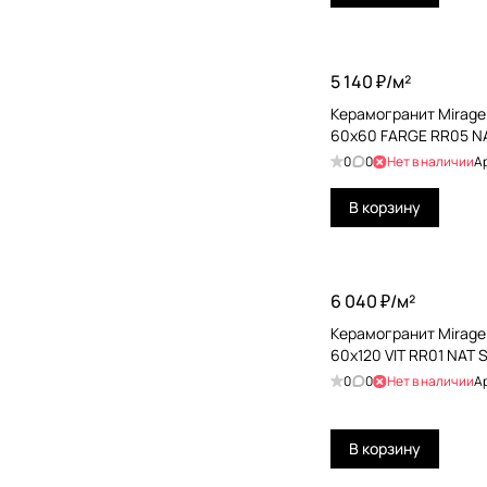
Coverlam by Grespania
Dako
5 140 ₽/
м²
Decocer
Керамогранит Mirage
Del Conca
60x60 FARGE RR05 N
0
0
Нет в наличии
А
Delacora
Dualgres
В корзину
Dune
Ecoceramic
6 040 ₽/
м²
El Molino
Керамогранит Mirage
60x120 VIT RR01 NAT 
Emigres
0
0
Нет в наличии
А
Emil Ceramica
EQUIPE
В корзину
Ergon