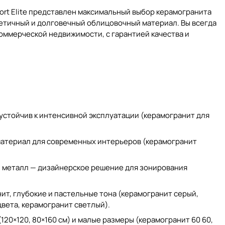
rt Elite представлен максимальный выбор
керамогранита
тетичный и долговечный облицовочный материал. Вы всегда
коммерческой недвижимости, с гарантией качества и
устойчив к интенсивной эксплуатации (
керамогранит для
материал для современных интерьеров (
керамогранит
ь, металл — дизайнерское решение для зонирования
т, глубокие и пастельные тона (
керамогранит серый
,
цвета
,
керамогранит светлый
).
20×120, 80×160 см) и малые размеры (
керамогранит 60 60
,