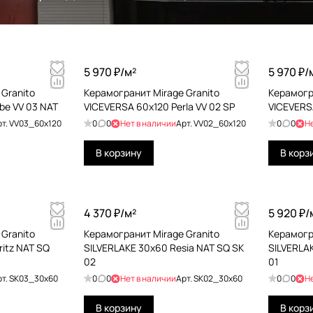
5 970 ₽/
м²
5 970 ₽/
Granito
Керамогранит Mirage Granito
Керамогр
be VV 03 NAT
VICEVERSA 60x120 Perla VV 02 SP
VICEVERS
рт.
VV03_60x120
0
0
Нет в наличии
Арт.
VV02_60x120
0
0
Н
В корзину
В корз
4 370 ₽/
м²
5 920 ₽/
Granito
Керамогранит Mirage Granito
Керамогр
itz NAT SQ
SILVERLAKE 30x60 Resia NAT SQ SK
SILVERLAK
02
01
рт.
SK03_30x60
0
0
Нет в наличии
Арт.
SK02_30x60
0
0
Н
В корзину
В корз