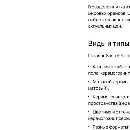
В разделе
плитка и
Laminam
мировых брендов. Э
найдете вариант
ку
Living Ceramics
актуальных цен.
Love Ceramic
Mainzu
Виды и типы
MARAZZI Italy
Каталог SantehKomfo
Marca Corona
Классический кер
Marmocer
пола
,
керамогранит
Матовый керамог
Metropol Ceramica
матовый
).
Mirage Granito
Керамогранит с и
пространства (
кера
Monopole Ceramica
Цветные и оттено
Motto
керамогранит серы
Mozart
Разные форматы: 