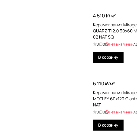
Etile
4 510 ₽/
м²
Exagres
Керамогранит Mirage 
QUARZITI 2.0 30x60 M
Fanal
02 NAT SQ
FAP Ceramiche
0
0
Нет в наличии
А
FMG
В корзину
Gayafores
Geotiles
6 110 ₽/
м²
Grasaro
Керамогранит Mirage 
Grespania
MOTLEY 60x120 Glast
NAT
HDC Porcelanicos
0
0
Нет в наличии
А
Ibero
В корзину
Idalgo