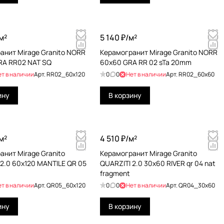
м²
5 140 ₽/
м²
анит Mirage Granito NORR
Керамогранит Mirage Granito NORR
RA RR02 NAT SQ
60x60 GRA RR 02 sTa 20mm
ет в наличии
Арт.
RR02_60x120
0
0
Нет в наличии
Арт.
RR02_60x60
ину
В корзину
м²
4 510 ₽/
м²
анит Mirage Granito
Керамогранит Mirage Granito
.0 60x120 MANTILE QR 05
QUARZITI 2.0 30x60 RIVER qr 04 nat
fragment
ет в наличии
Арт.
QR05_60x120
0
0
Нет в наличии
Арт.
QR04_30x60
ину
В корзину