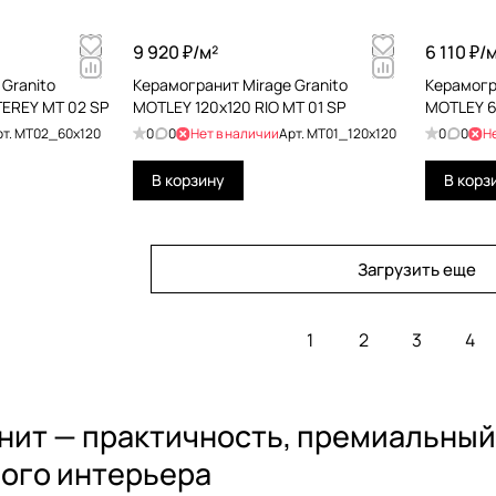
9 920 ₽/
м²
6 110 ₽/
м
Granito
Керамогранит Mirage Granito
Керамогр
EREY MT 02 SP
MOTLEY 120x120 RIO MT 01 SP
MOTLEY 6
рт.
MT02_60x120
0
0
Нет в наличии
Арт.
MT01_120x120
0
0
Н
В корзину
В корз
Загрузить еще
1
2
3
4
ит — практичность, премиальный 
ого интерьера