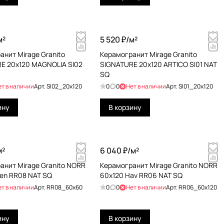
м²
5 520 ₽/
м²
анит Mirage Granito
Керамогранит Mirage Granito
E 20x120 MAGNOLIA SI02
SIGNATURE 20x120 ARTICO SI01 NAT
SQ
ет в наличии
Арт.
SI02_20x120
0
0
Нет в наличии
Арт.
SI01_20x120
ину
В корзину
м²
6 040 ₽/
м²
анит Mirage Granito NORR
Керамогранит Mirage Granito NORR
en RR08 NAT SQ
60x120 Hav RR06 NAT SQ
ет в наличии
Арт.
RR08_60x60
0
0
Нет в наличии
Арт.
RR06_60x120
ину
В корзину