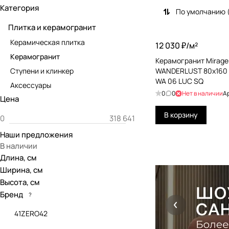
Категория
По умолчанию 
Плитка и керамогранит
Керамическая плитка
12 030 ₽/
м²
Керамогранит
Керамогранит Mirage 
Ступени и клинкер
WANDERLUST 80x160
WA 06 LUC SQ
Аксессуары
0
0
Нет в наличии
А
Цена
В корзину
Наши предложения
В наличии
Длина, см
Ширина, см
Высота, см
Бренд
?
41ZERO42