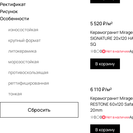
Ректификат
Brennero
Рисунок
Особенности
Caesar Ceramiche
5 520 ₽/
м²
Casa Dolce Casa
износостойкая
Керамогранит Mirage 
SIGNATURE 20x120 HA
Casalgrande Padana
крупный формат
SQ
Cedit
литокерамика
0
0
Нет в наличии
А
Ceracasa
морозостойкая
В корзину
Cerim
противоскользящая
Cerpa Ceramica
реттифицированная
6 110 ₽/
м²
Cir
тонкая
Керамогранит Mirage 
Coliseumgres
RESTONE 60x120 Safa
Сбросить
20mm
Colori Viva
0
0
Нет в наличии
А
Colorker
В корзину