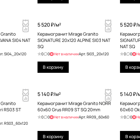
5 520 ₽/
м²
5 520 ₽/
Granito
Керамогранит Mirage Granito
Керамогр
VANA SI04 NAT
SIGNATURE 20x120 ALPINE SI03 NAT
SIGNATUR
SQ
NAT SQ
рт.
SI04_20x120
0
0
Нет в наличии
Арт.
SI03_20x120
0
0
Н
В корзину
В корз
5 140 ₽/
м²
5 140 ₽/
Granito
Керамогранит Mirage Granito NORR
Керамогр
ri RS03 ST
60x60 Grus RR09 ST SQ 20mm
60x60 Ok
0
0
Нет в наличии
Арт.
RR09_60x60
0
0
Н
рт.
RS03_60x120
В корзину
В корз