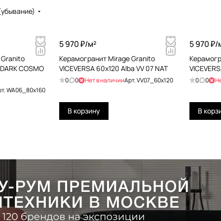
(убывание)
5 970 ₽/
м²
5 970 ₽/
Granito
Керамогранит Mirage Granito
Керамогр
 DARK COSMO
VICEVERSA 60x120 Alba VV 07 NAT
VICEVERSA
0
0
Нет в наличии
Арт.
VV07_60x120
0
0
Н
рт.
WA06_80x160
В корзину
В корз