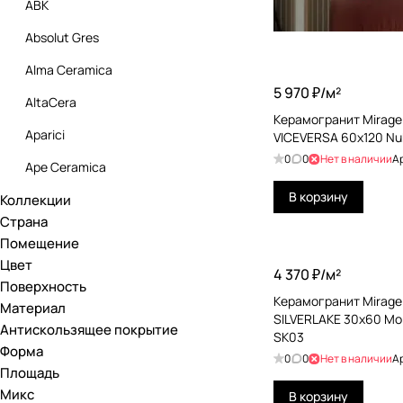
ABK
Absolut Gres
Alma Ceramica
5 970 ₽/
м²
AltaCera
Керамогранит Mirage 
Aparici
VICEVERSA 60x120 Nu
0
0
Нет в наличии
А
Ape Ceramica
В корзину
Коллекции
Arcana
Страна
Art Natura Ceramica
Помещение
Цвет
Artkera Group
4 370 ₽/
м²
Поверхность
Atlas Concorde
Керамогранит Mirage 
Материал
SILVERLAKE 30x60 Mor
Антискользящее покрытие
Azteca
SK03
Форма
0
0
Нет в наличии
А
Azulev
Площадь
Микс
Bestile
В корзину