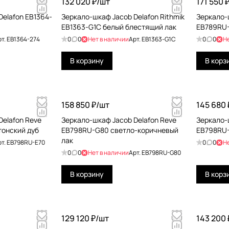
132 020 ₽/
шт
171 550 ₽
Delafon EB1364-
Зеркало-шкаф Jacob Delafon Rithmik
Зеркало-
EB1363-G1C белый блестящий лак
EB789RU-
рт.
EB1364-274
0
0
Нет в наличии
Арт.
EB1363-G1C
0
0
Н
В корзину
В корз
158 850 ₽/
шт
145 680 
Delafon Reve
Зеркало-шкаф Jacob Delafon Reve
Зеркало-
тонский дуб
EB798RU-G80 светло-коричневый
EB798RU-
лак
рт.
EB798RU-E70
0
0
Н
0
0
Нет в наличии
Арт.
EB798RU-G80
В корзину
В корз
129 120 ₽/
шт
143 200 