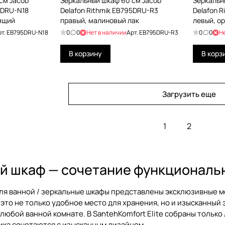
см Jacob
Зеркальный шкаф 60 см Jacob
Зеркальн
5DRU-N18
Delafon Rithmik EB795DRU-R3
Delafon 
ящий
правый, малиновый лак
левый, о
рт.
EB795DRU-N18
0
0
Нет в наличии
Арт.
EB795DRU-R3
0
0
Н
В корзину
В корз
Загрузить еще
1
2
й шкаф — сочетание функциональн
ля ванной / зеркальные шкафы
представлены эксклюзивные мо
это не только удобное место для хранения, но и изысканный
юбой ванной комнате. В SantehKomfort Elite собраны тольк
ика сочетаются с изысканным дизайном.