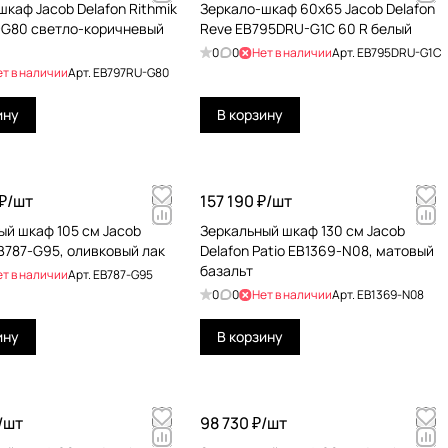
каф Jacob Delafon Rithmik
Зеркало-шкаф 60х65 Jacob Delafon
G80 светло-коричневый
Reve EB795DRU-G1C 60 R белый
0
0
Нет в наличии
Арт.
EB795DRU-G1C
ет в наличии
Арт.
EB797RU-G80
ину
В корзину
₽/
шт
157 190 ₽/
шт
ый шкаф 105 см Jacob
Зеркальный шкаф 130 см Jacob
EB787-G95, оливковый лак
Delafon Patio EB1369-N08, матовый
базальт
ет в наличии
Арт.
EB787-G95
0
0
Нет в наличии
Арт.
EB1369-N08
ину
В корзину
/
шт
98 730 ₽/
шт