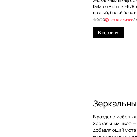
Зеркальный шкаф 60 
Delafon Rithmik EB79
правый, белый блест
0
0
Нет в наличии
А
В корзину
Зеркальны
В разделе
мебель д
Зеркальный шкаф
— 
добавляющий уюта л
качество и эргоном