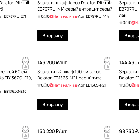
elafon Rithmik
Зеркало-шкаф Jacob Delafon Rithmik
Зеркало-ш
уб
EB797RU-N14 серый антрацит серый
EB797RU-
лак
рт.
EB787RU-E71
0
0
Нет в наличии
Арт.
EB797RU-N14
0
0
Н
В корзину
В корз
143 200 ₽/
шт
144 430 
веткой 60 см
Зеркальный шкаф 100 см Jacob
Зеркальн
Up EB1362G-E10,
Delafon EB1365-N21, серый титан
Delafon 
0
0
Нет в наличии
Арт.
EB1365-N21
0
0
Н
рт.
EB1362G-E10
В корзину
В корз
150 220 ₽/
шт
98 730 ₽