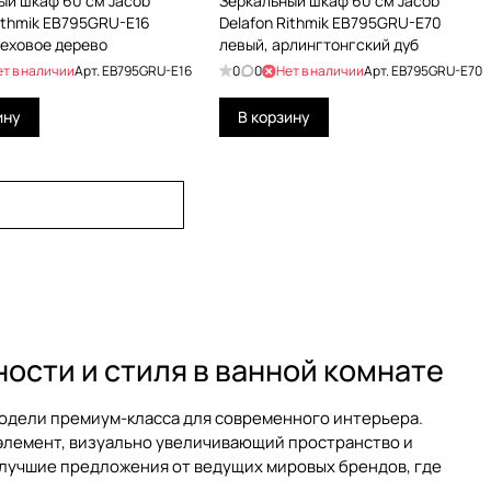
ый шкаф 60 см Jacob
Зеркальный шкаф 60 см Jacob
Rithmik EB795GRU-E16
Delafon Rithmik EB795GRU-E70
реховое дерево
левый, арлингтонгский дуб
ет в наличии
Арт.
EB795GRU-E16
0
0
Нет в наличии
Арт.
EB795GRU-E70
ину
В корзину
ости и стиля в ванной комнате
дели премиум-класса для современного интерьера.
 элемент, визуально увеличивающий пространство и
о лучшие предложения от ведущих мировых брендов, где