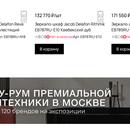
132 770 ₽/
шт
171 550 ₽
Delafon Reve
Зеркало-шкаф Jacob Delafon Rithmik
Зеркало-
блестящий
EB787RU-E10 Квебекский дуб
EB789RU-
рт.
EB796RU-N18
0
0
Нет в наличии
Арт.
EB787RU-E10
0
0
Н
В корзину
В корз