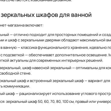
 зеркальных шкафов для ванной
нет-магазина включает:
льный
— отлично подходит для просторных помещений и созд
ями
и
шкаф с зеркальными дверями
обладают максимальной вм
 в ванную
— классика функционального хранения, идеально п
 с подсветкой — обеспечивает дополнительное освещение.
еткой
актуальны для современных интерьерных решений.
зеркальный
,
шкаф навесной зеркальный
— оптимальны для ко
 свободной стене.
ркальный шкаф и встроенный зеркальный шкаф — вариант для
ь коммуникации.
ный шкаф — рационализирует использование углового простр
ся:
зеркальный шкаф 50
,
60
,
70
,
80
,
100
см, правый или универ