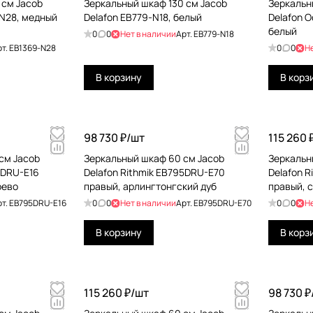
 см Jacob
Зеркальный шкаф 130 см Jacob
Зеркальн
-N28, медный
Delafon EB779-N18, белый
Delafon 
белый
0
0
Нет в наличии
Арт.
EB779-N18
рт.
EB1369-N28
0
0
Н
В корзину
В корз
98 730 ₽/
шт
115 260 
см Jacob
Зеркальный шкаф 60 см Jacob
Зеркальн
5DRU-E16
Delafon Rithmik EB795DRU-E70
Delafon 
рево
правый, арлингтонгский дуб
правый, 
рт.
EB795DRU-E16
0
0
Нет в наличии
Арт.
EB795DRU-E70
0
0
Н
В корзину
В корз
115 260 ₽/
шт
98 730 ₽