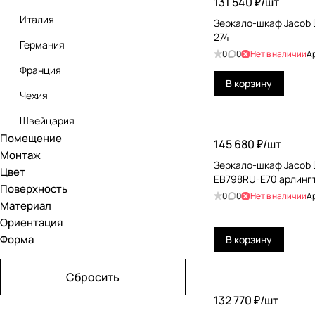
Ravak
131 540 ₽/
шт
Италия
Зеркало-шкаф Jacob 
274
Германия
0
0
Нет в наличии
А
Франция
В корзину
Чехия
Швейцария
Помещение
145 680 ₽/
шт
Монтаж
Зеркало-шкаф Jacob 
Цвет
EB798RU-E70 арлинг
Поверхность
0
0
Нет в наличии
А
Материал
Ориентация
Форма
В корзину
Сбросить
132 770 ₽/
шт