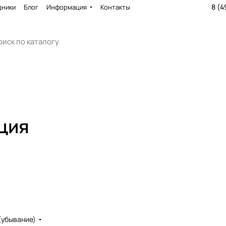
8 (4
дники
Блог
Информация
Контакты
ция
(убывание)