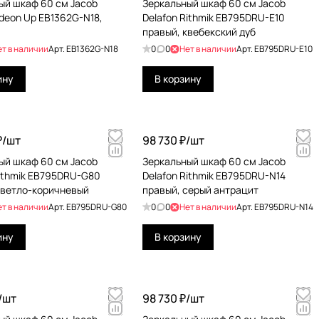
ый шкаф 60 см Jacob
Зеркальный шкаф 60 см Jacob
Odeon Up EB1362G-N18,
Delafon Rithmik EB795DRU-E10
правый, квебекский дуб
ет в наличии
Арт.
EB1362G-N18
0
0
Нет в наличии
Арт.
EB795DRU-E10
ину
В корзину
₽/
шт
98 730 ₽/
шт
ый шкаф 60 см Jacob
Зеркальный шкаф 60 см Jacob
Rithmik EB795DRU-G80
Delafon Rithmik EB795DRU-N14
светло-коричневый
правый, серый антрацит
ет в наличии
Арт.
EB795DRU-G80
0
0
Нет в наличии
Арт.
EB795DRU-N14
ину
В корзину
/
шт
98 730 ₽/
шт