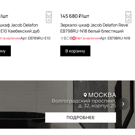
/
шт
145 680 ₽/
шт
шкаф Jacob Delafon
Зеркало-шкаф Jacob Delafon Reve
E10 Квебекский дуб
EB798RU-N18 белый блестящий
ет в наличии
Арт.
EB789RU-E10
0
0
Нет в наличии
Арт.
EB798RU-N18
ину
В корзину