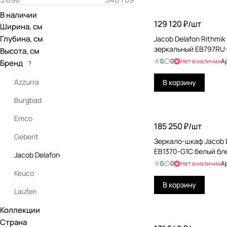
В наличии
129 120 ₽/
шт
Ширина, см
Глубина, см
Jacob Delafon Rithmi
зеркальный EB797RU
Высота, см
0
0
Нет в наличии
А
Бренд
?
Azzurra
В корзину
Burgbad
Emco
185 250 ₽/
шт
Geberit
Зеркало-шкаф Jacob D
EB1370-G1C белый бл
Jacob Delafon
0
0
Нет в наличии
А
Keuco
В корзину
Laufen
Коллекции
Milldue
Страна