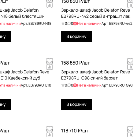
/
шт
158 850 ₽/
шт
шкаф Jacob Delafon
Зеркало-шкаф Jacob Delafon Reve
N18 белый блестящий
EB798RU-442 серый антрацит лак
ет в наличии
Арт.
EB789RU-N18
0
0
Нет в наличии
Арт.
EB798RU-442
ину
В корзину
₽/
шт
158 850 ₽/
шт
шкаф Jacob Delafon Reve
Зеркало-шкаф Jacob Delafon Reve
E10 Квебекский дуб
EB798RU-G98 синий бархат
ет в наличии
Арт.
EB798RU-E10
0
0
Нет в наличии
Арт.
EB798RU-G98
ину
В корзину
₽/
шт
118 710 ₽/
шт