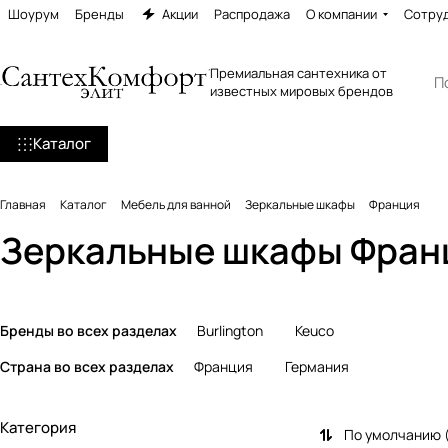
Шоурум
Бренды
Акции
Распродажа
О компании
Сотру
Премиальная сантехника от
известных мировых брендов
Каталог
Главная
Каталог
Мебель для ванной
Зеркальные шкафы
Франция
Зеркальные шкафы Фран
Бренды во всех разделах
Burlington
Keuco
Страна во всех разделах
Франция
Германия
Категория
По умолчанию 