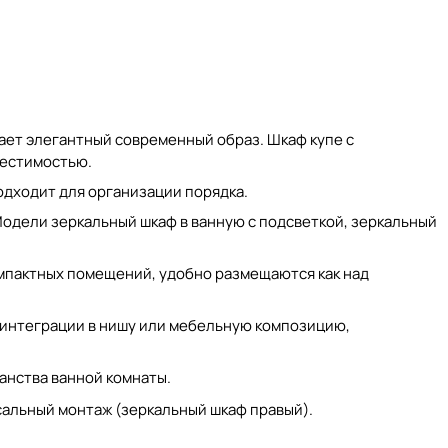
ает элегантный современный образ.
Шкаф купе с
естимостью.
одходит для организации порядка.
 Модели
зеркальный шкаф в ванную с подсветкой
,
зеркальный
мпактных помещений, удобно размещаются как над
 интеграции в нишу или мебельную композицию,
анства ванной комнаты.
сальный монтаж (
зеркальный шкаф правый
).