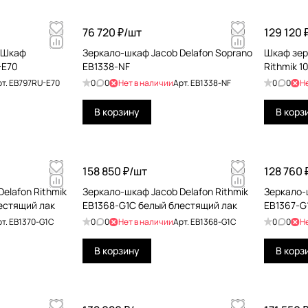
76 720 ₽/
шт
129 120 
k Шкаф
Зеркало-шкаф Jacob Delafon Soprano
Шкаф зер
-E70
EB1338-NF
Rithmik 
рт.
EB797RU-E70
0
0
Нет в наличии
Арт.
EB1338-NF
0
0
Н
В корзину
В корз
158 850 ₽/
шт
128 760 
elafon Rithmik
Зеркало-шкаф Jacob Delafon Rithmik
Зеркало-ш
естящий лак
EB1368-G1C белый блестящий лак
EB1367-G
рт.
EB1370-G1C
0
0
Нет в наличии
Арт.
EB1368-G1C
0
0
Н
В корзину
В корз