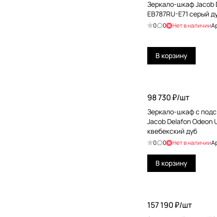
Зеркало-шкаф Jacob D
EB787RU-E71 серый д
0
0
Нет в наличии
А
В корзину
98 730 ₽/
шт
Зеркало-шкаф с подс
Jacob Delafon Odeon 
квебекский дуб
0
0
Нет в наличии
А
В корзину
157 190 ₽/
шт