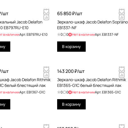
₽/
шт
65 850 ₽/
шт
кальный Jacob Delafon
Зеркало-шкаф Jacob Delafon Soprano
100 EB797RU-E10
EB1337-NF
ет в наличии
Арт.
EB797RU-E10
0
0
Нет в наличии
Арт.
EB1337-NF
ину
В корзину
₽/
шт
143 200 ₽/
шт
каф Jacob Delafon Rithmik
Зеркало-шкаф Jacob Delafon Rithmik
1C белый блестящий лак
EB1365-G1C белый блестящий лак
ет в наличии
Арт.
EB1367-G1C
0
0
Нет в наличии
Арт.
EB1365-G1C
ину
В корзину