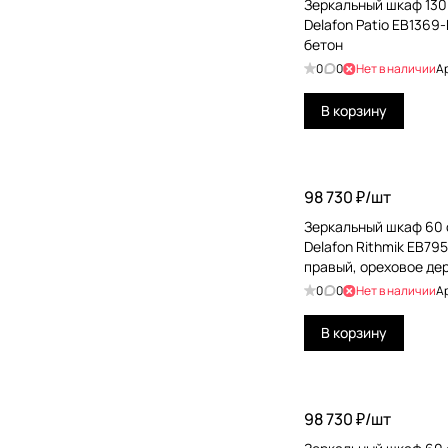
Зеркальный шкаф 130
Delafon Patio EB1369
бетон
0
0
Нет в наличии
А
В корзину
98 730 ₽/
шт
Зеркальный шкаф 60 
Delafon Rithmik EB79
правый, ореховое де
0
0
Нет в наличии
А
В корзину
98 730 ₽/
шт