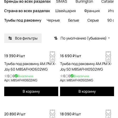
Бренды во всех разделах
SIMAS
Burlington
Catalano
Страна во всех разделах
Швейцария
Франция
Итал
Тумбы под раковину
Черные
Белые
Серые
90 см
Все фильтры
По умолчанию (убывание)
19 390 ₽/
шт
16 690 ₽/
шт
Тумба под раковину AM.PM X-
Тумба под раковину AM.PM X-
Joy 60 M85AFHX0602WG
Joy 50 M85AFHX0502WG
0
0
В наличии
0
0
В наличии
Арт.
M85AFHX0602WG
Арт.
M85AFHX0502WG
В корзину
В корзину
20 890 ₽/
шт
18 090 ₽/
шт