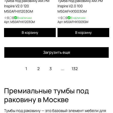
Тумба под раковину AM.PM
Тумба под раковину AM.PM
Inspire V2.0 120
Inspire V2.0 100
M50AFHX1203GM
M50AFHX1003GM
0
0
В наличии
0
0
В наличии
Арт.
M50AFHX1203GM
Арт.
M50AFHX1003GM
В корзину
В корзину
Загрузить еще
1
2
3
...
132
Премиальные тумбы под
раковину в Москве
Тумбы под раковину — это базовый элемент мебели для