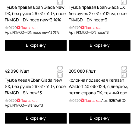
Тумба правая Eban Giada New
Тумба правая Eban Giada DX,
DX, без ручек 26x31xh107, noce
без ручек 27x31xh112см, noce
FKMGD---DN noce new*3 %%
FKMGD---DN noce*3
0
0
Под заказ
0
0
Под заказ
Арт.
FKMGD---DN noce new*3 %%
Арт.
FKMGD---DN noce*3
В корзину
В корзину
42 090 ₽/
шт
205 080 ₽/
шт
Тумба левая Eban Giada New
Колонна подвесная Kerasan
SX, без ручек 26x31xh107, noce
Waldorf 40х35х129, с дверкой,
FKMGD---SN new*3
петли справа DX, темный орех,
noce 925746 DX
0
0
Под заказ
0
0
Под заказ
Арт.
925746 DX
Арт.
FKMGD---SN new*3
В корзину
В корзину