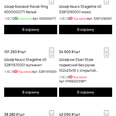
Шкаф боковой Ravak Ring
Шкаф Keuco Stageline 40
X000000771 белый
32811290001 инокс
0
0
В наличии
Арт.
X000000771
0
0
Под заказ
Арт.
32811290001
В корзину
В корзину
101 293 ₽/
шт
34 900 ₽/
шт
Шкаф Keuco Stageline 40
Шкафчик Eban Style
32811970001 вулканит
подвесной без ручек
102х23х16 с открытой
0
0
Под заказ
Арт.
32811970001
полочкой, петли слева SX,
0
0
Под заказ
bianco decap&egrave
Арт.
FPNSG023SB*1
FPNSG023SB*1
В корзину
В корзину
38 280 ₽/
шт
42 090 ₽/
шт