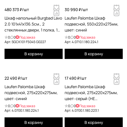
480 373 ₽/
шт
30 990 ₽/
шт
Шкаф напольный Burgbad Lavo
Laufen Palomba Шкаф
2.0 101х41х136.5см., 2
подвесной, 550х220х275мм,
стеклянных двери, 1 полка, 1
цвет: синий
внутр ящик, подсветка, ручки
0
0
Под заказ
0
0
Под заказ
и ножки черные, цвет:
Арт.
SGCK101 F5045 G0227
Арт.
4.0710.1.180.224.1
Basaltgrau Mat
В корзину
В корзину
22 490 ₽/
шт
17 490 ₽/
шт
Laufen Palomba Шкаф
Laufen Palomba Шкаф
подвесной, 275х220х275мм,
подвесной, 275х220х275мм,
цвет: синий
цвет: серый (НЕ
производится!)
0
0
Под заказ
0
0
Под заказ
Арт.
4.0700.1.180.224.1
Арт.
4.0700.1.180.223.1
В корзину
В корзину