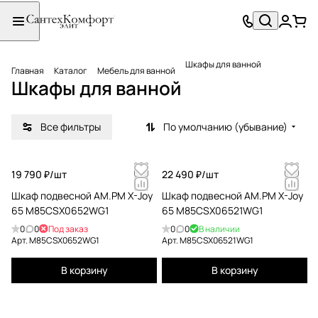
Шкафы для ванной
Главная
Каталог
Мебель для ванной
Шкафы для ванной
Все фильтры
По умолчанию (убывание)
19 790 ₽/
шт
22 490 ₽/
шт
Шкаф подвесной AM.PM X-Joy
Шкаф подвесной AM.PM X-Joy
65 M85CSX0652WG1
65 M85CSX06521WG1
0
0
Под заказ
0
0
В наличии
Арт.
M85CSX0652WG1
Арт.
M85CSX06521WG1
В корзину
В корзину