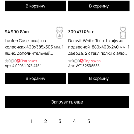
В корзину
В корзину
94 990 ₽/
шт
309 471 ₽/
шт
Laufen Case шкаф на
Duravit White Tulip Шкафчик
колесиках 460x385x505 мм, 1
подвесной, 880x400x240 мм, 1
ящик, дополнительный
дверца, 2 стекл полки с алюм,
внутренний ящик, цвет белый
петли справа, цвет: белый
0
0
Под заказ
0
0
Под заказ
глянцевый
высокоглянцевый
Арт.
4.0205.1.075.475.1
Арт.
WT1323R8585
В корзину
В корзину
Загрузить еще
1
2
3
4
5