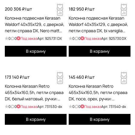
200 306 ₽/
шт
182 950 ₽/
шт
Колонна подвесная Kerasan
Колонна подвесная Kerasan
Waldorf 40х35х129, с дверкой,
Waldorf 40х35х129, с дверкой,
петли справа DX, Nero matt
петли справа DX, bi vaniglia
925731 DX
matt 925730 DX
0
0
Под заказ
Арт.
925731 DX
0
0
Под заказ
Арт.
925730 DX
В корзину
В корзину
173 140 ₽/
шт
145 460 ₽/
шт
Колонна Kerasan Retro
Колонна Kerasan Retro
465x34x160,5h, петли справа
465x34x160,5h, петли справа
DX, белый матовый, ручки:
DX, noce, орех, ручки:
керамика 731530-dx
керамика 731540-dx
0
0
Под заказ
Арт.
731530-dx
0
0
Под заказ
Арт.
731540-dx
В корзину
В корзину