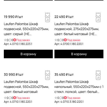
19 990 ₽/
шт
22 490 ₽/
шт
Laufen Palomba Шкаф
Laufen Palomba Шкаф
подвесной, 550х220х275мм,
подвесной, 275х220х275мм,
цвет: серый (НЕ
цвет: белый матовый (НЕ
производится!)
производится!)
0
0
Под заказ
0
0
Под заказ
Арт.
4.0710.1.180.223.1
Арт.
4.0700.1.180.220.1
В корзину
В корзину
30 990 ₽/
шт
35 490 ₽/
шт
Laufen Palomba Шкаф
Laufen Palomba Шкаф
подвесной, 550х220х275мм,
напольный, 550х220х275мм с 1
цвет: белый матовый
стекл. полкой, цвет: белый
матовый
0
0
Под заказ
0
0
Под заказ
Арт.
4.0710.1.180.220.1
Арт.
4.0710.3.180.220.1