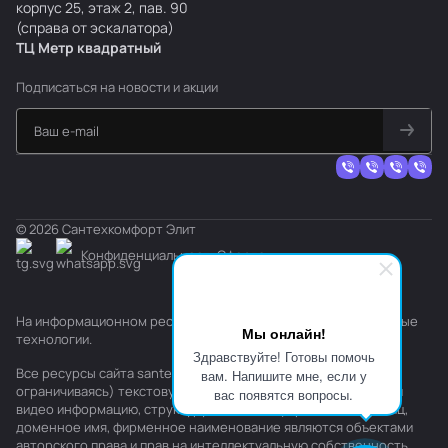
корпус 25, этаж 2, пав. 90
(справа от эскалатора)
ТЦ Метр
к
вадратный
Подписаться
на новости и акции
© 2026 Сантехкомфорт Элит
Конфиденциальность
Оферта
На информационном ресурсе применяются
рекомендательные
Мы онлайн!
технологии
.
Здравствуйте! Готовы помочь
Все ресурсы сайта santehkomfort.ru, включая (но не
вам. Напишите мне, если у
ограничиваясь) текстовую, графическую, фотографическую и
вас появятся вопросы.
видео информацию, структуру, дизайн и оформление страниц,
доменное имя, фирменное наименование являются объектами
авторского права и прав на интеллектуальную собственность,