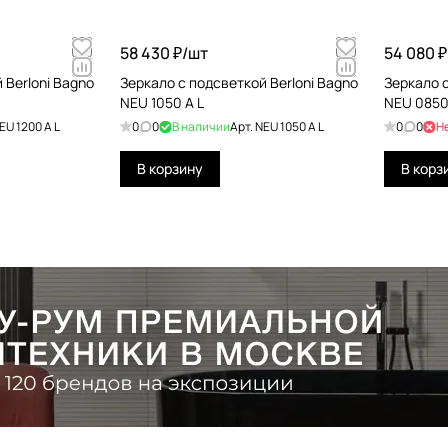
58 430 ₽/
шт
54 080 ₽
 Berloni Bagno
Зеркало с подсветкой Berloni Bagno
Зеркало с
NEU 1050 A L
NEU 0850
EU 1200 A L
0
0
В наличии
Арт.
NEU 1050 A L
0
0
Н
В корзину
В корз