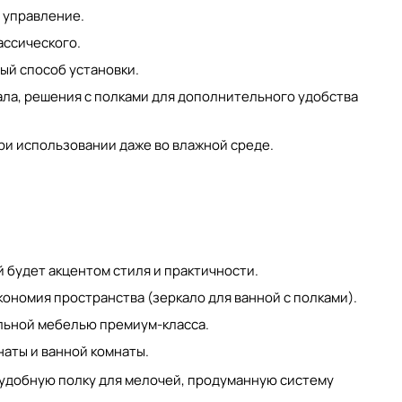
 управление.
ассического.
ый способ установки
.
ала, решения с полками для дополнительного удобства
ри использовании даже во влажной среде.
й
будет акцентом стиля и практичности.
кономия пространства (
зеркало для ванной с полками
).
льной мебелью премиум-класса.
наты и ванной комнаты.
 удобную полку для мелочей, продуманную систему