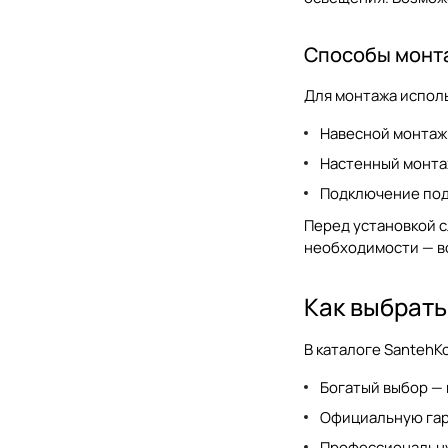
Способы монта
Для монтажа испол
Навесной монтаж 
Настенный монта
Подключение под
Перед установкой с
необходимости — в
Как выбрать
В каталоге
SantehKo
Богатый выбор —
Официальную гар
Профессиональну