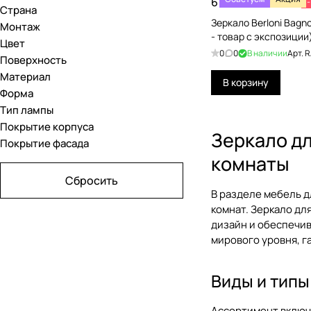
6 960 ₽/
шт
24 000 ₽
Страна
Burgbad
Зеркало Berloni Bagn
Монтаж
- товар с экспозиции
Цвет
Burlington
0
0
В наличии
Арт.
R
Поверхность
Cielo
Материал
В корзину
Форма
Colombo Design
Тип лампы
Decor Walther
Покрытие корпуса
Зеркало д
Покрытие фасада
Devon&Devon
комнаты
Duravit
Сбросить
Eban
В разделе
мебель д
комнат.
Зеркало дл
Emco
дизайн и обеспечив
мирового уровня, г
Falper
Geberit
Виды и типы
Gessi
Ассортимент включ