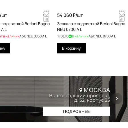
/
шт
54 060 ₽/
шт
 подсветкой Berloni Bagno
Зеркало с подсветкой Berloni Bagno
 A L
NEU 0700 A L
ет в наличии
Арт.
NEU 0850 A L
0
0
В наличии
Арт.
NEU 0700 A L
ину
В корзину