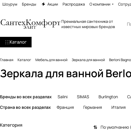
Шоурум
Бренды
Акции
Распродажа
О компании
Сотру
Премиальная сантехника от
известных мировых брендов
Каталог
Главная
Каталог
Мебель для ванной
Зеркала для ванной
Berloni Bagno
Зеркала для ванной Berl
Бренды во всех разделах
Salini
SIMAS
Burlington
C
Страна во всех разделах
Франция
Германия
Италия
Категория
По умолчанию 