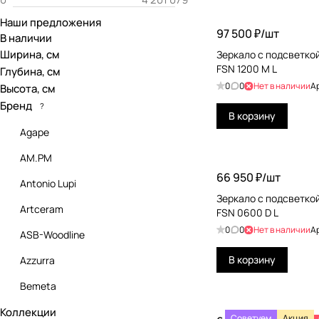
Наши предложения
97 500 ₽/
шт
В наличии
Ширина, см
Зеркало с подсветкой
FSN 1200 M L
Глубина, см
0
0
Нет в наличии
А
Высота, см
Бренд
?
В корзину
Agape
AM.PM
66 950 ₽/
шт
Antonio Lupi
Зеркало с подсветкой
Artceram
FSN 0600 D L
0
0
Нет в наличии
А
ASB-Woodline
В корзину
Azzurra
Bemeta
Коллекции
Bertocci
Советуем
Акция