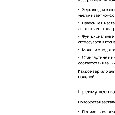
Globo
Зеркало для ванн
Hatria
увеличивает комфо
Jacob Delafon
Навесные и насте
легкость монтажа, 
Jorger
Функциональные в
Kerama Marazzi
аксессуаров и косм
Kerasan
Модели с подогр
Стандартные и и
Keuco
соответствия ваши
Laufen
Каждое
зеркало дл
Milldue
моделей.
MOMA Design
Преимущества 
OASIS BATHROOM
Приобретая
зеркал
Ravak
Премиальное каче
Salini