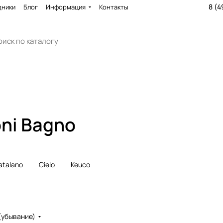
8 (4
дники
Блог
Информация
Контакты
oni Bagno
atalano
Cielo
Keuco
(убывание)