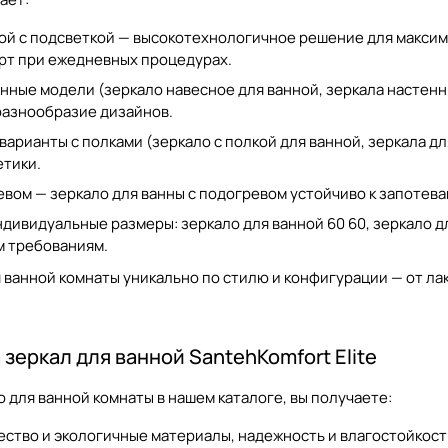
ой с подсветкой
— высокотехнологичное решение для максима
рт при ежедневных процедурах.
нные модели (
зеркало навесное для ванной
,
зеркала настенн
разнообразие дизайнов.
арианты с полками (
зеркало с полкой для ванной
,
зеркала дл
етики.
евом —
зеркало для ванны с подогревом
устойчиво к запотева
ндивидуальные размеры:
зеркало для ванной 60 60
,
зеркало д
м требованиям.
я ванной комнаты
уникально по стилю и конфигурации — от л
зеркал для ванной SantehKomfort Elite
о для ванной комнаты
в нашем каталоге, вы получаете:
ство и экологичные материалы, надежность и влагостойкост