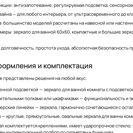
кции: антизапотевание, регулируемая подсветка, сенсорное
айна — для любого интерьера, от ультрасовременного до кл
а: большинство моделей рассчитаны на
навесной
или
настенн
змеры:
зеркало для ванной 60x60
, компактные и большие зерк
долговечность, простота ухода, абсолютная безопасность п
формления и комплектация
ite представлены решения на любой вкус:
оенной подсветкой —
зеркало для ванной комнаты с подсветко
нительными полками или шкафчиками — функциональность и э
ерские линейки — зеркала, гармонично сочетающиеся с оста
— круглые, прямоугольные, овальные зеркала для ванны ком
ал комплектуется креплениями, имеет ударопрочное стекло,
ен индивидуальный подбор по размерам и функциям.