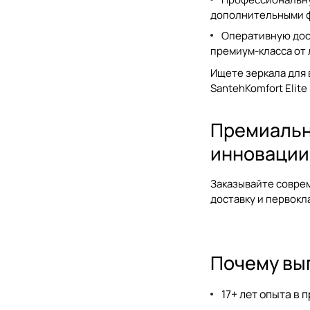
дополнительными 
Оперативную дост
премиум-класса от 
Ищете
зеркала для 
SantehKomfort Elite
Премиальны
инновации
Заказывайте совр
доставку и первокл
Почему выг
17+ лет опыта в