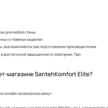
ки для любой стены.
пных и тяжелых моделей.
ь, все компоненты уже подготовлены производителем.
 в достаточной защищенности электрики. При
ет-магазине SantehKomfort Elite?
о онлайн за несколько минут.
ванной
, зеркало нужного размера (
60x60
и др.), с подсветкой и