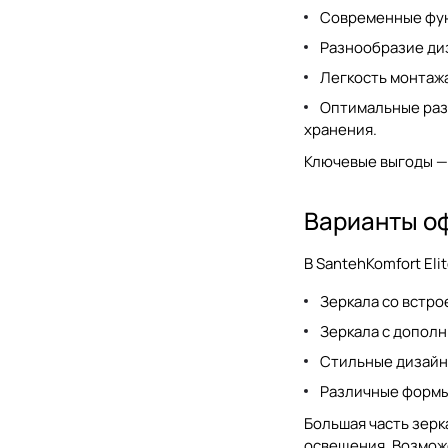
Современные фун
Simas
Разнообразие диз
TW collection
Легкость монтаж
Villeroy&Boch
Оптимальные ра
хранения.
Berloni Bagno
Ключевые выгоды — 
Варианты о
В SantehKomfort El
Зеркала со встр
Зеркала с допол
Стильные дизайн
Различные формы 
Большая часть зерк
освещения. Возмож