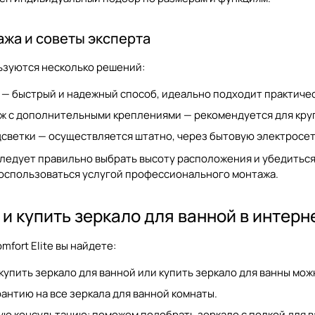
жа и советы эксперта
ьзуются несколько решений:
— быстрый и надежный способ, идеально подходит практичес
ж с дополнительными креплениями — рекомендуется для кру
светки — осуществляется штатно, через бытовую электросет
ледует правильно выбрать высоту расположения и убедиться
оспользоваться услугой профессионального монтажа.
 и купить зеркало для ванной в интерн
mfort Elite
вы найдете:
купить зеркало для ванной
или
купить зеркало для ванны
можн
антию на все
зеркала для ванной комнаты
.
ю консультацию: поможем подобрать
зеркало с полкой для 