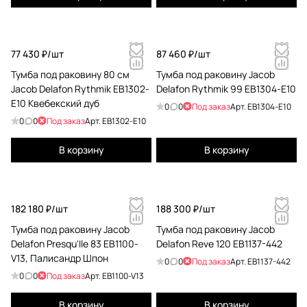
77 430 ₽/
шт
87 460 ₽/
шт
Тумба под раковину 80 см
Тумба под раковину Jacob
Jacob Delafon Rythmik EB1302-
Delafon Rythmik 99 EB1304-E10
E10 Квебекский дуб
0
0
Под заказ
Арт.
EB1304-E10
0
0
Под заказ
Арт.
EB1302-E10
В корзину
В корзину
182 180 ₽/
шт
188 300 ₽/
шт
Тумба под раковину Jacob
Тумба под раковину Jacob
Delafon Presqu'Ile 83 EB1100-
Delafon Reve 120 EB1137-442
V13, Палисандр Шпон
0
0
Под заказ
Арт.
EB1137-442
0
0
Под заказ
Арт.
EB1100-V13
В корзину
В корзину