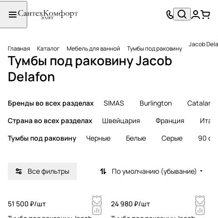
Jacob Del
Главная
Каталог
Мебель для ванной
Тумбы под раковину
Тумбы под раковину Jacob
Delafon
Бренды во всех разделах
SIMAS
Burlington
Catalano
Страна во всех разделах
Швейцария
Франция
Итал
Тумбы под раковину
Черные
Белые
Серые
90 см
Все фильтры
По умолчанию (убывание)
51 500 ₽/
шт
24 980 ₽/
шт