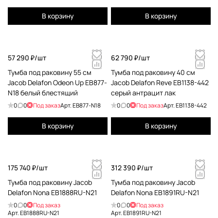
В корзину
В корзину
57 290 ₽/
шт
62 790 ₽/
шт
Тумба под раковину 55 см
Тумба под раковину 40 см
Jacob Delafon Odeon Up EB877-
Jacob Delafon Reve EB1138-442
N18 белый блестящий
серый антрацит лак
0
0
Под заказ
Арт.
EB877-N18
0
0
Под заказ
Арт.
EB1138-442
В корзину
В корзину
175 740 ₽/
шт
312 390 ₽/
шт
Тумба под раковину Jacob
Тумба под раковину Jacob
Delafon Nona EB1888RU-N21
Delafon Nona EB1891RU-N21
0
0
Под заказ
0
0
Под заказ
Арт.
EB1888RU-N21
Арт.
EB1891RU-N21