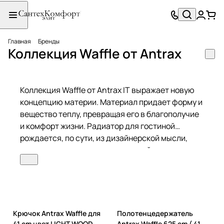
Главная
Бренды
Коллекция Waffle от Antrax
Коллекция Waffle от Antrax IT выражает новую
концепцию материи. Материал придает форму и
вещество теплу, превращая его в благополучие
и комфорт жизни. Радиатор для гостиной
рождается, по сути, из дизайнерской мысли,
которая направлена на идеальный синтез
между техническим элементом, способным
обеспечить высокие показатели с точки зрения
отопления и устойчивости, и декоративной
мебели. Изготовленный из литого алюминия,
пригодного для вторичной переработки, Waffle
Крючок Antrax Waffle для
Полотенцедержатель
использует концепцию исторического
41 cm цвет LIGHT WOOD
Antrax Waffle 625 cm ( 41