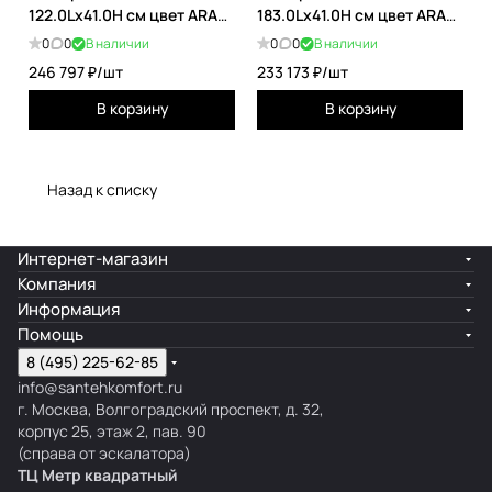
которая делает радиатор чрезвычайно
122.0Lх41.0H см цвет ARAG
183.0Lх41.0H см цвет ARAG
функциональным в ванной комнате. Как отделка
ECWAFO122041B/ARAG
ECWAFV122041B/ARAG
0
0
В наличии
0
0
В наличии
поверхности, так и аксессуар из натурального
246 797 ₽/
шт
233 173 ₽/
шт
ореха и ясеня доступны исключительно для
этого семейства продуктов Antrax и делают его
В корзину
В корзину
индивидуальным дизайном, также
настраиваемым по размеру: вафельный модуль
с только подачей воды может быть
Назад к списку
воспроизведен до пяти элементов,
разработанных горизонтально или
Интернет-магазин
горизонтально. вертикальный.
Компания
Информация
Помощь
8 (495) 225-62-85
info@santehkomfort.ru
г. Москва, Волгоградский проспект, д. 32,
корпус 25, этаж 2, пав. 90
(справа от эскалатора)
ТЦ Метр
к
вадратный