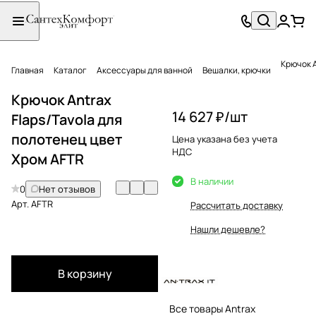
Главная
Каталог
Аксессуары для ванной
Вешалки, крючки
Крючок Antrax
14 627 ₽/
шт
Flaps/Tavola для
полотенец цвет
Цена указана без учета
НДС
Хром AFTR
В наличии
0
Нет отзывов
Арт.
AFTR
Рассчитать доставку
Нашли дешевле?
В корзину
Все товары Antrax