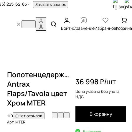
95) 225-62-85
Заказать звонок
Войти
Сравнение
Избранное
Корзина
Полотенцедержатель
36 998 ₽/
шт
Antrax
Flaps/Tavola цвет
Цена указана без учета
НДС
Хром MTER
В корзину
0
Нет отзывов
Арт.
MTER
В наличии