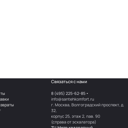
Связаться с нами
аты
8 (495) 225-62-85
тавки
info@santehkomfort.ru
озвраты
г. Москва, Волгоградский проспект, д.
т
32,
корпус 25, этаж 2, пав. 90
(справа от эскалатора)
ТЦ Метр
к
вадратный