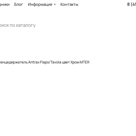
8 (4
дники
Блог
Информация
Контакты
Полотенцедержатель Antrax Flaps/Tavola цвет Хром MTER