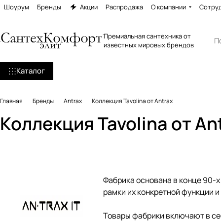
Шоурум
Бренды
Акции
Распродажа
О компании
Сотру
Премиальная сантехника от
известных мировых брендов
Каталог
Главная
Бренды
Antrax
Коллекция Tavolina от Antrax
Коллекция Tavolina от An
Фабрика основана в конце 90-х
рамки их конкретной функции 
Товары фабрики включают в се