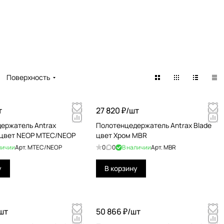
Поверхность
т
27 820 ₽/
шт
ержатель Antrax
Полотенцедержатель Antrax Blade
MTEC049 – цвет NEOP MTEC/NEOP
цвет Хром MBR
личии
Арт.
MTEC/NEOP
0
0
В наличии
Арт.
MBR
у
В корзину
шт
50 866 ₽/
шт