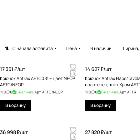
С начала алфавита
Цена
В наличии
Ширина,
17 351 ₽/
шт
14 627 ₽/
шт
Крючок Antrax AFTC081 – цвет NEOP
Крючок Antrax Flaps/Tavol
AFTC/NEOP
полотенец цвет Хром AFT
0
0
В наличии
Арт.
AFTC/NEOP
0
0
В наличии
Арт.
AFTR
В корзину
В корзину
36 998 ₽/
шт
27 820 ₽/
шт