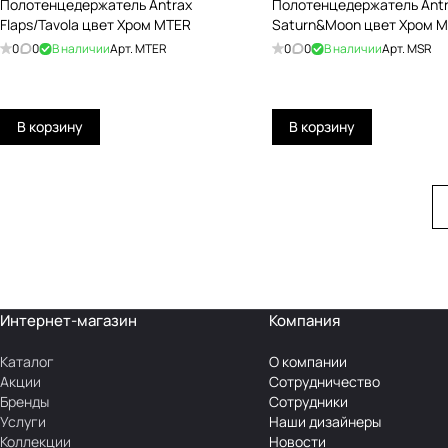
Полотенцедержатель Antrax
Полотенцедержатель Ant
Flaps/Tavola цвет Хром MTER
Saturn&Moon цвет Хро
0
0
В наличии
Арт.
MTER
0
0
В наличии
Арт.
MSR
В корзину
В корзину
Интернет-магазин
Компания
Каталог
О компании
Акции
Сотрудничество
Бренды
Сотрудники
Услуги
Наши дизайнеры
Коллекции
Новости