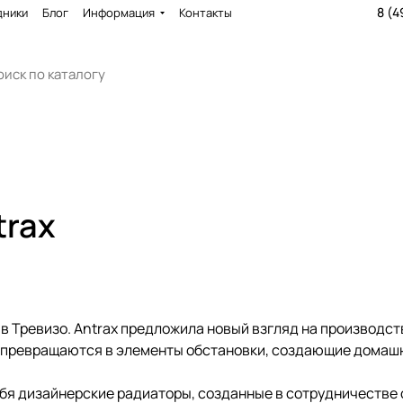
8 (4
дники
Блог
Информация
Контакты
trax
 в Тревизо. Antrax предложила новый взгляд на производс
и превращаются в элементы обстановки, создающие домаш
бя дизайнерские радиаторы, созданные в сотрудничестве