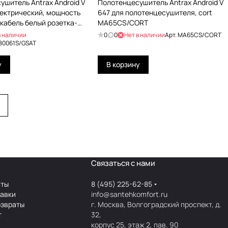
шитель Antrax Android V
Полотенцесушитель Antrax Android V
лектрический, мощность
647 для полотенцесушителя, cort
 кабель белый розетка-
MA65CS/CORT
gsat ECANDV180061S/GSAT
в наличии
0
0
Нет в наличии
Арт.
MA65CS/CORT
80061S/GSAT
у
В корзину
Связаться с нами
аты
8 (495) 225-62-85
тавки
info@santehkomfort.ru
озвраты
г. Москва, Волгоградский проспект, д.
т
32,
корпус 25, этаж 2, пав. 90