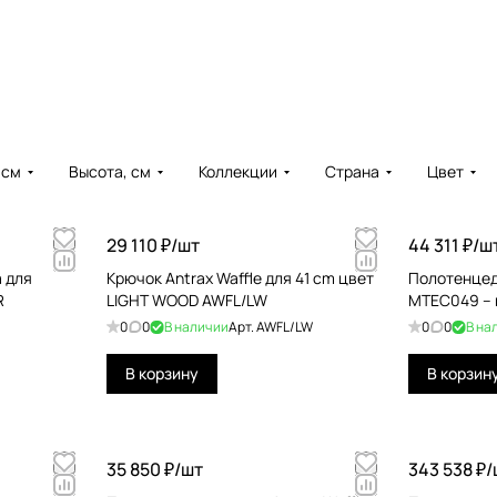
 см
Высота, см
Коллекции
Страна
Цвет
29 110 ₽/
шт
44 311 ₽/
ш
a для
Крючок Antrax Waffle для 41 cm цвет
Полотенцед
R
LIGHT WOOD AWFL/LW
0
0
В наличии
Арт.
AWFL/LW
0
0
В на
В корзину
В корзин
35 850 ₽/
шт
343 538 ₽/