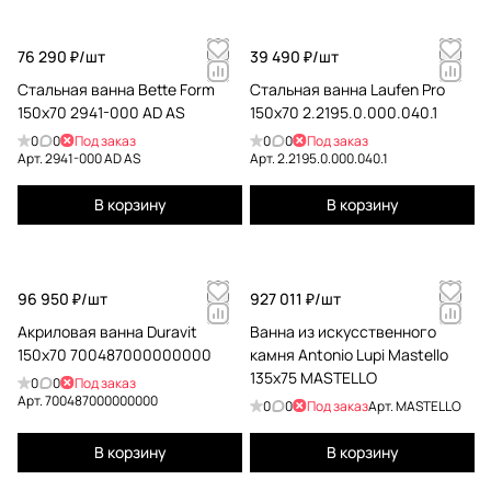
76 290 ₽/
шт
39 490 ₽/
шт
Стальная ванна Bette Form
Стальная ванна Laufen Pro
150x70 2941-000 AD AS
150x70 2.2195.0.000.040.1
0
0
Под заказ
0
0
Под заказ
Арт.
2941-000 AD AS
Арт.
2.2195.0.000.040.1
В корзину
В корзину
96 950 ₽/
шт
927 011 ₽/
шт
Акриловая ванна Duravit
Ванна из искусственного
150x70 700487000000000
камня Antonio Lupi Mastello
135x75 MASTELLO
0
0
Под заказ
Арт.
700487000000000
0
0
Под заказ
Арт.
MASTELLO
В корзину
В корзину