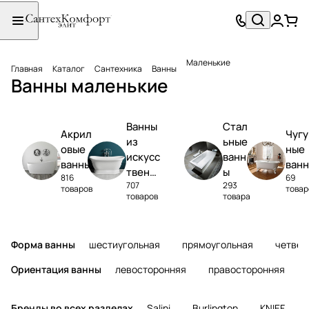
Маленькие
Главная
Каталог
Сантехника
Ванны
Ванны маленькие
Ванны
Стал
Акрил
Чугу
из
ьные
овые
ные
искусс
ванн
ванны
ван
твенно
ы
816
69
707
293
го
товаров
товар
товаров
товара
камня
Форма ванны
шестиугольная
прямоугольная
четвер
Ориентация ванны
левосторонняя
правосторонняя
Бренды во всех разделах
Salini
Burlington
KNIEF