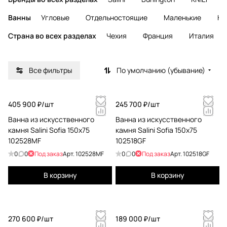
Ванны
Угловые
Отдельностоящие
Маленькие
Кр
Страна во всех разделах
Чехия
Франция
Италия
Все фильтры
По умолчанию (убывание)
405 900 ₽/
шт
245 700 ₽/
шт
Ванна из искусственного
Ванна из искусственного
камня Salini Sofia 150x75
камня Salini Sofia 150x75
102528MF
102518GF
0
0
Под заказ
Арт.
102528MF
0
0
Под заказ
Арт.
102518GF
В корзину
В корзину
270 600 ₽/
шт
189 000 ₽/
шт