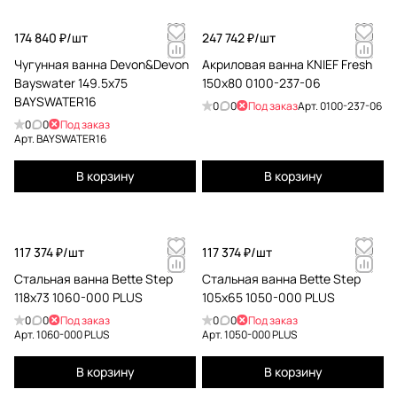
174 840 ₽/
шт
247 742 ₽/
шт
Чугунная ванна Devon&Devon
Акриловая ванна KNIEF Fresh
Bayswater 149.5x75
150x80 0100-237-06
BAYSWATER16
0
0
Под заказ
Арт.
0100-237-06
0
0
Под заказ
Арт.
BAYSWATER16
В корзину
В корзину
117 374 ₽/
шт
117 374 ₽/
шт
Стальная ванна Bette Step
Стальная ванна Bette Step
118x73 1060-000 PLUS
105x65 1050-000 PLUS
0
0
Под заказ
0
0
Под заказ
Арт.
1060-000 PLUS
Арт.
1050-000 PLUS
В корзину
В корзину