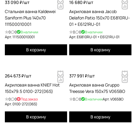
33 090 ₽/
шт
16 680 ₽/
шт
Стальная ванна Kaldewei
Акриловая ванна Jacob
Saniform Plus 140x70
Delafon Patio 150x70 E6810RU-
111500010001
01 + E6121RU-01
0
0
В наличии
0
0
В наличии
Арт.
111500010001
Арт.
E6810RU-01 + E6121RU-01
В корзину
В корзину
264 673 ₽/
шт
377 991 ₽/
шт
Акриловая ванна KNIEF Hot
Акриловая ванна Gruppo
150x79.5 0100-272(06S)
Treesse Vera 150x75 V065BO
0
0
Под заказ
0
0
В наличии
Арт.
V065BO
Арт.
0100-272(06S)
В корзину
В корзину