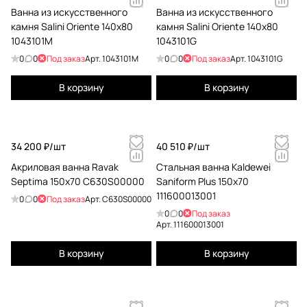
Ванна из искусственного
Ванна из искусственного
камня Salini Oriente 140x80
камня Salini Oriente 140x80
1043101M
1043101G
0
0
Под заказ
Арт.
1043101M
0
0
Под заказ
Арт.
1043101G
В корзину
В корзину
34 200 ₽/
шт
40 510 ₽/
шт
Акриловая ванна Ravak
Стальная ванна Kaldewei
Septima 150x70 C630S00000
Saniform Plus 150x70
111600013001
0
0
Под заказ
Арт.
C630S00000
0
0
Под заказ
Арт.
111600013001
В корзину
В корзину