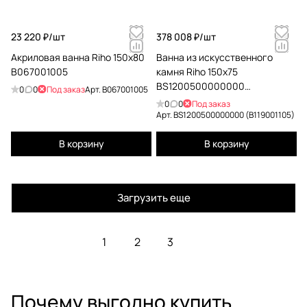
23 220 ₽/
шт
378 008 ₽/
шт
Акриловая ванна Riho 150x80
Ванна из искусственного
B067001005
камня Riho 150x75
BS1200500000000
0
0
Под заказ
Арт.
B067001005
(B119001105)
0
0
Под заказ
Арт.
BS1200500000000 (B119001105)
В корзину
В корзину
Загрузить еще
1
2
3
Почему выгодно купить