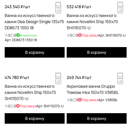
243 340 ₽/
шт
532 418 ₽/
шт
Ванна из искусственного
Ванна из искусственного
камня Dea Design Single 135x75
камня Novellini Ship 150x70
DD8673 1350 18
SHI116070-U
0
0
В наличии
0
0
Под заказ
Арт.
SHI116070-U
Арт.
DD8673 1350 18
В корзину
В корзину
474 780 ₽/
шт
249 744 ₽/
шт
Ванна из искусственного
Акриловая ванна Gruppo
камня Novellini Ship 150x70
Treesse Inka 150x70 V385BL
SHI115070-U
0
0
Под заказ
Арт.
V385BL
0
0
Под заказ
Арт.
SHI115070-U
В корзину
В корзину