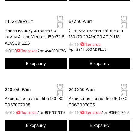
1 152 428 ₽/
шт
57 330 ₽/
шт
Ванна из искусственного
Стальная ванна Bette Form
камня Agape Vieques 150x72.6
150x70 2941-000 AD PLUS
AVAS0912ZG
0
0
Под заказ
Арт.
2941-000 AD PLUS
0
0
Под заказ
Арт.
AVAS0912ZG
В корзину
В корзину
240 240 ₽/
шт
240 240 ₽/
шт
Акриловая ванна Riho 150x80
Акриловая ванна Riho 150x80
B067007005
B066007005
0
0
Под заказ
Арт.
B067007005
0
0
Под заказ
Арт.
B066007005
В корзину
В корзину