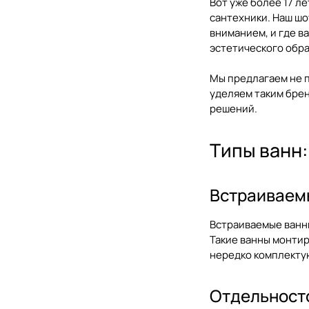
Вот уже более 17 л
сантехники. Наш шо
вниманием, и где в
эстетического обра
Мы предлагаем не п
уделяем таким бренд
решений.
Типы ванн:
Встраиваем
Встраиваемые ванны
Такие ванны монтир
нередко комплекту
Отдельност