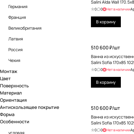
Salini Alda Wall 170.5
Германия
Dea Design
0
0
Нет в наличии
А
Франция
Devon&Devon
В корзину
Великобритания
Duravit
Латвия
Falper
510 600 ₽/
шт
Россия
Fontana
Ванна из искусствен
Чехия
Salini Sofia 170x85 1
Gessi
0
0
Нет в наличии
А
Монтаж
Швейцария
Globo
Цвет
Япония
В корзину
Gruppo Treesse
Поверхность
Материал
Hatria
Ориентация
HOESCH
Антискользящее покрытие
510 600 ₽/
шт
Форма
Ванна из искусствен
Jacob Delafon
Особенности
Salini Sofia 170x85 1
Jacuzzi
0
0
Нет в наличии
А
угловая