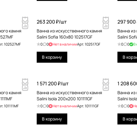
263 200 ₽/
шт
297 900 
ного камня
Ванна из искусственного камня
Ванна из
02527MF
Salini Sofia 160x80 102517GF
Salini So
рт.
102527MF
0
0
Нет в наличии
Арт.
102517GF
0
0
В
В корзину
В корз
1 571 200 ₽/
шт
1 208 60
ного камня
Ванна из искусственного камня
Ванна из
01111MF
Salini Isola 200x200 101111GF
Salini Iso
рт.
101111MF
0
0
Нет в наличии
Арт.
101111GF
0
0
Н
В корзину
В корз