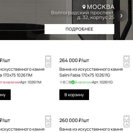
₽/
шт
264 000 ₽/
шт
 искусственного камня
Ванна из искусственного камня
bia 170x75 102611M
Salini Fabia 170x75 102611G
ет в наличии
Арт.
102611M
0
0
В наличии
Арт.
102611G
ину
В корзину
₽/
шт
260 000 ₽/
шт
 искусственного камня
Ванна из искусственного камня