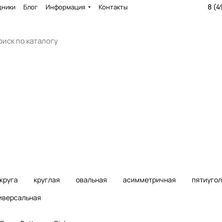
8 (4
дники
Блог
Информация
Контакты
енного
Стальные ванны
Чугунн
293 товара
69 това
круга
круглая
овальная
асимметричная
пятиуго
иверсальная