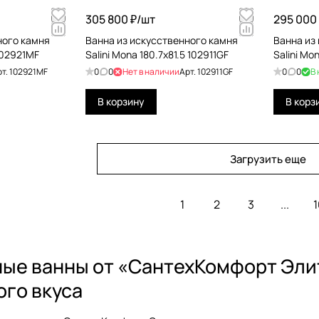
305 800 ₽/
шт
295 000 
ного камня
Ванна из искусственного камня
Ванна из
 102921MF
Salini Mona 180.7x81.5 102911GF
Salini Mo
рт.
102921MF
0
0
Нет в наличии
Арт.
102911GF
0
0
В
В корзину
В корз
Загрузить еще
1
2
3
...
1
ые ванны от «СантехКомфорт Эли
ого вкуса