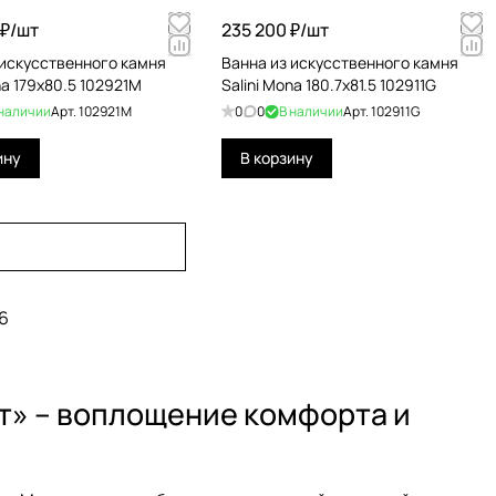
₽/
шт
235 200 ₽/
шт
 искусственного камня
Ванна из искусственного камня
na 179x80.5 102921M
Salini Mona 180.7x81.5 102911G
 наличии
Арт.
102921M
0
0
В наличии
Арт.
102911G
ину
В корзину
6
т» – воплощение комфорта и