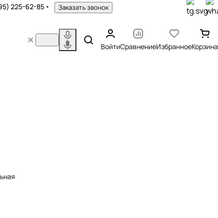
95) 225-62-85
Заказать звонок
Войти
Сравнение
Избранное
Корзина
ые ванны
ров
льная