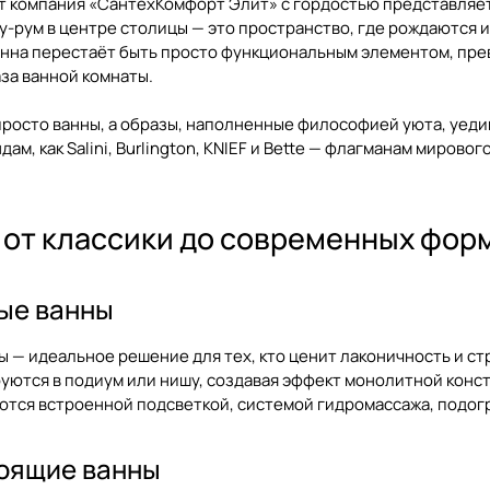
ет компания «СантехКомфорт Элит» с гордостью представляе
у-рум в центре столицы — это пространство, где рождаются и
анна перестаёт быть просто функциональным элементом, пре
за ванной комнаты.
росто ванны, а образы, наполненные философией уюта, уеди
ам, как Salini, Burlington, KNIEF и Bette — флагманам миров
 от классики до современных фор
ые ванны
 — идеальное решение для тех, кто ценит лаконичность и ст
уются в подиум или нишу, создавая эффект монолитной конс
ются встроенной подсветкой, системой гидромассажа, подог
оящие ванны