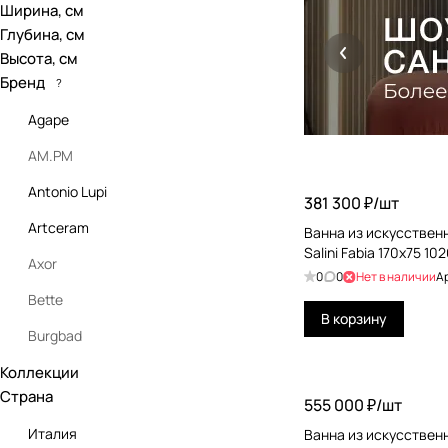
Ширина, см
Глубина, см
Высота, см
Бренд
?
Agape
AM.PM
Antonio Lupi
381 300 ₽/
шт
Artceram
Ванна из искусствен
Salini Fabia 170x75 10
Axor
0
0
Нет в наличии
А
Bette
В корзину
Burgbad
Коллекции
Burlington
Страна
555 000 ₽/
шт
Catalano
Италия
Ванна из искусствен
Cielo