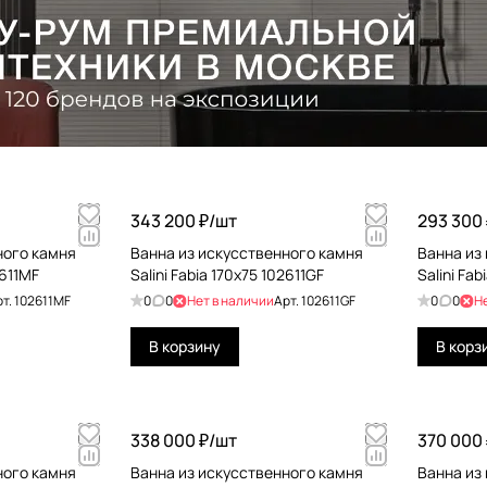
343 200 ₽/
шт
293 300 
ного камня
Ванна из искусственного камня
Ванна из
2611MF
Salini Fabia 170x75 102611GF
Salini Fa
рт.
102611MF
0
0
Нет в наличии
Арт.
102611GF
0
0
Н
В корзину
В корз
338 000 ₽/
шт
370 000 
ного камня
Ванна из искусственного камня
Ванна из