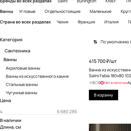
Бренды во всех разделах
Salini
Burlington
KNIEF
TH
Ванны
Угловые
Отдельностоящие
Маленькие
Круг
Страна во всех разделах
Чехия
Франция
Италия
Г
Категория
По умолчанию 
Сантехника
Ванны
415 700 ₽/
шт
Акриловые ванны
Ванна из искусствен
Salini Fabia 180x80 1
Ванны из искусственного камня
0
0
Нет в наличии
А
Стальные ванны
Чугунные ванны
В корзину
Цена
В наличии
Длина, см