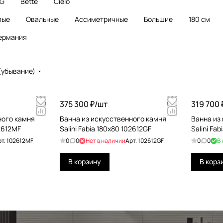
G
Bette
Cielo
лые
Овальные
Ассиметричные
Большие
180 см
ермания
(убывание)
375 300 ₽/
шт
319 700 
ного камня
Ванна из искусственного камня
Ванна из
02612MF
Salini Fabia 180x80 102612GF
Salini Fa
рт.
102612MF
0
0
Нет в наличии
Арт.
102612GF
0
0
В
В корзину
В корз