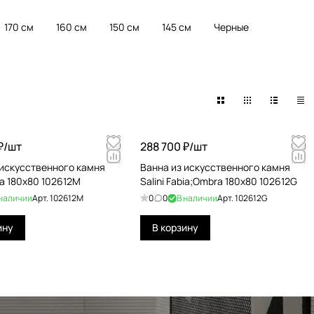
170 см
160 см
150 см
145 см
Черные
₽/
шт
288 700 ₽/
шт
 искусственного камня
Ванна из искусственного камня
bia 180x80 102612M
Salini Fabia;Ombra 180x80 102612G
 наличии
Арт.
102612M
0
0
В наличии
Арт.
102612G
ину
В корзину