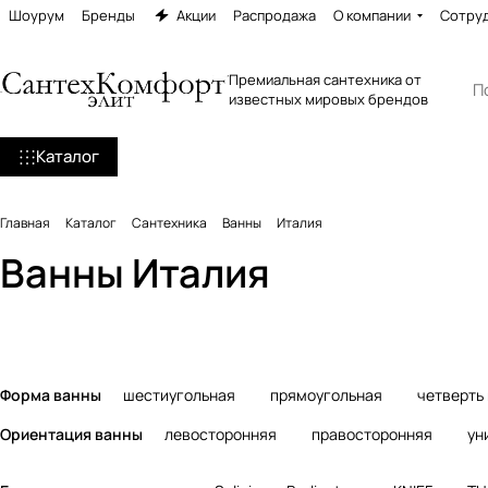
Шоурум
Бренды
Акции
Распродажа
О компании
Сотру
Премиальная сантехника от
известных мировых брендов
Каталог
Главная
Каталог
Сантехника
Ванны
Италия
Ванны из искусств
Ванны Италия
Акриловые ванны
камня
816 товаров
707 товаров
Форма ванны
шестиугольная
прямоугольная
четверть 
Ориентация ванны
левосторонняя
правосторонняя
ун