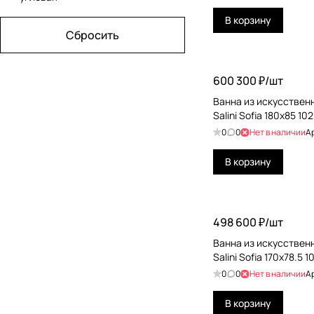
Kaldewei
В корзину
Сбросить
Kerasan
KNIEF
600 300 ₽/
шт
Laufen
Ванна из искусствен
Milldue
Salini Sofia 180x85 1
0
0
Нет в наличии
А
MOMA Design
В корзину
Novellini
PAA
Ravak
498 600 ₽/
шт
Riho
Ванна из искусствен
Salini Sofia 170x78.5 
Salini
0
0
Нет в наличии
А
Simas
В корзину
THG