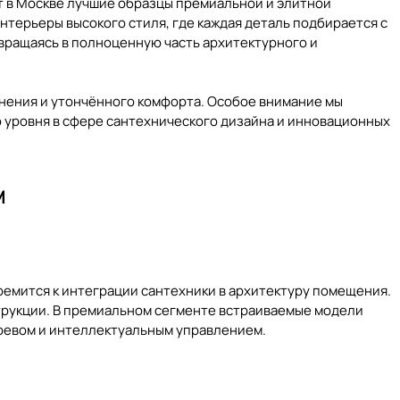
т в Москве лучшие образцы премиальной и элитной
нтерьеры высокого стиля, где каждая деталь подбирается с
вращаясь в полноценную часть архитектурного и
нения и утончённого комфорта. Особое внимание мы
ого уровня в сфере сантехнического дизайна и инновационных
м
ремится к интеграции сантехники в архитектуру помещения.
трукции. В премиальном сегменте встраиваемые модели
ревом и интеллектуальным управлением.