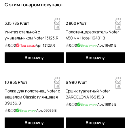
С этим товаром покупают
335 785 ₽/
шт
2 860 ₽/
шт
Унитаз стальной с
Полотенцедержатель Nofer
умывальником Nofer 13123.R
450 мм Hotel 16401.B
0
0
Под заказ
Арт.
13123.R
0
0
В наличии
Арт.
16401.B
В корзину
В корзину
10 965 ₽/
шт
6 990 ₽/
шт
Полка для полотенец Nofer с
Ёршик туалетный Nofer
вешалом Classic глянцевая
BARCELONA 16915.B
09036.B
0
0
В наличии
Арт.
16915.B
0
0
В наличии
Арт.
09036.B
В корзину
В корзину