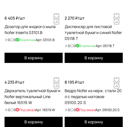
6 405 ₽/
шт
2 270 ₽/
шт
Дозатор для жидкого мыла
Диспенсер для листовой
Nofer Inserts 03101.B
туалетной бумаги синий Nofer
05118.T
0
0
В наличии
Арт.
03101.B
0
0
В наличии
Арт.
05118.T
В корзину
В корзину
4 235 ₽/
шт
8 195 ₽/
шт
Держатель туалетной бумаги
Ведро Nofer из нерж. стали 20
Nofer вертикальный Line
л с педалью матовое
белый 16519.W
09100.20.S
0
0
Под заказ
Арт.
16519.W
0
0
Под заказ
Арт.
09100.20.S
В корзину
В корзину