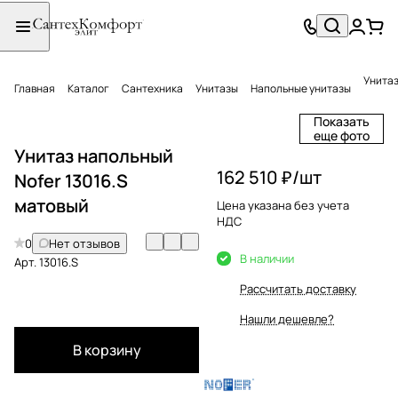
Унитаз
Главная
Каталог
Сантехника
Унитазы
Напольные унитазы
Показать
еще фото
Унитаз напольный
162 510 ₽/
шт
Nofer 13016.S
матовый
Цена указана без учета
НДС
0
Нет отзывов
В наличии
Арт.
13016.S
Рассчитать доставку
Нашли дешевле?
В корзину