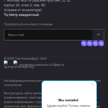
г. Москва, Волгоградский проспект, д. 32,
корпус 25, этаж 2, пав. 90
(справа от эскалатора)
ТЦ Метр
к
вадратный
Подписаться
на новости и акции
© 2026 Сантехкомфорт Элит
Конфиденциальность
Оферта
На информационном ресурсе применяются
рекомендательные
технологии
.
Все ресурсы сайта santehkomfort.ru, включая (но не
ограничиваясь) текстовую, графическую, фотографическую и
Мы онлайн!
видео информацию, структуру, дизайн и оформление страниц,
Здравствуйте! Готовы помочь
доменное имя, фирменное наименование являются объектами