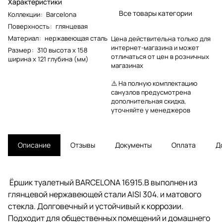
Характеристики
Все товары категории
Коллекции
:
Barcelona
Поверхность
:
глянцевая
Материал
:
нержавеющая сталь
Цена действительна только для
интернет-магазина и может
Размер
:
310 высота x 158
отличаться от цен в розничных
ширина x 121 глубина (мм)
магазинах
⚠️ На полную комплектацию
санузлов предусмотрена
дополнительная скидка,
уточняйте у менеджеров
Описание
Отзывы
Документы
Оплата
Д
Ёршик туалетный BARCELONA 16915.B выполнен из
глянцевой нержавеющей стали AISI 304. и матового
стекла. Долговечный и устойчивый к коррозии.
Подходит для общественных помещений и домашнего