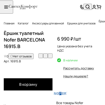
Ёрши
Главная
Каталог
Аксессуары для ванной
Ершики для унитазов
Ёршик туалетный
6 990 ₽/
шт
Nofer BARCELONA
16915.B
Цена указана без учета
НДС
0
Нет отзывов
В наличии
Арт.
16915.B
Рассчитать доставку
Нашли дешевле?
В корзину
Все товары Nofer