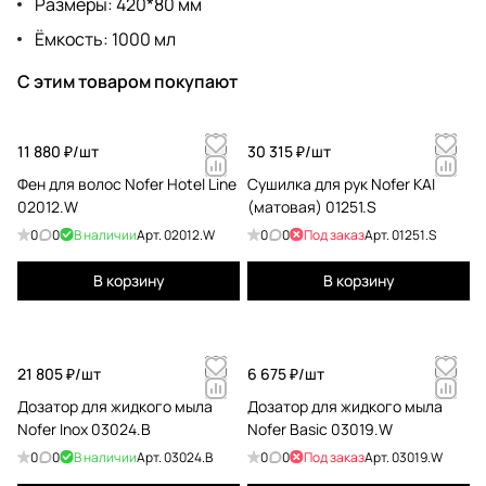
Размеры: 420*80 мм
Ёмкость: 1000 мл
С этим товаром покупают
11 880 ₽/
шт
30 315 ₽/
шт
Фен для волос Nofer Hotel Line
Сушилка для рук Nofer KAI
02012.W
(матовая) 01251.S
0
0
В наличии
Арт.
02012.W
0
0
Под заказ
Арт.
01251.S
В корзину
В корзину
21 805 ₽/
шт
6 675 ₽/
шт
Дозатор для жидкого мыла
Дозатор для жидкого мыла
Nofer Inox 03024.В
Nofer Basic 03019.W
0
0
В наличии
Арт.
03024.B
0
0
Под заказ
Арт.
03019.W