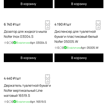
В корзину
В корзину
6 740 ₽/
шт
4 190 ₽/
шт
Дозатор для жидкого мыла
Диспенсер для туалетной
Nofer Inox 03004.S
бумаги пластиковый белый
Nofer 05005.W
0
0
В наличии
Арт.
03004.S
0
0
В наличии
Арт.
05005.W
В корзину
В корзину
4 440 ₽/
шт
Держатель туалетной бумаги
Nofer вертикальный Line
матовый 16519.S
0
0
В наличии
Арт.
16519.S