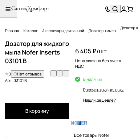
Дозатор д
Главная
Каталог
Аксессуары для ванной
Дозаторы мыла
Дозатор для жидкого
6 405 ₽/
шт
мыла Nofer Inserts
03101.B
Цена указана без учета
НДС
0
Нет отзывов
В наличии
Арт.
03101.B
Рассчитать доставку
Нашли дешевле?
В корзину
Все товары Nofer