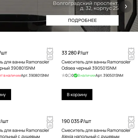
/
шт
33 280 ₽/
шт
ь для ванны Ramonsoler
Смеситель для ванны Ramonsoler
ерный 390801SNM
Odisea черный 390501SNM
ет в наличии
Арт.
390801SNM
0
0
В наличии
Арт.
390501SNM
ину
В корзину
/
шт
190 035 ₽/
шт
ь для ванны Ramonsoler
Смеситель для ванны Ramonsoler
апольный с душевым
Alexia напольный с душевым