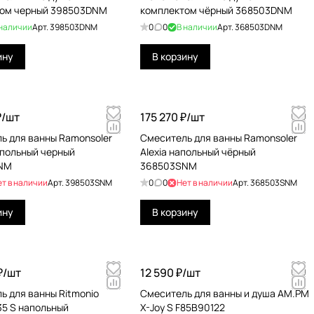
том черный 398503DNM
комплектом чёрный 368503DNM
 наличии
Арт.
398503DNM
0
0
В наличии
Арт.
368503DNM
ину
В корзину
₽/
шт
175 270 ₽/
шт
ь для ванны Ramonsoler
Смеситель для ванны Ramonsoler
апольный черный
Alexia напольный чёрный
NM
368503SNM
ет в наличии
Арт.
398503SNM
0
0
Нет в наличии
Арт.
368503SNM
ину
В корзину
₽/
шт
12 590 ₽/
шт
ь для ванны Ritmonio
Смеситель для ванны и душа AM.PM
35 S напольный
X-Joy S F85B90122