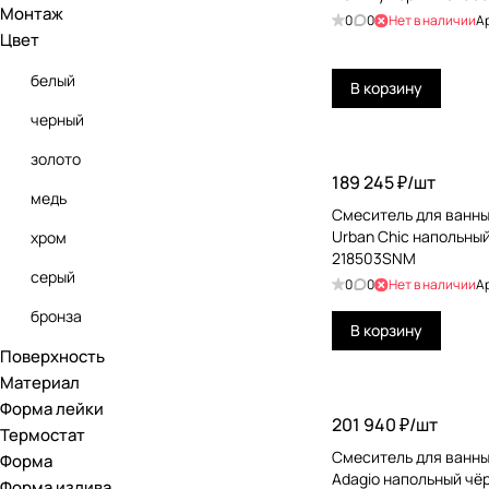
Монтаж
0
0
Нет в наличии
А
Цвет
CEA Design
Cisal
белый
В корзину
Daniel
черный
Devon&Devon
золото
189 245 ₽/
шт
Duravit
медь
Смеситель для ванны
Fantini
Urban Chic напольны
хром
218503SNM
Fima Carlo Frattini
серый
0
0
Нет в наличии
А
Gattoni
бронза
В корзину
Gessi
Поверхность
коричневый
Материал
Gessi Emporio
бронза брашированная
Форма лейки
201 940 ₽/
шт
Grohe
Термостат
латунь
Смеситель для ванны
Форма
Hansgrohe
латунь брашированная
Adagio напольный чё
Форма излива