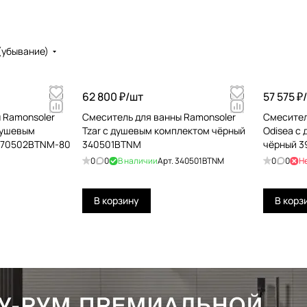
(убывание)
62 800 ₽/
шт
57 575 ₽/
 Ramonsoler
Смеситель для ванны Ramonsoler
Смесител
 душевым
Tzar с душевым комплектом чёрный
Odisea с
570502BTNM-80
340501BTNM
чёрный 
0
0
В наличии
Арт.
340501BTNM
0
0
Н
В корзину
В корз