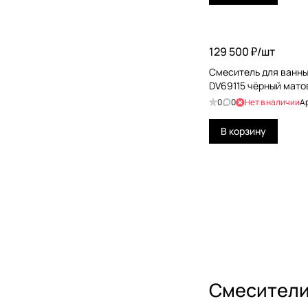
129 500 ₽/
шт
Смеситель для ванны 
DV69115 чёрный мато
0
0
Нет в наличии
А
В корзину
Смесители