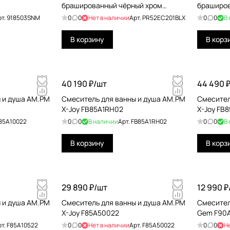
брашированный чёрный хром
браширов
PR52EC201BLX
PR52DB2
рт.
918503SNM
0
0
Нет в наличии
Арт.
PR52EC201BLX
0
0
В
В корзину
В корз
40 190 ₽/
шт
44 490 ₽
 и душа AM.PM
Смеситель для ванны и душа AM.PM
Смесител
X-Joy FB85A1RH02
X-Joy FB
85A10022
0
0
В наличии
Арт.
FB85A1RH02
0
0
В
В корзину
В корз
29 890 ₽/
шт
12 990 ₽
 и душа AM.PM
Смеситель для ванны и душа AM.PM
Смесител
X-Joy F85A50022
Gem F90
рт.
F85A10522
0
0
Нет в наличии
Арт.
F85A50022
0
0
Н