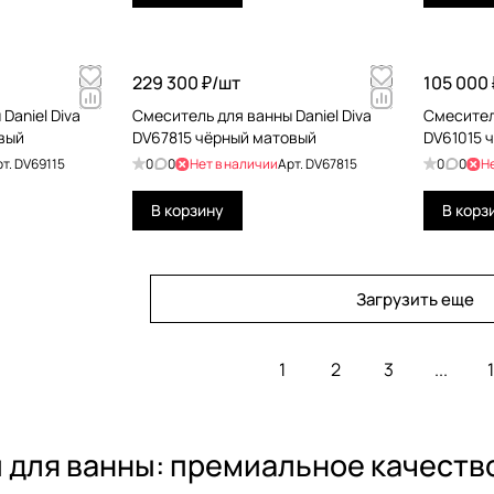
229 300 ₽/
шт
105 000 
Daniel Diva
Смеситель для ванны Daniel Diva
Смеситель
вый
DV67815 чёрный матовый
DV61015 
рт.
DV69115
0
0
Нет в наличии
Арт.
DV67815
0
0
Н
В корзину
В корз
Загрузить еще
1
2
3
...
1
 для ванны: премиальное качеств