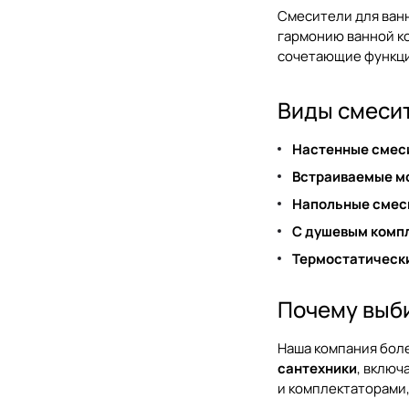
Смесители для ванн
гармонию ванной к
сочетающие функци
Виды смеси
Настенные смес
Встраиваемые м
Напольные смес
С душевым комп
Термостатическ
Почему выб
Наша компания боле
сантехники
, включ
и комплектаторами,