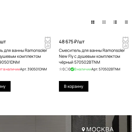
шт
48 675 ₽/
шт
ь для ванны Ramonsoler
Смеситель для ванны Ramonsoler
 душевым комплектом
New Fly с душевым комплектом
390501DNM
чёрный 570502BTNM
ет в наличии
Арт.
390501DNM
0
0
В наличии
Арт.
570502BTNM
ину
В корзину