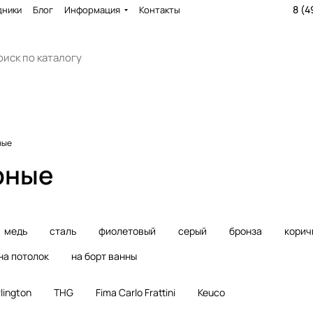
8 (4
дники
Блог
Информация
Контакты
ные
рные
медь
сталь
фиолетовый
серый
бронза
корич
на потолок
на борт ванны
lington
THG
Fima Carlo Frattini
Keuco