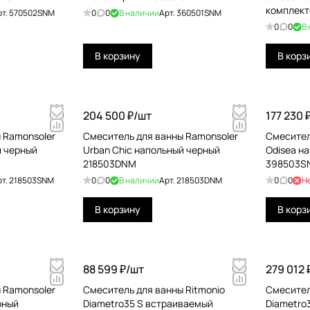
комплек
рт.
570502SNM
0
0
В наличии
Арт.
360501SNM
0
0
В
В корзину
В корз
204 500 ₽/
шт
177 230 
 Ramonsoler
Смеситель для ванны Ramonsoler
Смесител
й черный
Urban Chic напольный черный
Odisea н
218503DNM
398503S
рт.
218503SNM
0
0
В наличии
Арт.
218503DNM
0
0
Н
В корзину
В корз
88 599 ₽/
шт
279 012 
 Ramonsoler
Смеситель для ванны Ritmonio
Смесител
рный
Diametro35 S встраиваемый
Diametro