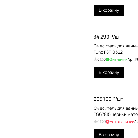
Nofer
В корзину
Paffoni
QuadroDesign
Ramonsoler
34 290 ₽/
шт
Ravak
Смеситель для ванны
Func F8F10522
Remer
0
0
В наличии
Арт.
F
RGW
В корзину
Ritmonio
Stella
205 100 ₽/
шт
THG
Смеситель для ванны D
TG67815 чёрный мат
0
0
Нет в наличии
А
В корзину