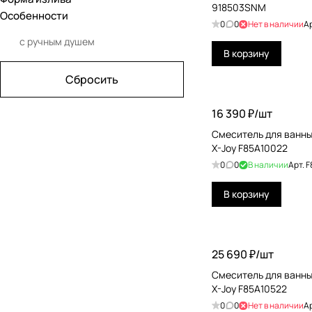
918503SNM
Jacob Delafon
Особенности
никель
0
0
Нет в наличии
А
Jorger
никель брашированный
с ручным душем
В корзину
Kerama Marazzi
платина
Сбросить
Kerasan
розовое золото
16 390 ₽/
шт
Keuco
сталь
Смеситель для ванны
KLUDI
фиолетовый
X-Joy F85A10022
Laufen
чёрный
0
0
В наличии
Арт.
F
Mamoli
черный брашированный
В корзину
Nemo
Newform
25 690 ₽/
шт
Nicolazzi
Смеситель для ванны
X-Joy F85A10522
Nobili
0
0
Нет в наличии
А