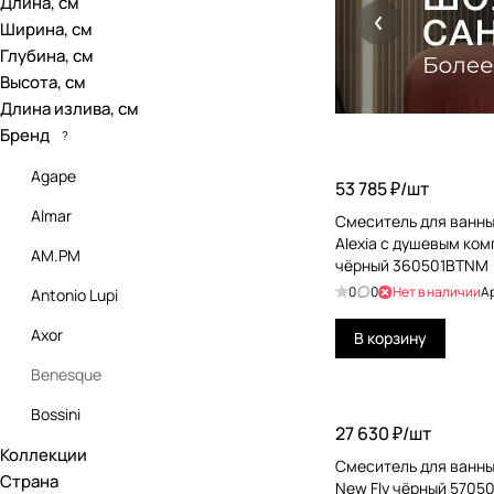
Длина, см
Ширина, см
Глубина, см
Высота, см
Длина излива, см
Бренд
?
Agape
53 785 ₽/
шт
Almar
Смеситель для ванны
Alexia с душевым ко
AM.PM
чёрный 360501BTNM
0
0
Нет в наличии
А
Antonio Lupi
Axor
В корзину
Benesque
Bossini
27 630 ₽/
шт
Коллекции
Burlington
Смеситель для ванны
Страна
New Fly чёрный 570
Carimali