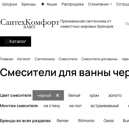
Шоурум
Бренды
Акции
Распродажа
О компании
Сотру
Премиальная сантехника от
известных мировых брендов
Каталог
Главная
Каталог
Сантехника
Смесители
Смесители для ванны
чер
Смесители для ванны че
Цвет смесителя
черный
белый
хром
золото
Монтаж смесителя
на стену
на пол
встраиваемый
Бренды во всех разделах
Remer
Ritmonio
Gessi
Bur