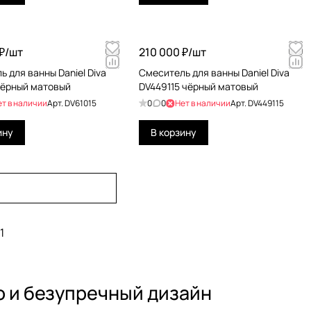
₽/
шт
210 000 ₽/
шт
 для ванны Daniel Diva
Смеситель для ванны Daniel Diva
чёрный матовый
DV449115 чёрный матовый
ет в наличии
Арт.
DV61015
0
0
Нет в наличии
Арт.
DV449115
ину
В корзину
1
о и безупречный дизайн