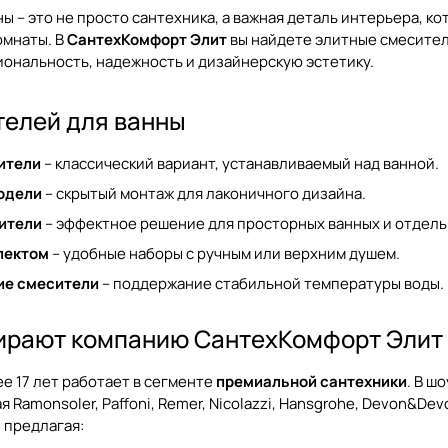
ы – это не просто сантехника, а важная деталь интерьера, 
омнаты. В
СантехКомфорт Элит
вы найдете элитные смесител
ональность, надежность и дизайнерскую эстетику.
телей для ванны
ители
– классический вариант, устанавливаемый над ванной.
одели
– скрытый монтаж для лаконичного дизайна.
ители
– эффектное решение для просторных ванных и отдель
лектом
– удобные наборы с ручным или верхним душем.
ие смесители
– поддержание стабильной температуры воды.
ирают компанию СантехКомфорт Элит
е 17 лет работает в сегменте
премиальной сантехники
. В ш
ая Ramonsoler, Paffoni, Remer, Nicolazzi, Hansgrohe, Devon&
 предлагая: