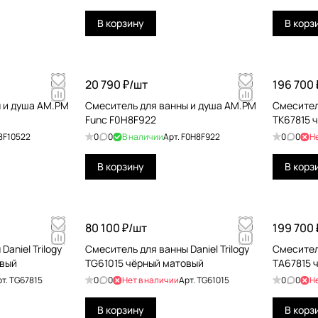
В корзину
В корз
20 790 ₽/
шт
196 700 
 и душа AM.PM
Смеситель для ванны и душа AM.PM
Смеситель
Func F0H8F922
TK67815 
8F10522
0
0
В наличии
Арт.
F0H8F922
0
0
Н
В корзину
В корз
80 100 ₽/
шт
199 700 
aniel Trilogy
Смеситель для ванны Daniel Trilogy
Смеситель
овый
TG61015 чёрный матовый
TA67815 
рт.
TG67815
0
0
Нет в наличии
Арт.
TG61015
0
0
Н
В корзину
В корз