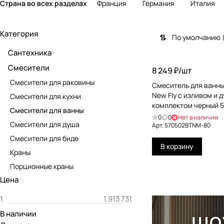
Страна во всех разделах
Франция
Германия
Италия
Категория
По умолчанию 
Сантехника
Смесители
8 249 ₽/
шт
Смесители для раковины
Смеситель для ванны
New Fly с изливом и
Смесители для кухни
комплектом черный 
Смесители для ванны
0
0
Нет в наличии
Смесители для душа
Арт.
570502BTNM-80
Смесители для биде
В корзину
Краны
Порционные краны
Цена
В наличии