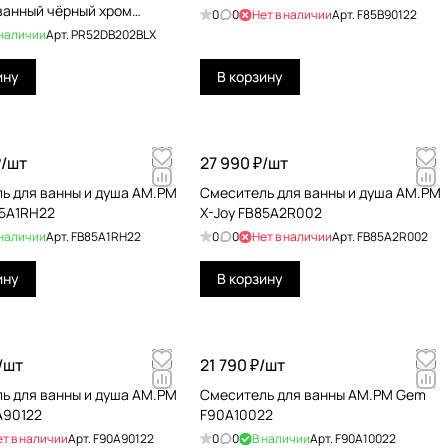
анный чёрный хром
0
0
Нет в наличии
Арт.
F85B90122
02BLX
 наличии
Арт.
PR52DB202BLX
ину
В корзину
/
шт
27 990 ₽/
шт
ь для ванны и душа AM.PM
Смеситель для ванны и душа AM.PM
85A1RH22
X-Joy FB85A2R002
 наличии
Арт.
FB85A1RH22
0
0
Нет в наличии
Арт.
FB85A2R002
ину
В корзину
/
шт
21 790 ₽/
шт
ь для ванны и душа AM.PM
Смеситель для ванны AM.PM Gem
A90122
F90A10022
ет в наличии
Арт.
F90A90122
0
0
В наличии
Арт.
F90A10022