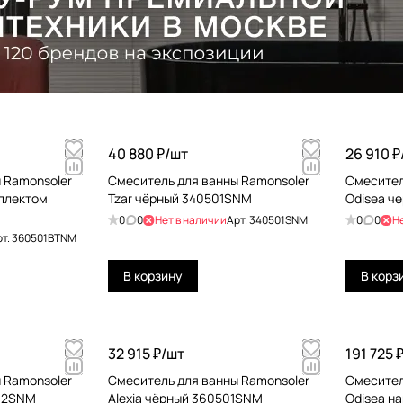
40 880 ₽/
шт
26 910 ₽
 Ramonsoler
Смеситель для ванны Ramonsoler
Смесител
мплектом
Tzar чёрный 340501SNM
Odisea ч
0
0
Нет в наличии
Арт.
340501SNM
0
0
Н
рт.
360501BTNM
В корзину
В корз
32 915 ₽/
шт
191 725 ₽
 Ramonsoler
Смеситель для ванны Ramonsoler
Смесител
502SNM
Alexia чёрный 360501SNM
Odisea н