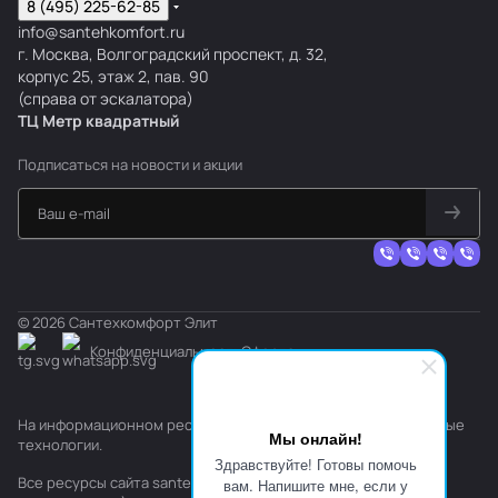
8 (495) 225-62-85
info@santehkomfort.ru
г. Москва, Волгоградский проспект, д. 32,
корпус 25, этаж 2, пав. 90
(справа от эскалатора)
ТЦ Метр
к
вадратный
Подписаться
на новости и акции
© 2026 Сантехкомфорт Элит
Конфиденциальность
Оферта
На информационном ресурсе применяются
рекомендательные
Мы онлайн!
технологии
.
Здравствуйте! Готовы помочь
Все ресурсы сайта santehkomfort.ru, включая (но не
вам. Напишите мне, если у