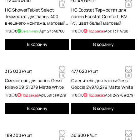
112 400 ₽/
шт
92 470 ₽/
шт
HG ShowerTablet Select
HG Ecostat Термостат для
Термостат для ванны 400,
ванны Ecostat Comfort, ВМ,
внешнего монтажа, матовый
½', цвет белый матовый
белый
0
0
В наличии
Арт.
24340700
0
0
Под заказ
Арт.
13114700
В корзину
В корзину
316 030 ₽/
шт
477 620 ₽/
шт
Смеситель для ванны Gessi
Смеситель для ванны Gessi
Rilievo 59131.279 Matte White
Goccia 24978.279 Matte White
0
0
Под заказ
Арт.
59131#279
0
0
Под заказ
Арт.
24978#279
В корзину
В корзину
189 300 ₽/
шт
30 600 ₽/
шт