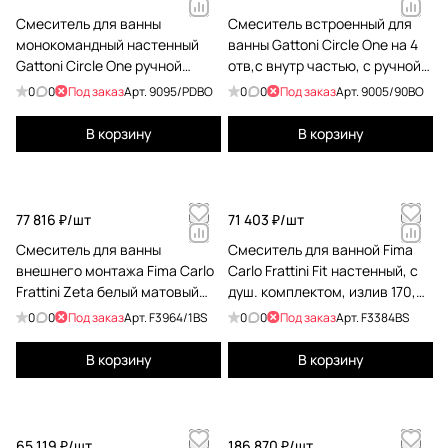
Смеситель для ванны
Смеситель встроенный для
монокомандный настенный
ванны Gattoni Circle One на 4
Gattoni Circle One ручной
отв,с внутр частью, с ручной
лейкой и верхним душем 250,
лейкой, bianco opaco
0
0
Под заказ
Арт.
9095/PDBO
0
0
Под заказ
Арт.
9005/90BO
bianco opaco 9095/PDBO
9005/90BO
В корзину
В корзину
77 816 ₽/
шт
71 403 ₽/
шт
Смеситель для ванны
Смеситель для ванной Fima
внешнего монтажа Fima Carlo
Carlo Frattini Fit настенный, с
Frattini Zeta белый матовый
душ. комплектом, излив 170,
F3964/1BS
белый матовый F3384BS
0
0
Под заказ
Арт.
F3964/1BS
0
0
Под заказ
Арт.
F3384BS
В корзину
В корзину
65 119 ₽/
шт
186 870 ₽/
шт