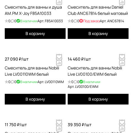
Смеситель для ванны и душа
Смеситель для ванны Daniel
AM.PM X-Joy F85A10033
Club ANC67814 белый матовый
0
0
В наличии
Арт.
F85A10033
0
0
Под заказ
Арт.
ANC67814
В корзину
В корзину
27 090 ₽/
шт
14 460 ₽/
шт
Смеситель для ванны Nobili
Смеситель для ванны Nobili
Live LV00110WM белый
Live LV00100/EWM белый
0
0
В наличии
Арт.
LV00110WM
0
0
В наличии
Арт.
LV00100/EWM
В корзину
В корзину
11 750 ₽/
шт
39 350 ₽/
шт