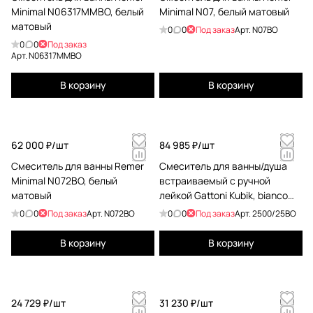
Minimal N06317MMBO, белый
Minimal N07, белый матовый
матовый
0
0
Под заказ
Арт.
N07BO
0
0
Под заказ
Арт.
N06317MMBO
В корзину
В корзину
62 000 ₽/
шт
84 985 ₽/
шт
Смеситель для ванны Remer
Смеситель для ванны/душа
Minimal N072BO, белый
встраиваемый с ручной
матовый
лейкой Gattoni Kubik, bianco
opaco 2500/25BO
0
0
Под заказ
Арт.
N072BO
0
0
Под заказ
Арт.
2500/25BO
В корзину
В корзину
24 729 ₽/
шт
31 230 ₽/
шт