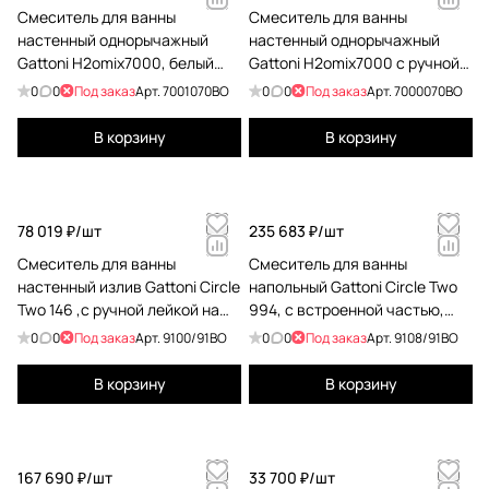
Смеситель для ванны
Смеситель для ванны
настенный однорычажный
настенный однорычажный
Gattoni H2omix7000, белый
Gattoni H2omix7000 с ручной
матовый 7001070BO
лейкой и держателем, bianco
0
0
Под заказ
Арт.
7001070BO
0
0
Под заказ
Арт.
7000070BO
opaco 7000070BO
В корзину
В корзину
78 019 ₽/
шт
235 683 ₽/
шт
Смеситель для ванны
Смеситель для ванны
настенный излив Gattoni Circle
напольный Gattoni Circle Two
Two 146 ,с ручной лейкой на
994, с встроенной частью,
держателе, bianco opaco
bianco opaco 9108/91BO
0
0
Под заказ
Арт.
9100/91BO
0
0
Под заказ
Арт.
9108/91BO
9100/91BO
В корзину
В корзину
167 690 ₽/
шт
33 700 ₽/
шт