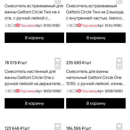
Смеситель встраиваемый для
Смеситель встраиваемый
ванны Gattoni Circle Two на 4
Gattoni Circle Two на 2 выхода,
отв, с ручной лейкой с
с внутренней частью, bianco
внутр.частью, bianco opaco
opaco 9134/91BO
0
0
Под заказ
Арт.
9105/91BO
0
0
Под заказ
Арт.
9134/91BO
9105/91BO
В корзину
В корзину
78 019 ₽/
шт
235 683 ₽/
шт
Смеситель настенный для
Смеситель для ванны
ванны Gattoni Circle One с
напольный Gattoni Circle One
ручной лейкой на держателе,
1090, с ручной лейкой, излив
bianco opaco 9000/90BO
224, bianco opaco 9008/90BO
0
0
Под заказ
Арт.
9000/90BO
0
0
Под заказ
Арт.
9008/90BO
В корзину
В корзину
123 646 ₽/
шт
184 366 ₽/
шт