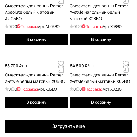
Смеситель для ванны Remer
Смеситель для ванны Remer
Absolute белый матовый
X-style напольный белый
AU05BO
матовый X08BO
0
0
Под заказ
Арт.
AU05BO
0
0
Под заказ
Арт.
X08BO
В корзину
В корзину
55 700 ₽/
шт
64 600 ₽/
шт
Смеситель для ванны Remer
Смеситель для ванны Remer
X-style белый матовый X05BO
X-style белый матовый X02BO
0
0
Под заказ
Арт.
X05BO
0
0
Под заказ
Арт.
X02BO
В корзину
В корзину
Загрузить еще