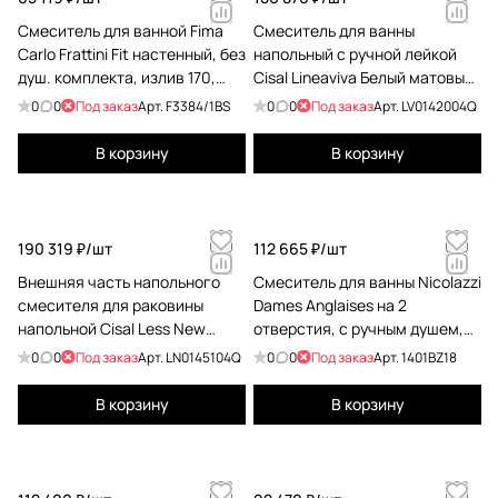
Смеситель для ванной Fima
Смеситель для ванны
Carlo Frattini Fit настенный, без
напольный с ручной лейкой
душ. комплекта, излив 170,
Cisal Lineaviva Белый матовый
белый матовый F3384/1BS
(без внутр части ZA004510)
0
0
Под заказ
Арт.
F3384/1BS
0
0
Под заказ
Арт.
LV0142004Q
LV0142004Q
В корзину
В корзину
190 319 ₽/
шт
112 665 ₽/
шт
Внешняя часть напольного
Смеситель для ванны Nicolazzi
смесителя для раковины
Dames Anglaises на 2
напольной Cisal Less New
отверстия, с ручным душем,
Bianco Opaco (без внутр части
ручки белая керамика, бронза
0
0
Под заказ
Арт.
LN0145104Q
0
0
Под заказ
Арт.
1401BZ18
ZA004510) LN0145104Q
1401BZ18
В корзину
В корзину