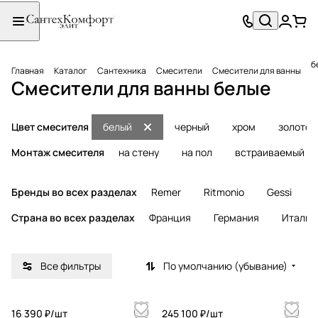
б
Главная
Каталог
Сантехника
Смесители
Смесители для ванны
Смесители для ванны белые
Цвет смесителя
белый
черный
хром
золото
Монтаж смесителя
на стену
на пол
встраиваемый
Бренды во всех разделах
Remer
Ritmonio
Gessi
Страна во всех разделах
Франция
Германия
Италия
Все фильтры
По умолчанию (убывание)
16 390 ₽/
шт
245 100 ₽/
шт