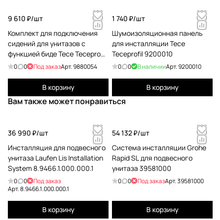
9 610 ₽/
шт
1 740 ₽/
шт
Комплект для подключения
Шумоизоляционная панель
сидений для унитазов с
для инсталляции Tece
функцией биде Tece Teceprofil
Teceprofil 9200010
9880054
0
0
Под заказ
Арт.
9880054
0
0
В наличии
Арт.
9200010
В корзину
В корзину
Вам также может понравиться
36 990 ₽/
шт
54 132 ₽/
шт
Инсталляция для подвесного
Система инсталляции Grohe
унитаза Laufen Lis Installation
Rapid SL для подвесного
System 8.9466.1.000.000.1
унитаза 39581000
0
0
Под заказ
0
0
Под заказ
Арт.
39581000
Арт.
8.9466.1.000.000.1
В корзину
В корзину