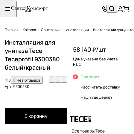
Главная
Каталог
Сантехника
Инсталляции
Инсталляции для унита
Инсталляция для
58 140 ₽/
шт
унитаза Tece
Teceprofil 9300380
Цена указана без учета
НДС
белый/красный
Под заказ
0
Нет отзывов
Арт.
9300380
Рассчитать доставку
Нашли дешевле?
В корзину
Все товары Tece