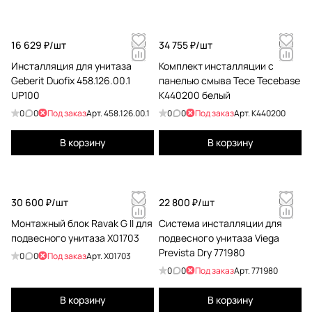
16 629 ₽/
шт
34 755 ₽/
шт
Инсталляция для унитаза
Комплект инсталляции с
Geberit Duofix 458.126.00.1
панелью смыва Tece Tecebase
UP100
K440200 белый
0
0
Под заказ
Арт.
458.126.00.1
0
0
Под заказ
Арт.
K440200
В корзину
В корзину
30 600 ₽/
шт
22 800 ₽/
шт
Монтажный блок Ravak G II для
Система инсталляции для
подвесного унитаза X01703
подвесного унитаза Viega
Prevista Dry 771980
0
0
Под заказ
Арт.
X01703
0
0
Под заказ
Арт.
771980
В корзину
В корзину