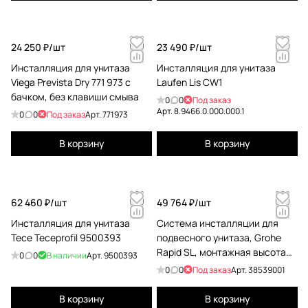
24 250 ₽/
шт
23 490 ₽/
шт
Инсталляция для унитаза
Инсталляция для унитаза
Viega Prevista Dry 771 973 с
Laufen Lis CW1
бачком, без клавиши смыва
0
0
Под заказ
Арт.
8.9466.0.000.000.1
0
0
Под заказ
Арт.
771973
В корзину
В корзину
62 460 ₽/
шт
49 764 ₽/
шт
Инсталляция для унитаза
Система инсталляции для
Tece Teceprofil 9500393
подвесного унитаза, Grohe
Rapid SL, монтажная высота
0
0
В наличии
Арт.
9500393
1.13 м 38539001
0
0
Под заказ
Арт.
38539001
В корзину
В корзину