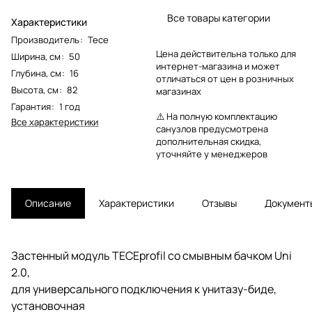
Все товары категории
Характеристики
Производитель
:
Tece
Цена действительна только для
Ширина, см
:
50
интернет-магазина и может
Глубина, см
:
16
отличаться от цен в розничных
Высота, см
:
82
магазинах
Гарантия
:
1 год
⚠️ На полную комплектацию
Все характеристики
санузлов предусмотрена
дополнительная скидка,
уточняйте у менеджеров
Описание
Характеристики
Отзывы
Документ
Застенный модуль TECEprofil со смывным бачком Uni
2.0,
для универсального подключения к унитазу-биде,
установочная