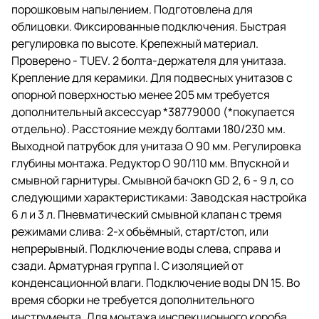
порошковым напылением. Подготовлена для
облицовки. Фиксированные подключения. Быстрая
регулировка по высоте. Крепежный материал.
Проверено - TUEV. 2 болта-держателя для унитаза.
Крепление для керамики. Для подвесных унитазов с
опорной поверхностью менее 205 мм требуется
дополнительный аксессуар *38779000 (*покупается
отдельно). Расстояние между болтами 180/230 мм.
Выходной патрубок для унитаза O 90 мм. Регулировка
глубины монтажа. Редуктор O 90/110 мм. Впускной и
смывной гарнитуры. Смывной бачокn GD 2, 6 - 9 л, со
следующими характеристиками: Заводская настройка
6 л и 3 л. Пневматический смывной клапан с тремя
режимами слива: 2-х объёмный, старт/стоп, или
непрерывный. Подключение воды слева, справа и
сзади. Арматурная группа I. С изоляцией от
конденсационной влаги. Подключение воды DN 15. Во
время сборки не требуется дополнительного
инструмента. Для монтажа инспекционного короба.