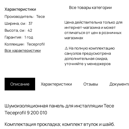
Все товары категории
Характеристики
Производитель
:
Tece
Цена действительна только для
Ширина, см
:
37
интернет-магазина и может
Высота, см
:
42
отличаться от цен в розничных
Гарантия
:
1 год
магазинах
Коллекции
:
Teceprofil
⚠️ На полную комплектацию
Все характеристики
санузлов предусмотрена
дополнительная скидка,
уточняйте у менеджеров
Описание
Характеристики
Отзывы
Документ
Шумоизоляционная панель для инсталляции Tece
Teceprofil 9 200 010
Комплектация прокладка; комплект втулок и шайб.