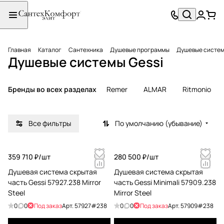
Главная
Каталог
Сантехника
Душевые программы
Душевые систе
Душевые системы Gessi
Бренды во всех разделах
Remer
ALMAR
Ritmonio
Все фильтры
По умолчанию (убывание)
359 710 ₽/
шт
280 500 ₽/
шт
Душевая система скрытая
Душевая система скрытая
часть Gessi 57927.238 Mirror
часть Gessi Minimali 57909.238
Steel
Mirror Steel
0
0
Под заказ
Арт.
57927#238
0
0
Под заказ
Арт.
57909#238