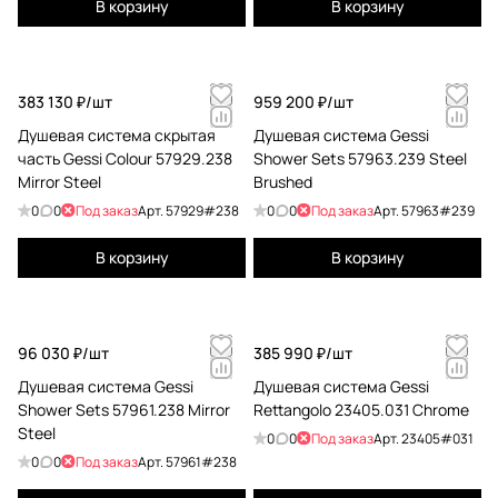
В корзину
В корзину
383 130 ₽/
шт
959 200 ₽/
шт
Душевая система скрытая
Душевая система Gessi
часть Gessi Colour 57929.238
Shower Sets 57963.239 Steel
Mirror Steel
Brushed
0
0
Под заказ
Арт.
57929#238
0
0
Под заказ
Арт.
57963#239
В корзину
В корзину
96 030 ₽/
шт
385 990 ₽/
шт
Душевая система Gessi
Душевая система Gessi
Shower Sets 57961.238 Mirror
Rettangolo 23405.031 Chrome
Steel
0
0
Под заказ
Арт.
23405#031
0
0
Под заказ
Арт.
57961#238