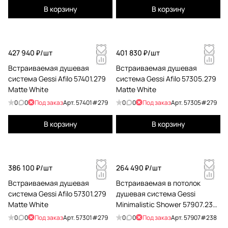
В корзину
В корзину
427 940 ₽/
шт
401 830 ₽/
шт
Встраиваемая душевая
Встраиваемая душевая
система Gessi Afilo 57401.279
система Gessi Afilo 57305.279
Matte White
Matte White
0
0
Под заказ
Арт.
57401#279
0
0
Под заказ
Арт.
57305#279
В корзину
В корзину
386 100 ₽/
шт
264 490 ₽/
шт
Встраиваемая душевая
Встраиваемая в потолок
система Gessi Afilo 57301.279
душевая система Gessi
Matte White
Minimalistic Shower 57907.238
Mirror Steel
0
0
Под заказ
Арт.
57301#279
0
0
Под заказ
Арт.
57907#238