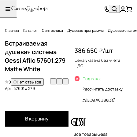
Главная
Каталог
Сантехника
Душевые программы
Душевые систе
Встраиваемая
386 650 ₽/
шт
душевая система
Gessi Afilo 57601.279
Цена указана без учета
НДС
Matte White
Под заказ
0
Нет отзывов
Арт.
57601#279
Рассчитать доставку
Нашли дешевле?
В корзину
Все товары Gessi