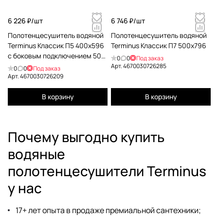
6 226 ₽/
шт
6 746 ₽/
шт
Полотенцесушитель водяной
Полотенцесушитель водяной
Terminus Классик П5 400x596
Terminus Классик П7 500x796
с боковым подключением 500
0
0
Под заказ
4670030726209
Арт.
4670030726285
0
0
Под заказ
Арт.
4670030726209
В корзину
В корзину
Почему выгодно купить
водяные
полотенцесушители Terminus
у нас
17+ лет опыта в продаже премиальной сантехники;