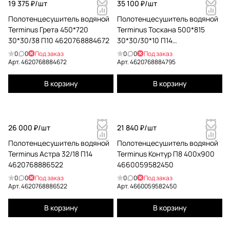
19 375 ₽/
шт
35 100 ₽/
шт
Полотенцесушитель водяной
Полотенцесушитель водяной
Terminus Грета 450*720
Terminus Тоскана 500*815
30*30/38 П10 4620768884672
30*30/30*10 П14
4620768884795
0
0
Под заказ
0
0
Под заказ
Арт.
4620768884672
Арт.
4620768884795
В корзину
В корзину
26 000 ₽/
шт
21 840 ₽/
шт
Полотенцесушитель водяной
Полотенцесушитель водяной
Terminus Астра 32/18 П14
Terminus Контур П8 400x900
4620768886522
4660059582450
0
0
Под заказ
0
0
Под заказ
Арт.
4620768886522
Арт.
4660059582450
В корзину
В корзину