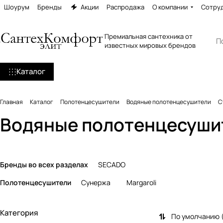
Шоурум
Бренды
Акции
Распродажа
О компании
Сотру
Премиальная сантехника от
известных мировых брендов
Каталог
Главная
Каталог
Полотенцесушители
Водяные полотенцесушители
С
Водяные полотенцесуши
Бренды во всех разделах
SECADO
Полотенцесушители
Сунержа
Margaroli
Категория
По умолчанию 