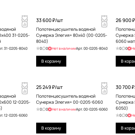
33 600 ₽/
шт
26 900 ₽
водяной
Полотенцесушитель водяной
Полотенц
0х400 31-0205-
Сунержа Элегия+ 80x40 (00-0205-
Сунержа 
й
8040)
6060 мат
рт.
31-0205-8040
0
0
Нет в наличии
Арт.
00-0205-8040
0
0
Н
В корзину
В корз
25 249 ₽/
шт
30 700 ₽
водяной
Полотенцесушитель водяной
Полотенц
0х600 12-0205-
Сунержа Элегия+ 00-0205-6060
Сунержа 
3)
6050)
0
0
Нет в наличии
Арт.
00-0205-6060
рт.
12-0205-6060
0
0
Н
В корзину
В корз