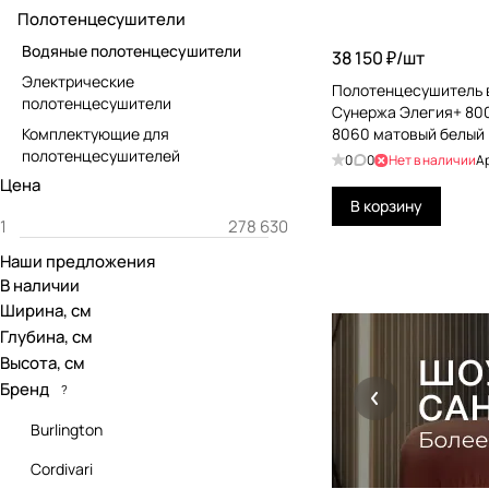
Полотенцесушители
Водяные полотенцесушители
38 150 ₽/
шт
Электрические
Полотенцесушитель 
полотенцесушители
Сунержа Элегия+ 80
Комплектующие для
8060 матовый белый
полотенцесушителей
0
0
Нет в наличии
А
Цена
В корзину
Наши предложения
В наличии
Ширина, см
Глубина, см
Высота, см
Бренд
?
Burlington
Cordivari