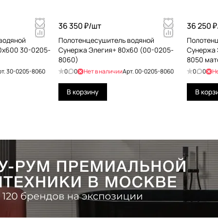
36 350 ₽/
шт
36 250 ₽
водяной
Полотенцесушитель водяной
Полотенц
0х600 30-0205-
Сунержа Элегия+ 80x60 (00-0205-
Сунержа 
8060)
8050 мат
рт.
30-0205-8060
0
0
Нет в наличии
Арт.
00-0205-8060
0
0
Н
В корзину
В корз