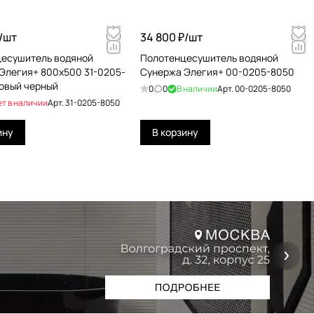
/
шт
34 800 ₽/
шт
есушитель водяной
Полотенцесушитель водяной
Элегия+ 800х500 31-0205-
Сунержа Элегия+ 00-0205-8050
овый черный
0
0
В наличии
Арт.
00-0205-8050
ет в наличии
Арт.
31-0205-8050
ину
В корзину