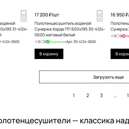
17 200 ₽/
шт
16 950 ₽
водяной
Полотенцесушитель водяной
Полотенц
0х195 31-4124-
Сунержа Хорда ПП 600х195 30-4124-
Сунержа 
й
0600 матовый белый
0
0
Н
1-4124-0600
0
0
В наличии
Арт.
30-4124-0600
В корзину
В корз
Загрузить еще
1
2
3
...
1
олотенцесушители — классика над