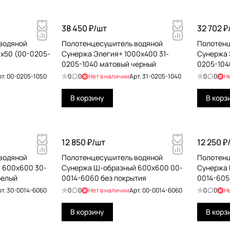
38 450 ₽/
шт
32 702 ₽
водяной
Полотенцесушитель водяной
Полотенц
x50 (00-0205-
Сунержа Элегия+ 1000х400 31-
Сунержа 
0205-1040 матовый черный
0205-104
рт.
00-0205-1050
0
0
Нет в наличии
Арт.
31-0205-1040
0
0
Н
В корзину
В корз
12 850 ₽/
шт
12 250 ₽
водяной
Полотенцесушитель водяной
Полотенц
 600х600 30-
Сунержа Ш-образный 600х600 00-
Сунержа 
белый
0014-6060 без покрытия
0014-605
рт.
30-0014-6060
0
0
Нет в наличии
Арт.
00-0014-6060
0
0
Н
В корзину
В корз