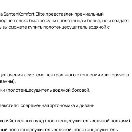
 SantehKomfort Elite представлен премиальный
ор не только быстро сушит полотенца и бельё, но и создает
ь вы сможете
купить полотенцесушитель водяной
с
дключения к системе центрального отопления или горячего
 ванны
).
ки (
полотенцесушитель водяной боковой
,
текстиля, современная эргономика и дизайн
хозяйственных нужд (
полотенцесушитель водяной полками
).
ный полотенцесушитель водяной
,
полотенцесушитель