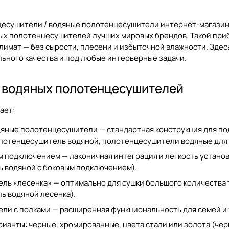
есушители / водяные полотенцесушители
интернет-магазина
ых полотенцесушителей
лучших мировых брендов. Такой приб
имат — без сырости, плесени и избыточной влажности. Здес
ьного качества и под любые интерьерные задачи.
ы водяных полотенцесушителей
ает:
дяные полотенцесушители — стандартная конструкция для по
лотенцесушитель водяной
,
полотенцесушители водяные для
 подключением — лаконичная интеграция и легкость установ
 водяной с боковым подключением
).
ль «лесенка» — оптимально для сушки большого количества 
ь водяной лесенка
).
ли с полками — расширенная функциональность для семей и 
ианты: черные, хромированные, цвета стали или золота (
чер