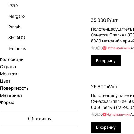
Irsap
Margaroli
35 000 ₽/
шт
Ravak
Полотенцесушитель 
Сунержа Элегия+ 80
SECADO
8040 матовый черны
Terminus
0
0
Нет в наличии
А
Коллекции
Двин
В корзину
Страна
Сунержа
Монтаж
Цвет
IL Tempo Del
26 900 ₽/
шт
Поверхность
Zehnder
Материал
Полотенцесушитель 
Сунержа Элегия+ 60
Форма
6060 белый (ral-900
0
0
Нет в наличии
А
Сбросить
В корзину