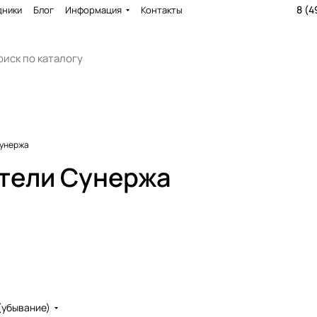
8 (4
дники
Блог
Информация
Контакты
унержа
тели Сунержа
(убывание)