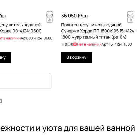
/
шт
36 050 ₽/
шт
есушитель водяной
Полотенцесушитель водяной
Хорда 00-4124-0600
Сунержа Хорда ПП 1800х195 15-4124-
1800 муар темный титан (ре-64)
ет в наличии
Арт.
00-4124-0600
0
0
Нет в наличии
Арт.
15-4124-1800
ину
В корзину
3
ежности и уюта для вашей ванной