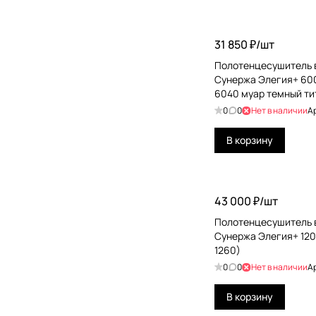
31 850 ₽/
шт
Полотенцесушитель 
Сунержа Элегия+ 60
6040 муар темный ти
0
0
Нет в наличии
А
В корзину
43 000 ₽/
шт
Полотенцесушитель 
Сунержа Элегия+ 120
1260)
0
0
Нет в наличии
А
В корзину