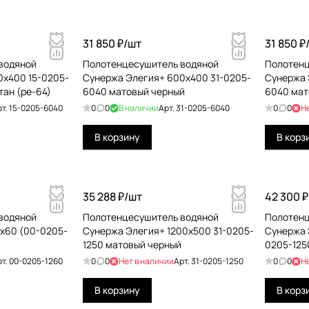
31 850 ₽/
шт
31 850 ₽
водяной
Полотенцесушитель водяной
Полотенц
0х400 15-0205-
Сунержа Элегия+ 600х400 31-0205-
Сунержа 
тан (ре-64)
6040 матовый черный
6040 мат
рт.
15-0205-6040
0
0
В наличии
Арт.
31-0205-6040
0
0
Н
В корзину
В корз
35 288 ₽/
шт
42 300 ₽
водяной
Полотенцесушитель водяной
Полотенц
x60 (00-0205-
Сунержа Элегия+ 1200х500 31-0205-
Сунержа 
1250 матовый черный
0205-125
рт.
00-0205-1260
0
0
Нет в наличии
Арт.
31-0205-1250
0
0
Н
В корзину
В корз