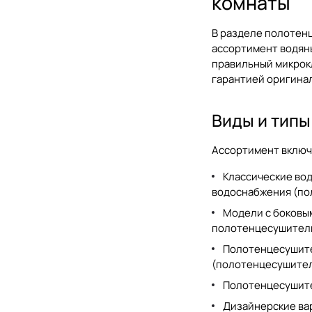
комнаты
В разделе
полотенц
ассортимент
водян
правильный микрокл
гарантией оригинал
Виды и тип
Ассортимент включ
Классические во
водоснабжения (
по
Модели с боковым
полотенцесушитель
Полотенцесушите
(
полотенцесушител
Полотенцесушите
Дизайнерские вар