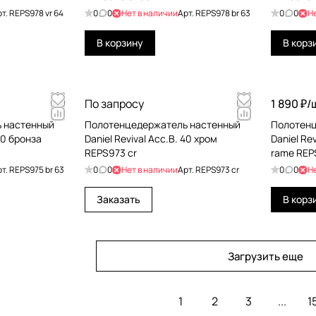
рт.
REPS978 vr 64
0
0
Нет в наличии
Арт.
REPS978 br 63
0
0
Н
В корзину
В корз
По запросу
1 890 ₽/
 настенный
Полотенцедержатель настенный
Полотенц
 60 бронза
Daniel Revival Acc.B. 40 хром
Daniel Re
REPS973 cr
rame REP
рт.
REPS975 br 63
0
0
Нет в наличии
Арт.
REPS973 cr
0
0
Н
Заказать
В корз
Загрузить еще
1
2
3
...
1