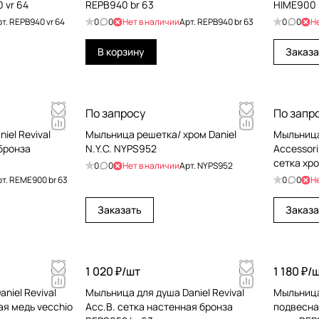
 vr 64
REPB940 br 63
HIME900
рт.
REPB940 vr 64
0
0
Нет в наличии
Арт.
REPB940 br 63
0
0
Н
В корзину
Заказа
По запросу
По запр
iel Revival
Мыльница решетка/ хром Daniel
Мыльница
 бронза
N.Y.C. NYPS952
Accessori
сетка хр
0
0
Нет в наличии
Арт.
NYPS952
рт.
REME900 br 63
0
0
Н
Заказать
Заказа
1 020 ₽/
шт
1 180 ₽/
ш
niel Revival
Мыльница для душа Daniel Revival
Мыльница 
ая медь vecchio
Acc.B. сетка настенная бронза
подвесна