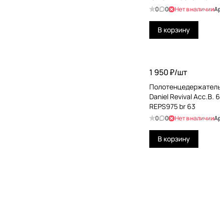
Gessi Emporio
0
0
Нет в наличии
А
Globo
В корзину
Grohe
Hansgrohe
1 950 ₽/
шт
Hatria
Полотенцедержатель
Daniel Revival Acc.B.
Jacob Delafon
REPS975 br 63
Jorger
0
0
Нет в наличии
А
Kerama Marazzi
В корзину
Kerasan
Keuco
KLUDI
KNIEF