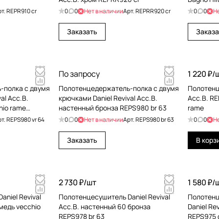
рт.
REPR910 cr
0
0
Нет в наличии
Арт.
REРRR920 cr
0
0
Н
Заказать
Заказа
По запросу
1 220 ₽/
-полка с двумя
Полотенцедержатель-полка с двумя
Полотенц
al Acc.B.
крючками Daniel Revival Acc.B.
Acc.B. RE
hio rame
настенный бронза REPS980 br 63
rame
рт.
REPS980 vr 64
0
0
Нет в наличии
Арт.
REPS980 br 63
0
0
Н
Заказать
В корз
2 730 ₽/
шт
1 580 ₽/
niel Revival
Полотенцесушитель Daniel Revival
Полотенц
медь vecchio
Acc.B. настенный 60 бронза
Daniel Re
REPS978 br 63
REPS975 