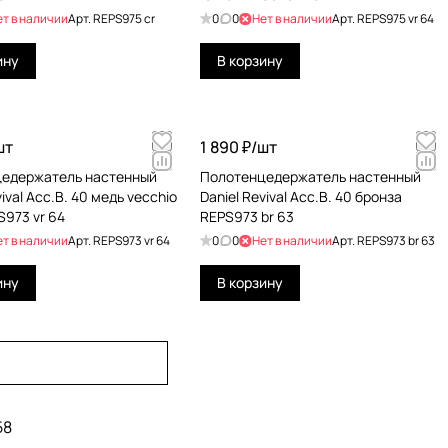
ет в наличии
Арт.
REPS975 cr
0
0
Нет в наличии
Арт.
REPS975 vr 64
ину
В корзину
шт
1 890 ₽/
шт
едержатель настенный
Полотенцедержатель настенный
vival Acc.B. 40 медь vecchio
Daniel Revival Acc.B. 40 бронза
S973 vr 64
REPS973 br 63
ет в наличии
Арт.
REPS973 vr 64
0
0
Нет в наличии
Арт.
REPS973 br 63
ину
В корзину
58