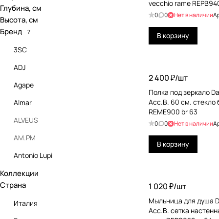
vecchio rame REPB940
Глубина, см
0
0
Нет в наличии
А
Высота, см
Бренд
?
В корзину
3SC
ADJ
2 400 ₽/
шт
Agape
Полка под зеркало Dan
Acc.B. 60 см. стекло
Almar
REME900 br 63
ALVEUS
0
0
Нет в наличии
А
AM.PM
В корзину
Antonio Lupi
Коллекции
Antrax
Страна
1 020 ₽/
шт
Arbi
Мыльница для душа Da
Италия
Artceram
Acc.B. сетка настенн