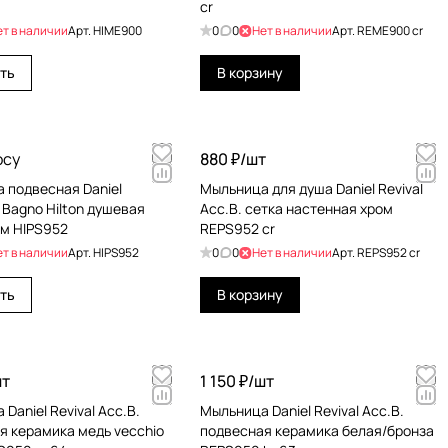
cr
ет в наличии
Арт.
HIME900
0
0
Нет в наличии
Арт.
REME900 cr
ть
В корзину
осу
880 ₽/
шт
 подвесная Daniel
Мыльница для душа Daniel Revival
 Bagno Hilton душевая
Acc.B. сетка настенная хром
ом HIPS952
REPS952 cr
ет в наличии
Арт.
HIPS952
0
0
Нет в наличии
Арт.
REPS952 cr
ть
В корзину
т
1 150 ₽/
шт
Daniel Revival Acc.B.
Мыльница Daniel Revival Acc.B.
я керамика медь vecchio
подвесная керамика белая/бронза