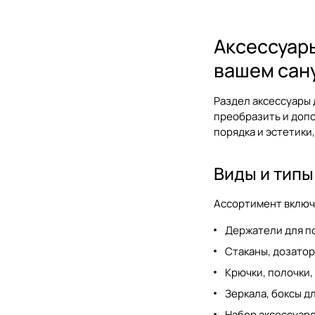
Laufen
Mamoli
Аксессуары
MESTRE
вашем сан
Milldue
Раздел
аксессуары 
Nemo
преобразить и доп
Nicolazzi
порядка и эстетики
Nofer
Виды и типы
Novellini
Ассортимент включ
OASIS BATHROOM
Omoikiri
Держатели для п
Стаканы, дозатор
Radaway
Крючки, полочки
Ramonsoler
Зеркала, боксы д
Ravak
Набор аксессуаро