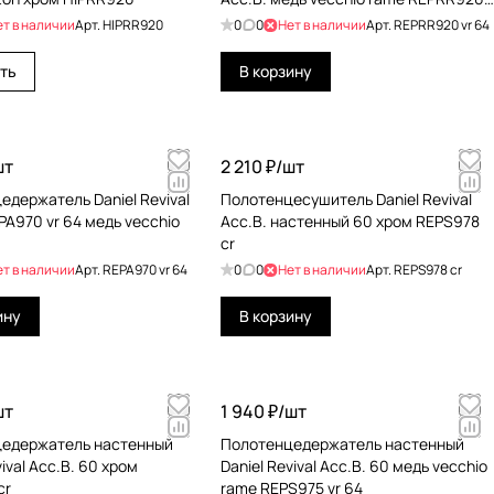
vr 64
ет в наличии
Арт.
HIPRR920
0
0
Нет в наличии
Арт.
REРRR920 vr 64
ть
В корзину
шт
2 210 ₽/
шт
едержатель Daniel Revival
Полотенцесушитель Daniel Revival
PA970 vr 64 медь vecchio
Acc.B. настенный 60 хром REPS978
cr
ет в наличии
Арт.
REPA970 vr 64
0
0
Нет в наличии
Арт.
REPS978 cr
ину
В корзину
шт
1 940 ₽/
шт
едержатель настенный
Полотенцедержатель настенный
vival Acc.B. 60 хром
Daniel Revival Acc.B. 60 медь vecchio
cr
rame REPS975 vr 64