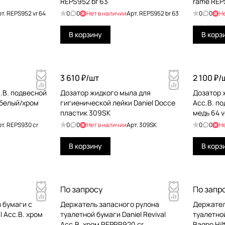
REPS952 br 63
rame REP
рт.
REPS952 vr 64
0
0
Нет в наличии
Арт.
REPS952 br 63
0
0
Н
В корзину
В корз
3 610 ₽/
шт
2 100 ₽/
c.B. подвесной
Дозатор жидкого мыла для
Дозатор ж
 белый/хром
гигиенической лейки Daniel Docce
Acc.B. п
пластик 309SK
медь 64 v
рт.
REPS930 cr
0
0
Нет в наличии
Арт.
309SK
0
0
Н
В корзину
В корз
По запросу
По запр
 бумаги с
Держатель запасного рулона
Держател
l Acc.B. хром
туалетной бумаги Daniel Revival
туалетной
Acc.B. хром REРRR920 cr
Bagno Hi