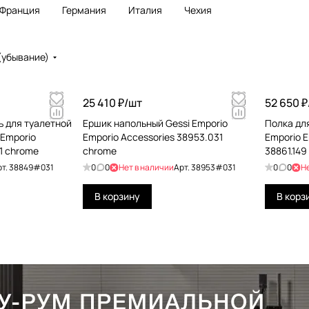
Франция
Германия
Италия
Чехия
(убывание)
25 410 ₽/
шт
52 650 ₽
 для туалетной
Ершик напольный Gessi Emporio
Полка дл
 Emporio
Emporio Accessories 38953.031
Emporio E
1 chrome
chrome
38861.149 
рт.
38849#031
0
0
Нет в наличии
Арт.
38953#031
0
0
Н
В корзину
В корз