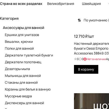
Страна во всех разделах
Великобритания
Швейцария
Категория
По умолчанию 
Аксессуары для ванной
Ершики для унитазов
12 710 ₽/
шт
Вешалки, крючки
Настенный держатель
Полки для ванной
бумаги Gessi Emporio
Accessories 38849.03
Держатели туалетной бумаги
0
0
Нет в наличии
А
Держатели полотенец
Дозаторы мыла
В корзину
Мыльницы для ванной
Стаканы для ванной
Корзины для белья в ванную
Мусорные ведра
Диспенсеры для ванной