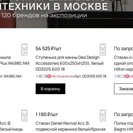
54 525 ₽/
шт
По запр
 мыла
Ступенька для ванны Dea Design
Стакан и
 Plus W4980.NM
Accessories 600х250хh200, белый
одной опо
DD3005 600 18
Hilton к
HIPBPS94
рт.
W4980.NM
0
0
Нет в наличии
Арт.
DD3005 600 18
0
0
Н
В корзину
Заказа
1 190 ₽/
шт
По запр
Acc.B.
Стакан Daniel Revival Acc.B.
Полка под
 белый/медь
подвесной керамика белый/бронза
Bagno Hil