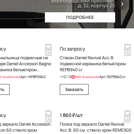
осу
По запросу
 мыльница подвесные на
Стакан Daniel Revival Acc.B.
ре Daniel Accessori Bagno
подвесной керамика белый/хром
ерамика белые/хром
REPB940 cr
2
ет в наличии
Арт.
HIPBPS942
0
0
Нет в наличии
Арт.
REPB940 cr
ть
Заказать
осу
1 860 ₽/
шт
 зеркало Daniel Accessori
Полка под зеркало Daniel Revival
ton 60 стекло хром
Acc.B. 60 см. стекло хром REME900