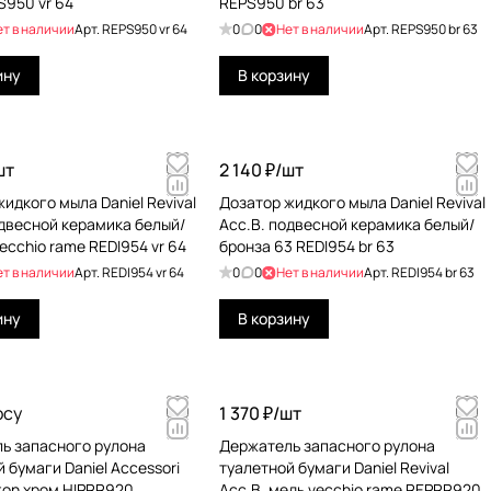
S950 vr 64
REPS950 br 63
ет в наличии
Арт.
REPS950 vr 64
0
0
Нет в наличии
Арт.
REPS950 br 63
ину
В корзину
шт
2 140 ₽/
шт
идкого мыла Daniel Revival
Дозатор жидкого мыла Daniel Revival
одвесной керамика белый/
Acc.B. подвесной керамика белый/
ecchio rame REDI954 vr 64
бронза 63 REDI954 br 63
ет в наличии
Арт.
REDI954 vr 64
0
0
Нет в наличии
Арт.
REDI954 br 63
ину
В корзину
осу
1 370 ₽/
шт
ь запасного рулона
Держатель запасного рулона
 бумаги Daniel Accessori
туалетной бумаги Daniel Revival
lton хром HIPRR920
Acc.B. медь vecchio rame REРRR920