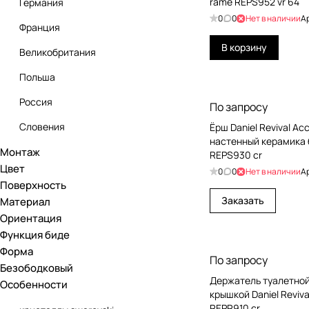
rame REPS952 vr 64
Германия
Axor
0
0
Нет в наличии
А
Франция
Azzurra
В корзину
Великобритания
Bemeta
Польша
Benesque
Россия
По запросу
Bertocci
Словения
Ёрш Daniel Revival Ac
Burgbad
настенный керамика
Монтаж
Чехия
REPS930 cr
Burlington
Цвет
0
0
Нет в наличии
А
Швейцария
Carimali
Поверхность
Заказать
Материал
Япония
Catalano
Ориентация
CEA Design
Функция биде
Форма
Cielo
По запросу
Безободковый
Держатель туалетной
Cisal
Особенности
крышкой Daniel Reviva
Colombo Design
REPR910 cr