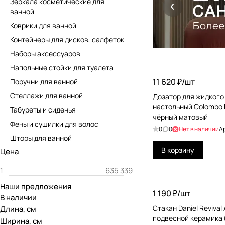
Зеркала косметические для
ванной
Коврики для ванной
Контейнеры для дисков, салфеток
Наборы аксессуаров
Напольные стойки для туалета
11 620 ₽/
шт
Поручни для ванной
Стеллажи для ванной
Дозатор для жидкого
настольный Colombo
Табуреты и сиденья
чёрный матовый
Фены и сушилки для волос
0
0
Нет в наличии
А
Шторы для ванной
В корзину
Цена
Наши предложения
1 190 ₽/
шт
В наличии
Стакан Daniel Revival 
Длина, см
подвесной керамика
Ширина, см