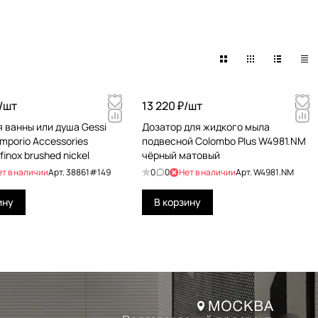
/
шт
13 220 ₽/
шт
я ванны или душа Gessi
Дозатор для жидкого мыла
mporio Accessories
подвесной Colombo Plus W4981.NM
finox brushed nickel
чёрный матовый
ет в наличии
Арт.
38861#149
0
0
Нет в наличии
Арт.
W4981.NM
ину
В корзину