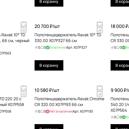
В корзину
В корз
20 700 ₽/
шт
18 000 ₽
Ravak 10° TD
Полотенцедержатель Ravak 10° TD
Полотенц
, 66 см, черный
330.00 X07P327 66 см
CR 330.0
0
0
В наличии
Арт.
X07P327
0
0
В
07P563
В корзину
В корз
10 580 ₽/
шт
9 900 ₽/
TD 220.20 с
Полотенцедержатель Ravak Chrome
Полотенц
ный X07P558
CR 320.00 X07P193 66 см
340.20 (п
X07P564
07P558
0
0
Нет в наличии
Арт.
X07P193
0
0
В