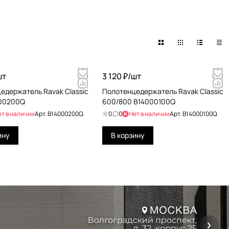
шт
3 120 ₽/
шт
едержатель Ravak Classic
Полотенцедержатель Ravak Classic
000200Q
600/800 B14000100Q
ет в наличии
Арт.
B14000200Q
0
0
Нет в наличии
Арт.
B14000100Q
ину
В корзину