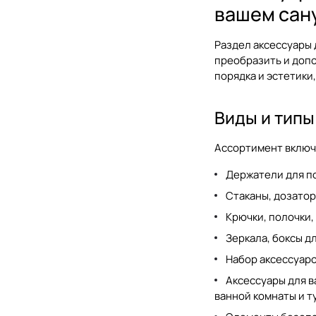
Laufen
вашем сан
Mamoli
Раздел
аксессуары 
MESTRE
преобразить и доп
порядка и эстетики
Milldue
Nemo
Виды и типы
Nicolazzi
Ассортимент включ
Nofer
Держатели для п
Novellini
Стаканы, дозатор
OASIS BATHROOM
Крючки, полочки
Omoikiri
Зеркала, боксы д
Radaway
Набор аксессуаро
Аксессуары для в
Ramonsoler
ванной комнаты и т
Ravak