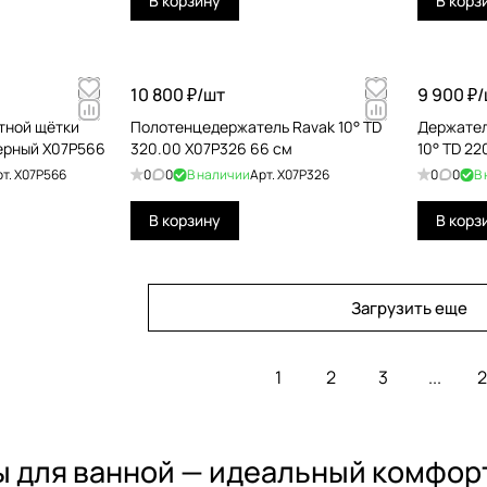
В корзину
В корз
10 800 ₽/
шт
9 900 ₽/
тной щётки
Полотенцедержатель Ravak 10° TD
Держател
черный X07P566
320.00 X07P326 66 см
10° TD 22
рт.
X07P566
0
0
В наличии
Арт.
X07P326
0
0
В
В корзину
В корз
Загрузить еще
1
2
3
...
2
 для ванной — идеальный комфорт