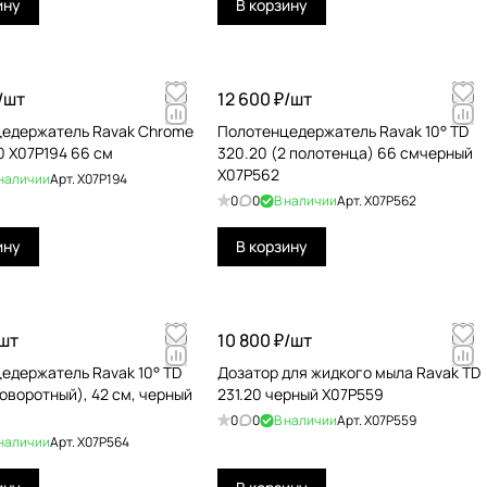
ину
В корзину
/
шт
12 600 ₽/
шт
едержатель Ravak Chrome
Полотенцедержатель Ravak 10° TD
0 X07P194 66 см
320.20 (2 полотенца) 66 смчерный
X07P562
 наличии
Арт.
X07P194
0
0
В наличии
Арт.
X07P562
ину
В корзину
шт
10 800 ₽/
шт
едержатель Ravak 10° TD
Дозатор для жидкого мыла Ravak TD
оворотный), 42 см, черный
231.20 черный X07P559
0
0
В наличии
Арт.
X07P559
 наличии
Арт.
X07P564