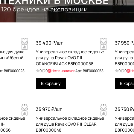
39 490 ₽/
шт
37 950 ₽
ье для душа
Универсальное складное сиденье
Универса
ачный/белый
для душа Ravak OVO P II-
для душа 
ORANGE/BLACK B8F0000058
B8F0000
рт.
B8F0000028
0
0
Нет в наличии
Арт.
B8F0000058
0
0
Н
В корзину
В корз
35 970 ₽/
шт
35 750 ₽
дное сиденье
Универсальное складное сиденье
Универса
II-
для душа Ravak OVO P II-CLEAR
для душа 
00056
B8F0000048
B8F0000