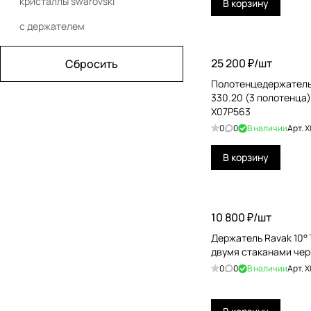
кристаллы swarovski
В корзину
Daniel
с держателем
Dea Design
25 200 ₽/
шт
Сбросить
Decor Walther
Полотенцедержатель 
330.20 (3 полотенца)
Devon&Devon
X07P563
Dornbracht
0
0
В наличии
Арт.
X
Duravit
В корзину
Effegibi
Emco
10 800 ₽/
шт
Fantini
Держатель Ravak 10° 
Fima Carlo Frattini
двумя стаканами чер
0
0
В наличии
Арт.
X
Geberit
Gessi