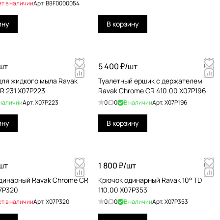
ет в наличии
Арт.
B8F0000054
ину
В корзину
шт
5 400 ₽/
шт
для жидкого мыла Ravak
Туалетный ершик с держателем
R 231 X07P223
Ravak Chrome CR 410.00 X07P196
 наличии
Арт.
X07P223
0
0
В наличии
Арт.
X07P196
ину
В корзину
шт
1 800 ₽/
шт
динарный Ravak Chrome CR
Крючок одинарный Ravak 10° TD
07P320
110.00 X07P353
ет в наличии
Арт.
X07P320
0
0
В наличии
Арт.
X07P353