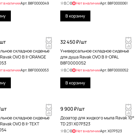
ет в наличии
Арт.
B8F0000049
0
0
Нет в наличии
Арт.
B8F0000061
ину
В корзину
шт
32 450 ₽/
шт
льное складное сиденье
Универсальное складное сиденье
 Ravak OVO B II-ORANGE
для душа Ravak OVO B II-OPAL
053
B8F0000052
ет в наличии
Арт.
B8F0000053
0
0
Нет в наличии
Арт.
B8F0000052
ину
В корзину
/
шт
9 900 ₽/
шт
льное складное сиденье
Дозатор для жидкого мыла Ravak 10°
Ravak OVO B II-TEXT
TD 231 X07P323
054
0
0
Нет в наличии
Арт.
X07P323