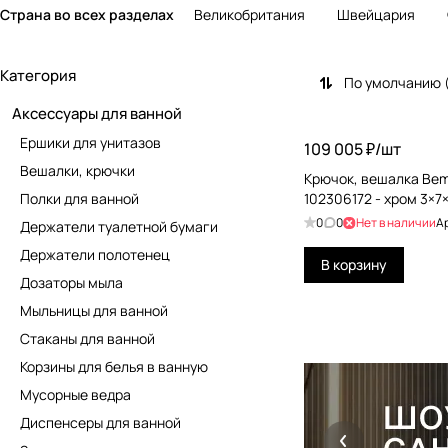
Страна во всех разделах
Великобритания
Швейцария
Категория
По умолчанию 
Аксессуары для ванной
Ершики для унитазов
109 005 ₽/
шт
Вешалки, крючки
Крючок, вешалка Bem
Полки для ванной
102306172 - хром 3×7
0
0
Нет в наличии
А
Держатели туалетной бумаги
Держатели полотенец
В корзину
Дозаторы мыла
Мыльницы для ванной
Стаканы для ванной
Корзины для белья в ванную
Мусорные ведра
Диспенсеры для ванной