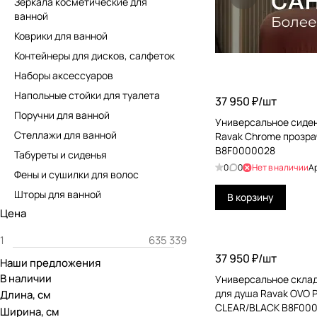
Зеркала косметические для
ванной
Коврики для ванной
Контейнеры для дисков, салфеток
Наборы аксессуаров
Напольные стойки для туалета
37 950 ₽/
шт
Поручни для ванной
Универсальное сиден
Стеллажи для ванной
Ravak Chrome прозр
B8F0000028
Табуреты и сиденья
0
0
Нет в наличии
А
Фены и сушилки для волос
Шторы для ванной
В корзину
Цена
37 950 ₽/
шт
Наши предложения
В наличии
Универсальное скла
для душа Ravak OVO P 
Длина, см
CLEAR/BLACK B8F00
Ширина, см