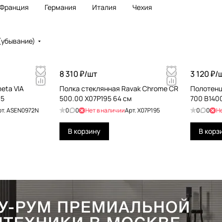
Франция
Германия
Италия
Чехия
(убывание)
8 310 ₽/
шт
3 120 ₽/
eta VIA
Полка стеклянная Ravak Chrome CR
Полотенц
×5
500.00 X07P195 64 см
700 B14
рт.
ASEN0972N
0
0
Нет в наличии
Арт.
X07P195
0
0
Н
В корзину
В корз