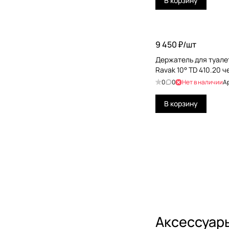
В корзину
Gessi Emporio
Globo
9 450 ₽/
шт
Grohe
Держатель для туале
Hansgrohe
Ravak 10° TD 410.20 
Hatria
0
0
Нет в наличии
А
Jacob Delafon
В корзину
Jorger
Kerama Marazzi
Kerasan
Keuco
KLUDI
KNIEF
Аксессуары