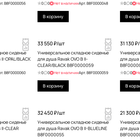
рт.
B8F0000056
0
0
Нет в наличии
Арт.
B8F0000048
0
0
Н
В корзину
В корз
33 550 ₽/
шт
31 130 ₽/
дное сиденье
Универсальное складное сиденье
Универса
 II-OPAL/BLACK
для душа Ravak OVO B II-
для душа
CLEAR/BLACK B8F0000059
B8F0000
рт.
B8F0000060
0
0
Нет в наличии
Арт.
B8F0000059
0
0
Н
В корзину
В корз
32 450 ₽/
шт
21 300 ₽
дное сиденье
Универсальное складное сиденье
Универса
 II-CLEAR
для душа Ravak OVO B II-BLUELINE
для душа 
B8F0000055
B8F0000