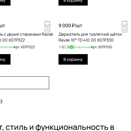
ину
В корзину
шт
9 000 ₽/
шт
ь с двумя стаканами Ravak
Держатель для туалетной щётки
0.00 X07P322
Ravak 10° TD 410.00 X07P330
 наличии
Арт.
X07P322
0
0
В наличии
Арт.
X07P330
ину
В корзину
3
, стиль и функциональность в