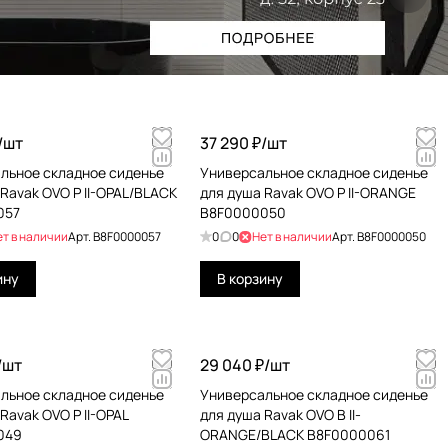
/
шт
37 290 ₽/
шт
льное складное сиденье
Универсальное складное сиденье
Ravak OVO P II-OPAL/BLACK
для душа Ravak OVO P II-ORANGE
057
B8F0000050
ет в наличии
Арт.
B8F0000057
0
0
Нет в наличии
Арт.
B8F0000050
ину
В корзину
/
шт
29 040 ₽/
шт
льное складное сиденье
Универсальное складное сиденье
Ravak OVO P II-OPAL
для душа Ravak OVO B II-
049
ORANGE/BLACK B8F0000061