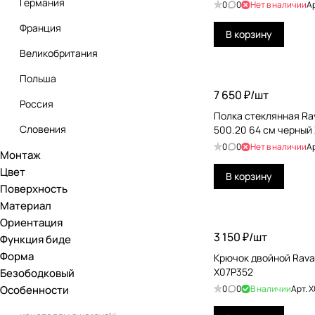
Германия
0
0
Нет в наличии
А
Axor
Франция
В корзину
Azzurra
Великобритания
Bemeta
Польша
Benesque
7 650 ₽/
шт
Россия
Bertocci
Полка стеклянная Rav
Словения
500.20 64 см черный
Burgbad
0
0
Нет в наличии
А
Монтаж
Чехия
Burlington
Цвет
В корзину
Швейцария
Carimali
Поверхность
Материал
Япония
Catalano
Ориентация
3 150 ₽/
шт
CEA Design
Функция биде
Форма
Крючок двойной Ravak
Cielo
X07P352
Безободковый
Cisal
Особенности
0
0
В наличии
Арт.
X
Colombo Design