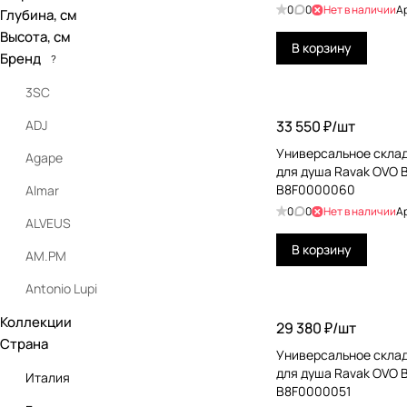
0
0
Нет в наличии
А
Глубина, см
Высота, см
В корзину
Бренд
?
3SC
ADJ
33 550 ₽/
шт
Универсальное скла
Agape
для душа Ravak OVO B
B8F0000060
Almar
0
0
Нет в наличии
А
ALVEUS
В корзину
AM.PM
Antonio Lupi
Коллекции
Antrax
29 380 ₽/
шт
Страна
Arbi
Универсальное скла
для душа Ravak OVO B
Италия
Artceram
B8F0000051