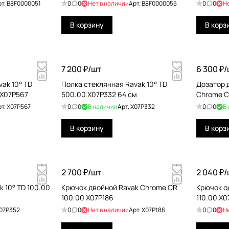
рт.
B8F0000051
0
0
Нет в наличии
Арт.
B8F0000055
0
0
Н
В корзину
В корз
7 200 ₽/
шт
6 300 ₽/
ak 10° TD
Полка стеклянная Ravak 10° TD
Дозатор 
 X07P567
500.00 X07P332 64 см
Chrome C
рт.
X07P567
0
0
В наличии
Арт.
X07P332
0
0
В
В корзину
В корз
2 700 ₽/
шт
2 040 ₽/
 10° TD 100.00
Крючок двойной Ravak Chrome CR
Крючок о
100.00 X07P186
110.00 X
07P352
0
0
Нет в наличии
Арт.
X07P186
0
0
Н