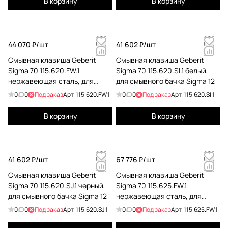
В корзину
В корзину
44 070 ₽/
шт
41 602 ₽/
шт
Cмывная клавиша Geberit
Cмывная клавиша Geberit
Sigma 70 115.620.FW.1
Sigma 70 115.620.SI.1 белый,
нержавеющая сталь, для
для смывного бачка Sigma 12
смывного бачка Sigma 12
0
0
Под заказ
Арт.
115.620.FW.1
0
0
Под заказ
Арт.
115.620.SI.1
В корзину
В корзину
41 602 ₽/
шт
67 776 ₽/
шт
Cмывная клавиша Geberit
Cмывная клавиша Geberit
Sigma 70 115.620.SJ.1 черный,
Sigma 70 115.625.FW.1
для смывного бачка Sigma 12
нержавеющая сталь, для
смывного бачка Sigma 8
0
0
Под заказ
Арт.
115.620.SJ.1
0
0
Под заказ
Арт.
115.625.FW.1