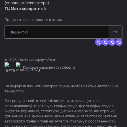
r
(справа от эскалатора)
i
ТЦ Метр
к
вадратный
m
Подписаться
на новости и акции
o
© 2026 Сантехкомфорт Элит
Конфиденциальность
Оферта
На информационном ресурсе применяются
рекомендательные
технологии
.
Все ресурсы сайта santehkomfort.ru, включая (но не
ограничиваясь) текстовую, графическую, фотографическую и
видео информацию, структуру, дизайн и оформление страниц,
доменное имя, фирменное наименование являются объектами
авторского права и прав на интеллектуальную собственность,
защищены российским законодательством и международными