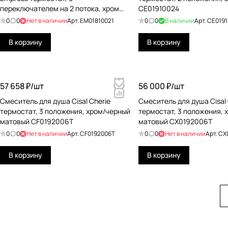
переключателем на 2 потока, хром
CE01910024
EM01810021
0
0
Нет в наличии
Арт.
EM01810021
0
0
В наличии
Арт.
CE0191
В корзину
В корзину
57 658 ₽/
шт
56 000 ₽/
шт
Cмеситель для душа Cisal Cherie
Cмеситель для душа Cisal 
термостат, 3 положения, хром/черный
термостат, 3 положения, 
матовый CF0192006T
матовый CX0192006T
0
0
Нет в наличии
Арт.
CF0192006T
0
0
Нет в наличии
Арт.
CX
В корзину
В корзину