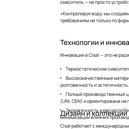
смеситель — не просто устройс
«Контролируя воду, мы создаём
требованиям не только по форм
Технологии и иннов
Инновации в Cisal — это не ра
Термостатические смесители
Высококачественные материа
долговечность и эстетичность.
Полный производственный ц
(UNI, CEN) и ориентирована на
Экологичность и ресурсосбе
Дизайн и коллекции
минимизации влияния производ
Cisal работает с международны