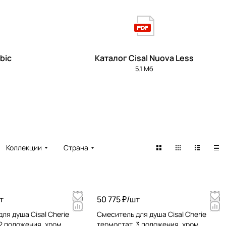
bic
Каталог Cisal Nuova Less
5,1 Мб
Коллекции
Страна
т
50 775 ₽/
шт
ля душа Cisal Cherie
Cмеситель для душа Cisal Cherie
2 положения, хром
термостат, 3 положения, хром