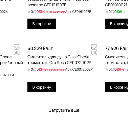
розовое CF0191007E
CE01910021
0024
0
0
Нет в наличии
Арт.
CF0191007E
0
0
В на
В корзину
В корзин
60 229 ₽/
шт
77 426 ₽/
ш
Cherie
Cмеситель для душа Cisal Cherie
Cмеситель д
хром/черный
термостат, Oro Rosa CE0072002P
термостат,
0
0
Нет в наличии
Арт.
CE0072002P
0
0
Нет 
0192006T
В корзину
В корзин
Загрузить еще