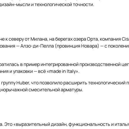
дизайн-мысли и технологической точности.
не к северу от Милана, на берегах озера Орта, компания C
ования — Алзо-ди-Пелла (провинция Новара) — с поколени
ратилась в пример интегрированной производственной цепо
ия и упаковки — всё «made in Italy».
 в группу Huber, что позволило расширить технологический
днорычажной смесительной арматуры.
ика. Это «выразительный дизайн, функциональность и итал