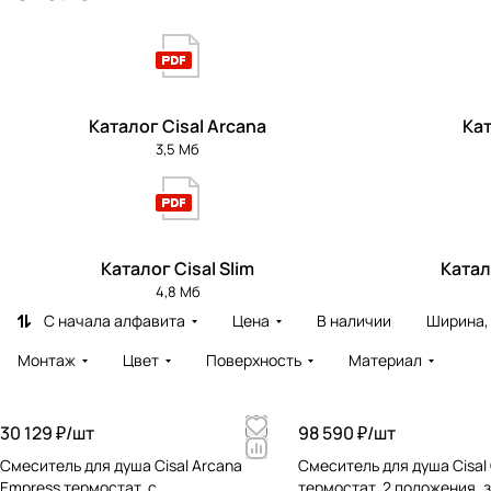
Каталог Cisal Arcana
Кат
3,5 Мб
Каталог Cisal Slim
Катал
4,8 Мб
С начала алфавита
Цена
В наличии
Ширина,
Монтаж
Цвет
Поверхность
Материал
30 129 ₽/
шт
98 590 ₽/
шт
Cмеситель для душа Cisal Arcana
Cмеситель для душа Cisal 
Empress термостат, с
термостат, 2 положения, 