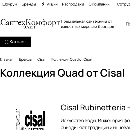
Шоурум
Бренды
Акции
Распродажа
О компании
Сотру
Премиальная сантехника от
известных мировых брендов
Каталог
Главная
Бренды
Cisal
Коллекция Quad от Cisal
Коллекция Quad от Cisal
Cisal Rubinetteri
Искусство воды. Инженерия фор
объединяет традиции и иннова