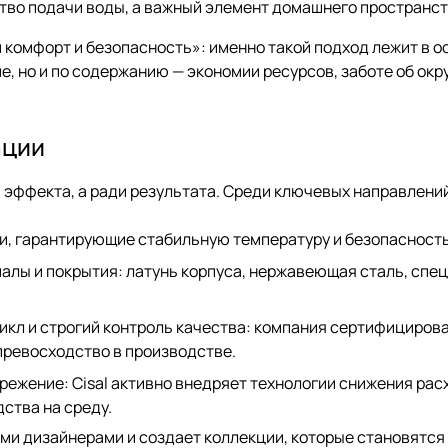
тво подачи воды, а важный элемент домашнего пространст
 комфорт и безопасность»: именно такой подход лежит в о
е, но и по содержанию — экономии ресурсов, заботе об ок
ации
ди эффекта, а ради результата. Среди ключевых направлени
, гарантирующие стабильную температуру и безопасность
лы и покрытия: латунь корпуса, нержавеющая сталь, сп
икл и строгий контроль качества: компания сертифициро
 превосходство в производстве.
режение: Cisal активно внедряет технологии снижения рас
ства на среду.
ми дизайнерами и создает коллекции, которые становятся а