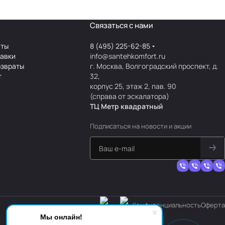
Связаться с нами
аты
8 (495) 225-62-85
тавки
info@santehkomfort.ru
озвраты
г. Москва, Волгоградский проспект, д.
т
32,
корпус 25, этаж 2, пав. 90
(справа от эскалатора)
ТЦ Метр
к
вадратный
Подписаться
на новости и акции
Конфиденциальность
Оферта
Мы онлайн!