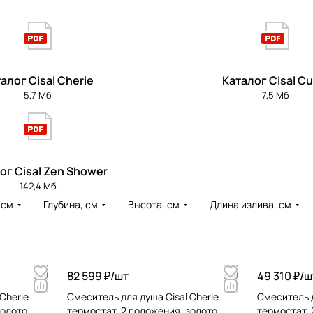
алог Cisal Cherie
Каталог Cisal Cu
5,7 Мб
7,5 Мб
ог Cisal Zen Shower
142,4 Мб
 см
Глубина, см
Высота, см
Длина излива, см
82 599 ₽/
шт
49 310 ₽/
ш
Cherie
Cмеситель для душа Cisal Cherie
Cмеситель д
золото
термостат, 2 положения, золото
термостат, 