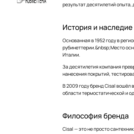
результат десятилетий опыта, 
История и наследие
Основанная в 1952 году в регио
рубинеттерии.&nbsp;Место осн
Италии.
За десятилетия компания прев
нанесения покрытий, тестирован
В 2009 году бренд Cisal вошёл
области термостатической и о
Философия бренда
Cisal — это не просто сантехн