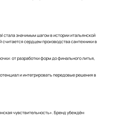
isal стала значимым шагом в истории итальянской
й считается сердцем производства сантехники в
чки: от разработки форм до финального литья,
 потенциал и интегрировать передовые решения в
ьянская чувствительность». Бренд убеждён: