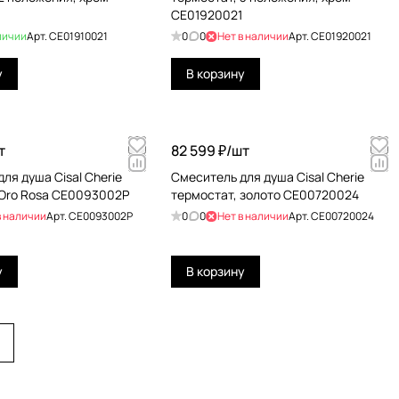
CE01920021
личии
Арт.
CE01910021
0
0
Нет в наличии
Арт.
CE01920021
у
В корзину
т
82 599 ₽/
шт
ля душа Cisal Cherie
Cмеситель для душа Cisal Cherie
 Oro Rosa CE0093002P
термостат, золото CE00720024
в наличии
Арт.
CE0093002P
0
0
Нет в наличии
Арт.
CE00720024
у
В корзину