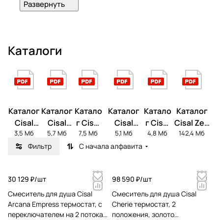
Каталоги
Каталог
Каталог
Катало
Каталог
Катало
Каталог
Cisal
Cisal
г Cisal
Cisal
г Cisal
Cisal Zen
3,5 Мб
5,7 Мб
7,5 Мб
5,1 Мб
4,8 Мб
142,4 Мб
Arcana
Cherie
Cubic
Nuova
Slim
Shower
Less
Фильтр
С начала алфавита
30 129 ₽/
шт
98 590 ₽/
шт
Cмеситель для душа Cisal
Cмеситель для душа Cisal
Arcana Empress термостат, с
Cherie термостат, 2
переключателем на 2 потока,
положения, золото