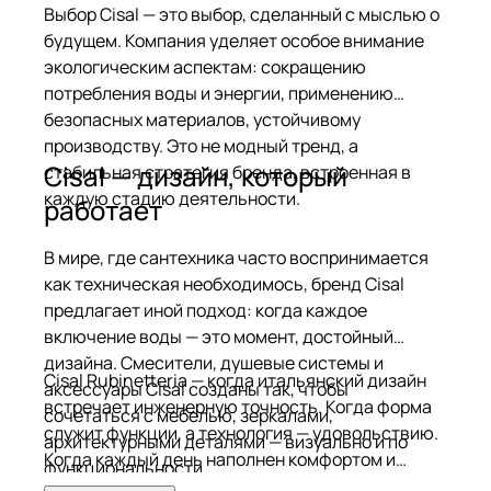
Выбор Cisal — это выбор, сделанный с мыслью о
будущем. Компания уделяет особое внимание
экологическим аспектам: сокращению
потребления воды и энергии, применению
безопасных материалов, устойчивому
производству. Это не модный тренд, а
Cisal — дизайн, который
стабильная стратегия бренда, встроенная в
каждую стадию деятельности.
работает
В мире, где сантехника часто воспринимается
как техническая необходимось, бренд Cisal
предлагает иной подход: когда каждое
включение воды — это момент, достойный
дизайна. Смесители, душевые системы и
Cisal Rubinetteria — когда итальянский дизайн
аксессуары Cisal созданы так, чтобы
встречает инженерную точность. Когда форма
сочетаться с мебелью, зеркалами,
служит функции, а технология — удовольствию.
архитектурными деталями — визуально и по
Когда каждый день наполнен комфортом и
функциональности.
элегантностью. Cisal. Design that works.