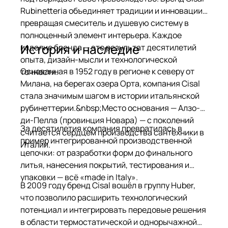
Rubinetteria объединяет традиции и инновации,
превращая смеситель и душевую систему в
полноценный элемент интерьера. Каждое
История и наследие
изделие бренда — это результат десятилетий
опыта, дизайн-мысли и технологической
Основанная в 1952 году в регионе к северу от
точности.
Милана, на берегах озера Орта, компания Cisal
стала значимым шагом в истории итальянской
рубинеттерии.&nbsp;Место основания — Алзо-
ди-Пелла (провинция Новара) — с поколений
За десятилетия компания превратилась в
считается сердцем производства сантехники в
пример интегрированной производственной
Италии.
цепочки: от разработки форм до финального
литья, нанесения покрытий, тестирования и
упаковки — всё «made in Italy».
В 2009 году бренд Cisal вошёл в группу Huber,
что позволило расширить технологический
потенциал и интегрировать передовые решения
в области термостатической и однорычажной