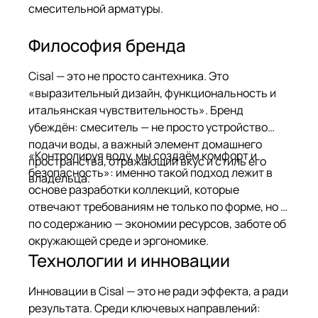
смесительной арматуры.
Философия бренда
Cisal — это не просто сантехника. Это
«выразительный дизайн, функциональность и
итальянская чувствительность». Бренд
убеждён: смеситель — не просто устройство
подачи воды, а важный элемент домашнего
«Контролируя воду, мы создаём комфорт и
пространства, отражающий вкус и стиль его
безопасность»: именно такой подход лежит в
владельца.
основе разработки коллекций, которые
отвечают требованиям не только по форме, но и
по содержанию — экономии ресурсов, заботе об
окружающей среде и эргономике.
Технологии и инновации
Инновации в Cisal — это не ради эффекта, а ради
результата. Среди ключевых направлений: