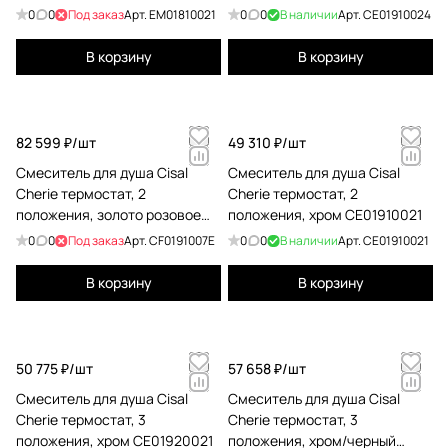
хром EM01810021
CE01910024
0
0
Под заказ
Арт.
EM01810021
0
0
В наличии
Арт.
CE01910024
В корзину
В корзину
82 599 ₽/
шт
49 310 ₽/
шт
Cмеситель для душа Cisal
Cмеситель для душа Cisal
Cherie термостат, 2
Cherie термостат, 2
положения, золото розовое
положения, хром CE01910021
CF0191007E
0
0
Под заказ
Арт.
CF0191007E
0
0
В наличии
Арт.
CE01910021
В корзину
В корзину
50 775 ₽/
шт
57 658 ₽/
шт
Cмеситель для душа Cisal
Cмеситель для душа Cisal
Cherie термостат, 3
Cherie термостат, 3
положения, хром CE01920021
положения, хром/черный