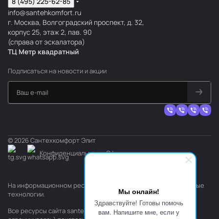
8 (495) 225-62-85
c
i
s
n
e
info@santehkomfort.ru
г. Москва, Волгоградский проспект, д. 32,
a
c
s
a
n
корпус 25, этаж 2, пав. 90
t
(справа от эскалатора)
ТЦ Метр
к
вадратный
Подписаться
на новости и акции
© 2026 Сантехкомфорт Элит
Конфиденциальность
Оферта
На информационном ресурсе применяются
рекомендательные
Мы онлайн!
технологии
.
Здравствуйте! Готовы помочь
Все ресурсы сайта santehkomfort.ru, включая (но не
вам. Напишите мне, если у