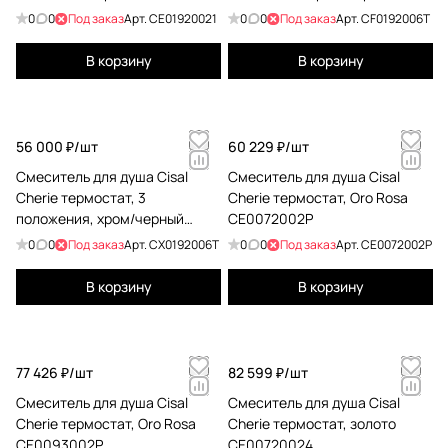
матовый CF0192006T
0
0
Под заказ
Арт.
CE01920021
0
0
Под заказ
Арт.
CF0192006T
В корзину
В корзину
56 000 ₽/
шт
60 229 ₽/
шт
Cмеситель для душа Cisal
Cмеситель для душа Cisal
Cherie термостат, 3
Cherie термостат, Oro Rosa
положения, хром/черный
CE0072002P
матовый CX0192006T
0
0
Под заказ
Арт.
CX0192006T
0
0
Под заказ
Арт.
CE0072002P
В корзину
В корзину
77 426 ₽/
шт
82 599 ₽/
шт
Cмеситель для душа Cisal
Cмеситель для душа Cisal
Cherie термостат, Oro Rosa
Cherie термостат, золото
CE0093002P
CE00720024