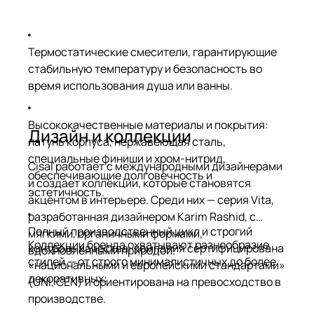
Термостатические смесители, гарантирующие
стабильную температуру и безопасность во
время использования душа или ванны.
Высококачественные материалы и покрытия:
Дизайн и коллекции
латунь корпуса, нержавеющая сталь,
специальные финиши и хром-нитрид,
Cisal работает с международными дизайнерами
обеспечивающие долговечность и
и создает коллекции, которые становятся
эстетичность.
акцентом в интерьере. Среди них — серия Vita,
разработанная дизайнером Karim Rashid, с
Полный производственный цикл и строгий
мягкими, органичными формами,
Коллекции бренда охватывают разнообразие
контроль качества: компания сертифицирована
вдохновлёнными природой.
стилей — от строго минималистичных до более
«национальными и европейскими стандартами»
декоративных:
(UNI, CEN) и ориентирована на превосходство в
производстве.