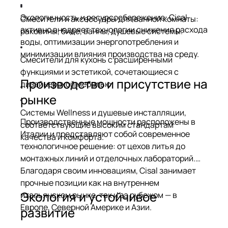
Экологичность и ресурсосбережение: Cisal
Смесители и аксессуары для ванной комнаты:
активно внедряет технологии снижения расхода
раковины, биде, ванны, душевые системы.
воды, оптимизации энергопотребления и
минимизации влияния производства на среду.
Смесители для кухонь с расширенными
функциями и эстетикой, сочетающиеся с
Производство и присутствие на
дизайнерской мебелью.
рынке
Системы Wellness и душевые инсталляции,
Производственные мощности расположены в
соответствующие высоким стандартам
Италии и представляют собой современное
качества и комфорта.
технологичное решение: от цехов литья до
монтажных линий и отделочных лабораторий.
Благодаря своим инновациям, Cisal занимает
прочные позиции как на внутреннем
Экология и устойчивое
итальянском рынке, так и за рубежом — в
Европе, Северной Америке и Азии.
развитие