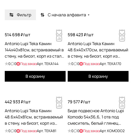
и новаторский бренд, способный опережать и
задавать тенденции и вкусы рынка. Стремление
Фильтр
С начала алфавита
находить инновационные решения открыло для
Antonio Lupi новые пути, еще неизвестные
несколько лет назад.
514 698 ₽/
шт
598 423 ₽/
шт
Antonio Lupi Teka Камин
Antonio Lupi Teka Камин
144х40х81см, встраиваемый в
48.6х40х170см, встраиваемый
стену, на биоэт, корп из стали,
в стену, на биоэт, корп из
с противопожарн стеклом и
стали, с противопожарн
0
0
Под заказ
Арт.
TEKA144
0
0
Под заказ
Арт.
TEKA170
горелкой LAFLACA, покрыт
стеклом и горелкой LAFLACA,
черной краской TEKA144
покрыт черной краской
В корзину
В корзину
TEKA170
442 933 ₽/
шт
79 577 ₽/
шт
Antonio Lupi Teka Камин
Биде подвесное Antonio Lupi
48.6х40х81см, встраиваемый
Komodo 54х36,6, 1 отв под
в стену, на биоэт, корп из
смеситель, белый глянец
стали, с противопожарн
А0002423688
0
0
Под заказ
Арт.
TEKA81
0
0
Под заказ
Арт.
KOMODO2