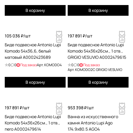
стеклом и горелкой LAFLACA,
покрыт черной краской TEKA81
В корзину
В корзину
105 036 ₽/
шт
197 891 ₽/
шт
Биде подвесное Antonio Lupi
Биде подвесное Antonio Lupi
Komodo 54х36,6, белый
Komodo 54х36х26см., 1 отв.,
матовый А0002423689
GRIGIO VESUVIO А0002479615
0
0
Под заказ
Арт.
KOMODO4
0
0
Под заказ
Арт.
KOMODO2C GRIGIO VESUVIO
В корзину
В корзину
197 891 ₽/
шт
953 398 ₽/
шт
Биде подвесное Antonio Lupi
Ванна из искусственного
Komodo 54х36х26см., 1 отв.,
камня Antonio Lupi Ago
nero А0002479614
174.9x80.5 AGO4