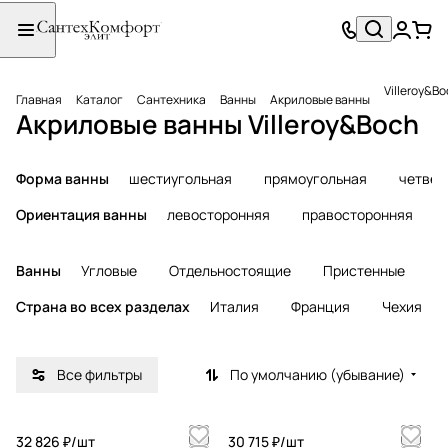
Villeroy&B
Главная
Каталог
Сантехника
Ванны
Акриловые ванны
Акриловые ванны Villeroy&Boch
Форма ванны
шестиугольная
прямоугольная
четвер
Ориентация ванны
левосторонняя
правосторонняя
Ванны
Угловые
Отдельностоящие
Пристенные
О
Страна во всех разделах
Италия
Франция
Чехия
Все фильтры
По умолчанию (убывание)
32 826 ₽/
шт
30 715 ₽/
шт