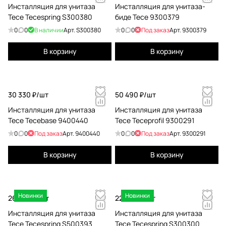
Инсталляция для унитаза
Инсталляция для унитаза-
Tece Tecespring S300380
биде Tece 9300379
0
0
В наличии
Арт.
S300380
0
0
Под заказ
Арт.
9300379
В корзину
В корзину
30 330 ₽/
шт
50 490 ₽/
шт
Инсталляция для унитаза
Инсталляция для унитаза
Tece Tecebase 9400440
Tece Teceprofil 9300291
0
0
Под заказ
Арт.
9400440
0
0
Под заказ
Арт.
9300291
В корзину
В корзину
Новинки
Новинки
26 460 ₽/
шт
22 590 ₽/
шт
Инсталляция для унитаза
Инсталляция для унитаза
Tece Tecespring S500393
Tece Tecespring S300300