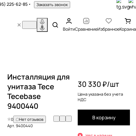
95) 225-62-85
Заказать звонок
Войти
Сравнение
Избранное
Корзина
Инсталляция для
30 330 ₽/
шт
унитаза Tece
Tecebase
Цена указана без учета
НДС
9400440
В корзину
0
Нет отзывов
Арт.
9400440
Нет в наличии