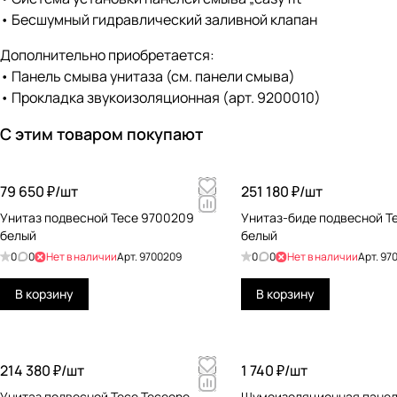
• Бесшумный гидравлический заливной клапан
Дополнительно приобретается:
• Панель смыва унитаза (см. панели смыва)
• Прокладка звукоизоляционная (арт. 9200010)
С этим товаром покупают
79 650 ₽/
шт
251 180 ₽/
шт
Унитаз подвесной Tece 9700209
Унитаз-биде подвесной T
белый
белый
0
0
Нет в наличии
Арт.
9700209
0
0
Нет в наличии
Арт.
97
В корзину
В корзину
214 380 ₽/
шт
1 740 ₽/
шт
Унитаз подвесной Tece Teceone
Шумоизоляционная панел