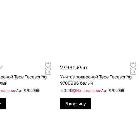
т
27 990 ₽/
шт
есной Tece Tecespring
Унитаз подвесной Tece Tecespring
лый
9700996 белый
в наличии
Арт.
9700998
0
0
Нет в наличии
Арт.
9700996
у
В корзину