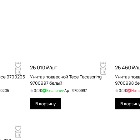
26 010 ₽/
шт
26 460 ₽/
ш
ece 9700205
Унитаз подвесной Tece Tecespring
Унитаз подв
9700997 белый
9700998 бе
00205
0
0
В наличии
Арт.
9700997
0
0
Нет 
В корзину
В корзин
ь для