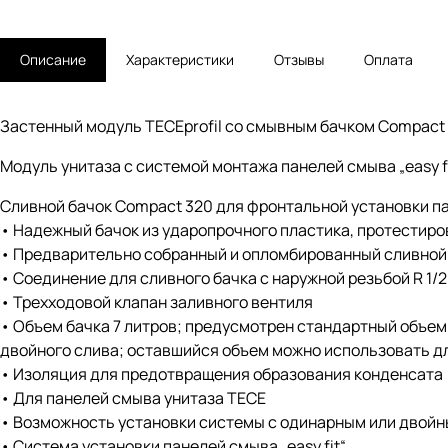
Описание
Характеристики
Отзывы
Оплата
Застенный модуль TECEprofil со смывным бачком Compact 
Модуль унитаза с системой монтажа панелей смыва „easy fi
Сливной бачок Compact 320 для фронтальной установки п
• Надежный бачок из ударопрочного пластика, протестиров
• Предварительно собранный и опломбированный сливной 
• Соединение для сливного бачка с наружной резьбой R 1/
• Трехходовой клапан заливного вентиля
• Объем бачка 7 литров; предусмотрен стандартный объем 
двойного слива; оставшийся объем можно использовать д
• Изоляция для предотвращения образования конденсата
• Для панелей смыва унитаза TECE
• Возможность установки системы с одинарным или двойн
• Система установки панелей смыва „easy fit“