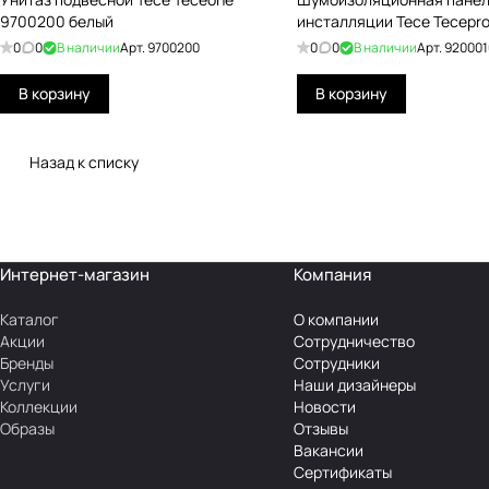
9700200 белый
инсталляции Tece Tecepro
0
0
В наличии
Арт.
9700200
0
0
В наличии
Арт.
920001
В корзину
В корзину
Назад к списку
Интернет-магазин
Компания
Каталог
О компании
Акции
Сотрудничество
Бренды
Сотрудники
Услуги
Наши дизайнеры
Коллекции
Новости
Образы
Отзывы
Вакансии
Сертификаты