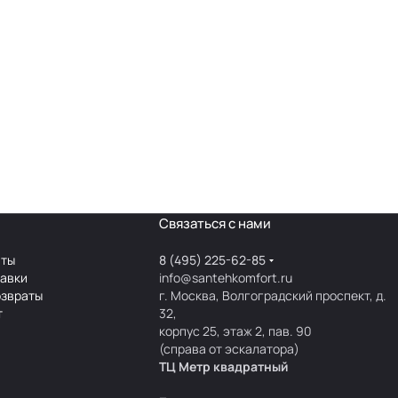
Связаться с нами
аты
8 (495) 225-62-85
тавки
info@santehkomfort.ru
озвраты
г. Москва, Волгоградский проспект, д.
т
32,
корпус 25, этаж 2, пав. 90
(справа от эскалатора)
ТЦ Метр
к
вадратный