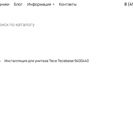
8 (4
дники
Блог
Информация
Контакты
в
Инсталляция для унитаза Tece Tecebase 9400440