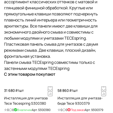
ассортимент классических оттенков с матовой и
глянцевой финишной обработкой. Круглые или
прямоугольные клавиши позволяют подчеркнуть
плавность линий интерьера или геометричность
архитектуры. Все панели имеют две клавиши для
экономичного двойного смыва и совместимы с
любыми модулями и унитазами TECEspring.
Пластиковая панель смыва для унитазов c двумя
режимами смыва. Две клавиши, плоский дизайн,
фронтальная установка.
Панели смыва TECEspring совместимы только с
застенными модулями TECEspring
С этим товаром покупают
31 680 ₽/
шт
58 860 ₽/
шт
Инсталляция для унитаза
Инсталляция для унитаза-
Tece Tecespring S300380
биде Tece 9300379
0
0
В наличии
Арт.
S300380
0
0
Под заказ
Арт.
9300379