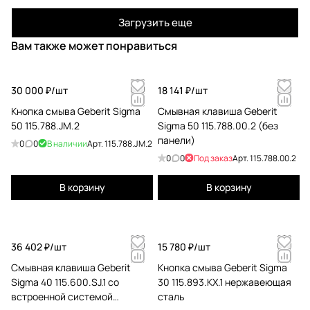
Загрузить еще
Вам также может понравиться
30 000 ₽/
шт
18 141 ₽/
шт
Кнопка смыва Geberit Sigma
Смывная клавиша Geberit
50 115.788.JM.2
Sigma 50 115.788.00.2 (без
панели)
0
0
В наличии
Арт.
115.788.JM.2
0
0
Под заказ
Арт.
115.788.00.2
В корзину
В корзину
36 402 ₽/
шт
15 780 ₽/
шт
Cмывная клавиша Geberit
Кнопка смыва Geberit Sigma
Sigma 40 115.600.SJ.1 со
30 115.893.KX.1 нержавеющая
встроенной системой
сталь