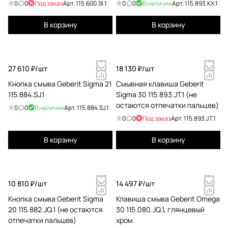
удаления запахов
0
0
Под заказ
Арт.
115.600.SI.1
0
0
В наличии
Арт.
115.893.KX.1
В корзину
В корзину
27 610 ₽/
шт
18 130 ₽/
шт
Кнопка смыва Geberit Sigma 21
Смывная клавиша Geberit
115.884.SJ.1
Sigma 30 115.893.JT.1 (не
остаются отпечатки пальцев)
0
0
В наличии
Арт.
115.884.SJ.1
0
0
Под заказ
Арт.
115.893.JT.1
В корзину
В корзину
10 810 ₽/
шт
14 497 ₽/
шт
Кнопка смыва Geberit Sigma
Клавиша смыва Geberit Omega
20 115.882.JQ.1 (не остаются
30 115.080.JQ.1, глянцевый
отпечатки пальцев)
хром