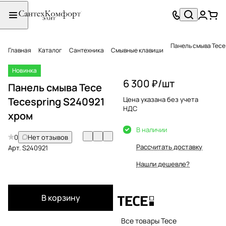
Панель смыва Tece
Главная
Каталог
Сантехника
Смывные клавиши
Новинка
6 300 ₽/
шт
Панель смыва Tece
Tecespring S240921
Цена указана без учета
НДС
хром
В наличии
0
Нет отзывов
Рассчитать доставку
Арт.
S240921
Нашли дешевле?
В корзину
Все товары Tece