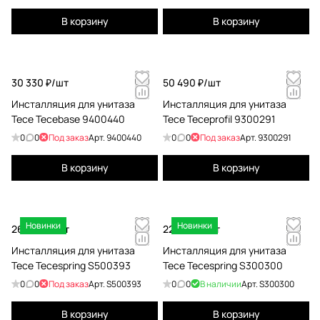
В корзину
В корзину
30 330 ₽/
шт
50 490 ₽/
шт
Инсталляция для унитаза
Инсталляция для унитаза
Tece Tecebase 9400440
Tece Teceprofil 9300291
0
0
Под заказ
Арт.
9400440
0
0
Под заказ
Арт.
9300291
В корзину
В корзину
Новинки
Новинки
26 460 ₽/
шт
22 590 ₽/
шт
Инсталляция для унитаза
Инсталляция для унитаза
Tece Tecespring S500393
Tece Tecespring S300300
0
0
Под заказ
Арт.
S500393
0
0
В наличии
Арт.
S300300
В корзину
В корзину