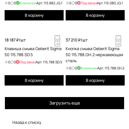
0
0
В наличии
Арт.
115.882.JQ.1
0
0
Под заказ
Арт.
115.080.JQ.1
В корзину
В корзину
18 187 ₽/
шт
37 210 ₽/
шт
Клавиша смыва Geberit Sigma
Кнопка смыва Geberit Sigma
50 115.788.SD.5
50 115.788.GH.2 нержавеющая
сталь
0
0
Под заказ
Арт.
115.788.SD.5
0
0
В наличии
Арт.
115.788.GH.2
В корзину
В корзину
Загрузить еще
Назад к списку