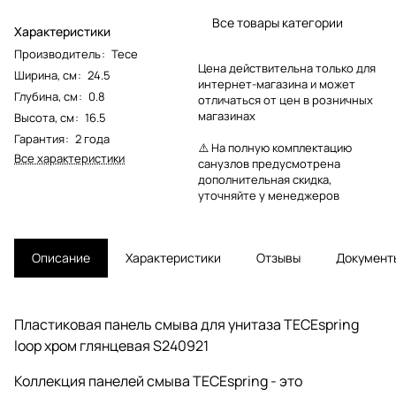
Все товары категории
Характеристики
Производитель
:
Tece
Цена действительна только для
Ширина, см
:
24.5
интернет-магазина и может
Глубина, см
:
0.8
отличаться от цен в розничных
магазинах
Высота, см
:
16.5
Гарантия
:
2 года
⚠️ На полную комплектацию
Все характеристики
санузлов предусмотрена
дополнительная скидка,
уточняйте у менеджеров
Описание
Характеристики
Отзывы
Документ
Пластиковая панель смыва для унитаза TECEspring
loop хром глянцевая S240921
Коллекция панелей смыва TECEspring - это