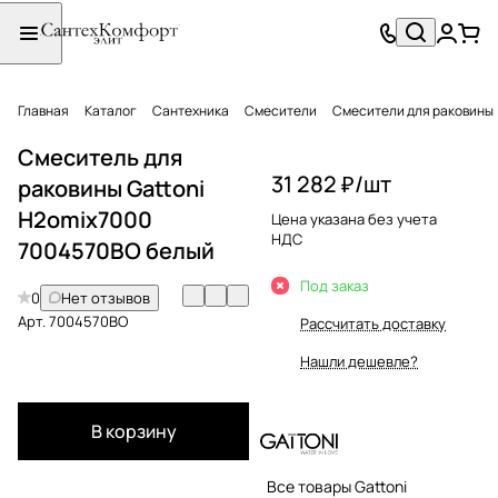
Главная
Каталог
Сантехника
Смесители
Смесители для раковины
Смеситель для
31 282 ₽/
шт
раковины Gattoni
H2omix7000
Цена указана без учета
НДС
7004570BO белый
Под заказ
0
Нет отзывов
Арт.
7004570BO
Рассчитать доставку
Нашли дешевле?
В корзину
Все товары Gattoni