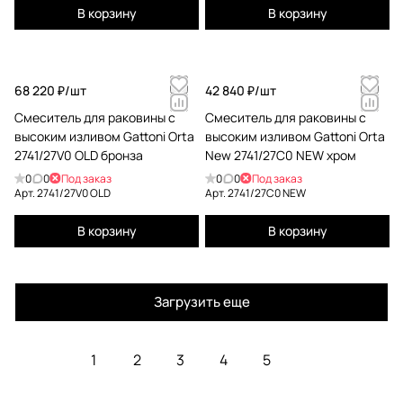
В корзину
В корзину
68 220 ₽/
шт
42 840 ₽/
шт
Смеситель для раковины с
Смеситель для раковины с
высоким изливом Gattoni Orta
высоким изливом Gattoni Orta
2741/27V0 OLD бронза
New 2741/27C0 NEW хром
0
0
Под заказ
0
0
Под заказ
Арт.
2741/27V0 OLD
Арт.
2741/27C0 NEW
В корзину
В корзину
Загрузить еще
1
2
3
4
5