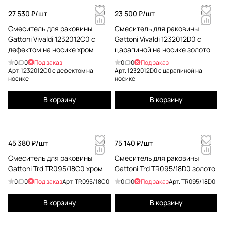
27 530 ₽/
шт
23 500 ₽/
шт
Смеситель для раковины
Смеситель для раковины
Gattoni Vivaldi 1232012C0 с
Gattoni Vivaldi 1232012D0 с
дефектом на носике хром
царапиной на носике золото
0
0
Под заказ
0
0
Под заказ
Арт.
1232012C0 с дефектом на
Арт.
1232012D0 с царапиной на
носике
носике
В корзину
В корзину
45 380 ₽/
шт
75 140 ₽/
шт
Смеситель для раковины
Смеситель для раковины
Gattoni Trd TR095/18C0 хром
Gattoni Trd TR095/18D0 золото
0
0
Под заказ
Арт.
TR095/18C0
0
0
Под заказ
Арт.
TR095/18D0
В корзину
В корзину