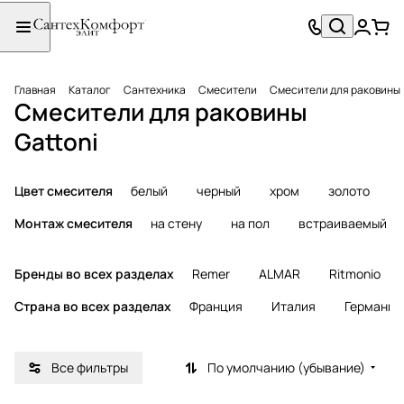
Главная
Каталог
Сантехника
Смесители
Смесители для раковины
Смесители для раковины
Gattoni
Цвет смесителя
белый
черный
хром
золото
Монтаж смесителя
на стену
на пол
встраиваемый
Бренды во всех разделах
Remer
ALMAR
Ritmonio
Страна во всех разделах
Франция
Италия
Германия
Все фильтры
По умолчанию (убывание)