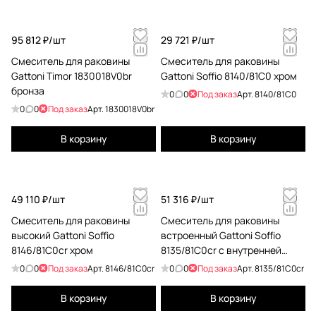
95 812 ₽/
шт
29 721 ₽/
шт
Смеситель для раковины
Смеситель для раковины
Gattoni Timor 1830018V0br
Gattoni Soffio 8140/81C0 хром
бронза
0
0
Под заказ
Арт.
8140/81C0
0
0
Под заказ
Арт.
1830018V0br
В корзину
В корзину
49 110 ₽/
шт
51 316 ₽/
шт
Смеситель для раковины
Смеситель для раковины
высокий Gattoni Soffio
встроенный Gattoni Soffio
8146/81C0cr хром
8135/81C0cr с внутренней
частью, хром
0
0
Под заказ
Арт.
8146/81C0cr
0
0
Под заказ
Арт.
8135/81C0cr
В корзину
В корзину