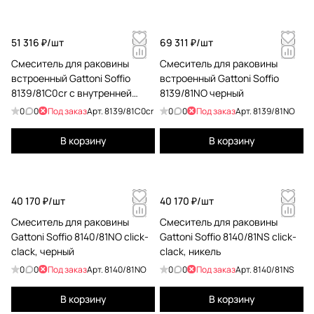
51 316 ₽/
шт
69 311 ₽/
шт
Смеситель для раковины
Смеситель для раковины
встроенный Gattoni Soffio
встроенный Gattoni Soffio
8139/81C0cr с внутренней
8139/81NO черный
частью, хром
0
0
Под заказ
Арт.
8139/81C0cr
0
0
Под заказ
Арт.
8139/81NO
В корзину
В корзину
40 170 ₽/
шт
40 170 ₽/
шт
Смеситель для раковины
Смеситель для раковины
Gattoni Soffio 8140/81NO click-
Gattoni Soffio 8140/81NS click-
clack, черный
clack, никель
0
0
Под заказ
Арт.
8140/81NO
0
0
Под заказ
Арт.
8140/81NS
В корзину
В корзину