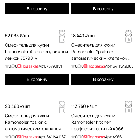
В корзину
В корзину
52 035 ₽/
шт
18 440 ₽/
шт
Смеситель для кухни
Смеситель для кухни
Ramonsoler Atica с выдвижной
Ramonsoler Ypsilon с
лейкой 757901V1
автоматическим клапаном
plus 6411VA9065
0
0
Под заказ
Арт.
757901V1
0
0
Под заказ
Арт.
6411VA9065
В корзину
В корзину
20 460 ₽/
шт
113 750 ₽/
шт
Смеситель для кухни
Смеситель для кухни
Ramonsoler Ypsilon с
Ramonsoler Kitchen
автоматическим клапаном
профессиональный 4966
plus 6411VA1167
0
0
Под заказ
Арт.
6411VA1167
0
0
Под заказ
Арт.
4966