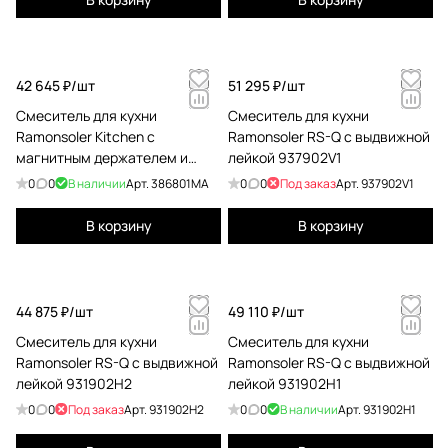
42 645 ₽/
шт
51 295 ₽/
шт
Смеситель для кухни
Смеситель для кухни
Ramonsoler Kitchen с
Ramonsoler RS-Q с выдвижной
магнитным держателем и
лейкой 937902V1
гибким изливом magnet
0
0
В наличии
Арт.
386801MA
0
0
Под заказ
Арт.
937902V1
386801MA
В корзину
В корзину
44 875 ₽/
шт
49 110 ₽/
шт
Смеситель для кухни
Смеситель для кухни
Ramonsoler RS-Q с выдвижной
Ramonsoler RS-Q с выдвижной
лейкой 931902H2
лейкой 931902H1
0
0
Под заказ
Арт.
931902H2
0
0
В наличии
Арт.
931902H1