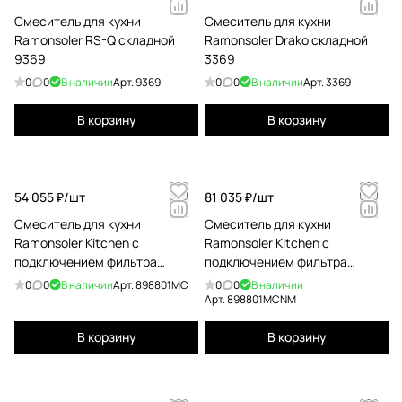
Смеситель для кухни
Смеситель для кухни
Ramonsoler RS-Q складной
Ramonsoler Drako складной
9369
3369
0
0
В наличии
Арт.
9369
0
0
В наличии
Арт.
3369
В корзину
В корзину
54 055 ₽/
шт
81 035 ₽/
шт
Смеситель для кухни
Смеситель для кухни
Ramonsoler Kitchen с
Ramonsoler Kitchen с
подключением фильтра
подключением фильтра
питьевой воды с магнитным
питьевой воды с магнитным
0
0
В наличии
Арт.
898801MC
0
0
В наличии
держателем 898801мс
держ 898801мсnm черный
Арт.
898801MCNM
898801MC
898801MCNM
В корзину
В корзину