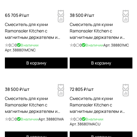
65 705 ₽/
шт
38 500 ₽/
шт
Смеситель для кухни
Смеситель для кухни
Ramonsoler Kitchen с
Ramonsoler Kitchen с
магнитным держателем и
магнитным держателем и
гибким изливом magnet
гибким изливом magnet
0
0
В наличии
0
0
В наличии
Арт.
388801MC
никель 388801MCNC
388801MC
Арт.
388801MCNC
В корзину
В корзину
38 500 ₽/
шт
72 805 ₽/
шт
Смеситель для кухни
Смеситель для кухни
Ramonsoler Kitchen с
Ramonsoler Kitchen с
магнитным держателем и
магнитным держателем и
гибким изливом magnet
гибким изливом magnet медь
0
0
В наличии
Арт.
388801MA
0
0
В наличии
388801MA
386801MACU
Арт.
386801MACU
В корзину
В корзину