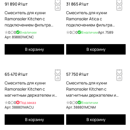
91 890 ₽/
шт
31 865 ₽/
шт
Смеситель для кухни
Смеситель для кухни
Ramonsoler Kitchen с
Ramonsoler Atica с
подключением фильтра
подключением фильтра
питьевой воды с магнитным
питьевой воды 7589
0
0
В наличии
0
0
В наличии
Арт.
7589
держ 898801мсnc никель
Арт.
898801MCNC
898801MCNC
В корзину
В корзину
65 470 ₽/
шт
57 750 ₽/
шт
Смеситель для кухни
Смеситель для кухни
Ramonsoler Kitchen с
Ramonsoler Kitchen с
магнитным держателем и
магнитным держателем и
гибким изливом magnet
гибким изливом magnet
0
0
Под заказ
0
0
В наличии
388801масu 388801МАCU
чёрный 388801MCNM
Арт.
388801МАCU
Арт.
388801MCNM
В корзину
В корзину