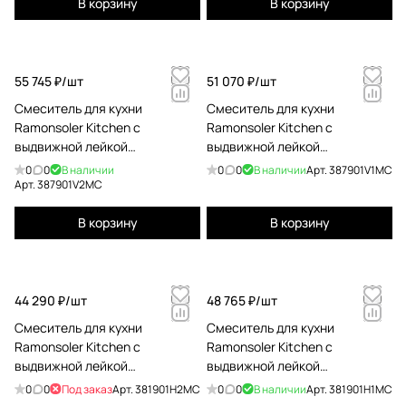
В корзину
В корзину
55 745 ₽/
шт
51 070 ₽/
шт
Смеситель для кухни
Смеситель для кухни
Ramonsoler Kitchen с
Ramonsoler Kitchen с
выдвижной лейкой
выдвижной лейкой
387901V2MC
387901V1MC
0
0
В наличии
0
0
В наличии
Арт.
387901V1MC
Арт.
387901V2MC
В корзину
В корзину
44 290 ₽/
шт
48 765 ₽/
шт
Смеситель для кухни
Смеситель для кухни
Ramonsoler Kitchen с
Ramonsoler Kitchen с
выдвижной лейкой
выдвижной лейкой
381901H2MC
381901H1MC
0
0
Под заказ
Арт.
381901H2MC
0
0
В наличии
Арт.
381901H1MC