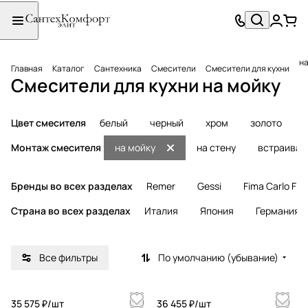
на
Главная
Каталог
Сантехника
Смесители
Смесители для кухни
Смесители для кухни на мойку
Цвет смесителя
белый
черный
хром
золото
Монтаж смесителя
на мойку
на стену
встраива
Бренды во всех разделах
Remer
Gessi
Fima Carlo Frat
Страна во всех разделах
Италия
Япония
Германия
Все фильтры
По умолчанию (убывание)
35 575 ₽/
шт
36 455 ₽/
шт